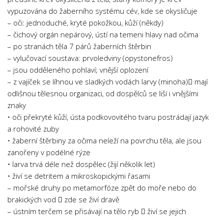
vypuzována do žaberního systému cév, kde se okysličuje
– oči: jednoduché, kryté pokožkou, kůží (někdy)
– čichový orgán nepárový, ústí na temeni hlavy nad očima
– po stranách těla 7 párů žaberních štěrbin
– vylučovací soustava: prvoledviny (opystonefros)
– jsou odděleného pohlaví; vnější oplození
– z vajíček se líhnou ve sladkých vodách larvy (minoha) mají
odlišnou tělesnou organizaci, od dospělců se liší i vnějšími
znaky
• oči překryté kůží, ústa podkovovitého tvaru postrádají jazyk
a rohovité zuby
• žaberní štěrbiny za očima neleží na povrchu těla, ale jsou
zanořeny v podélné rýze
• larva trvá déle než dospělec (žijí několik let)
• živí se detritem a mikroskopickými řasami
– mořské druhy po metamorfóze zpět do moře nebo do
brakických vod  zde se živí dravě
– ústním terčem se přisávají na tělo ryb  živí se jejich