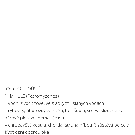
Psychologie a Sociologie
Společenské vědy
Technika
Účetnictví
Zdravotnictví
Zeměpis
Novinky
třída: KRUHOÚSTÍ
1) MIHULE (Petromyzones)
– vodní živočichové, ve sladkých i slaných vodách
– rybovitý, úhořovitý tvar těla, bez šupin, vrstva slizu, nemají
párové ploutve, nemají čelisti
– chrupavčitá kostra, chorda (struna hřbetní) zůstává po celý
život osní oporou těla