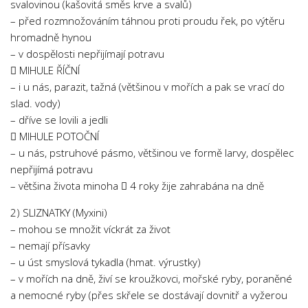
svalovinou (kašovitá směs krve a svalů)
– před rozmnožováním táhnou proti proudu řek, po výtěru
hromadně hynou
– v dospělosti nepřijímají potravu
 MIHULE ŘÍČNÍ
– i u nás, parazit, tažná (většinou v mořích a pak se vrací do
slad. vody)
– dříve se lovili a jedli
 MIHULE POTOČNÍ
– u nás, pstruhové pásmo, většinou ve formě larvy, dospělec
nepřijímá potravu
– většina života minoha  4 roky žije zahrabána na dně
2) SLIZNATKY (Myxini)
– mohou se množit víckrát za život
– nemají přísavky
– u úst smyslová tykadla (hmat. výrustky)
– v mořích na dně, živí se kroužkovci, mořské ryby, poraněné
a nemocné ryby (přes skřele se dostávají dovnitř a vyžerou