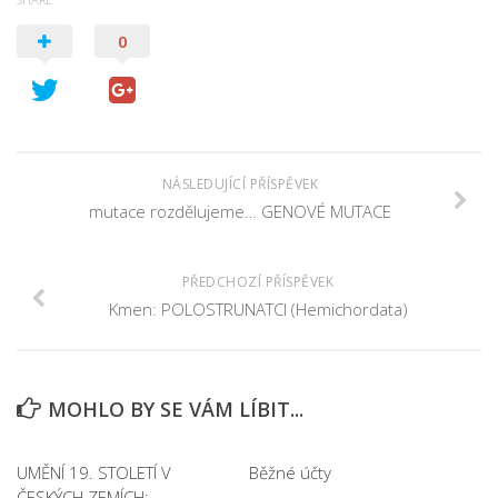
0
NÁSLEDUJÍCÍ PŘÍSPĚVEK
mutace rozdělujeme… GENOVÉ MUTACE
PŘEDCHOZÍ PŘÍSPĚVEK
Kmen: POLOSTRUNATCI (Hemichordata)
MOHLO BY SE VÁM LÍBIT...
UMĚNÍ 19. STOLETÍ V
Běžné účty
ČESKÝCH ZEMÍCH: