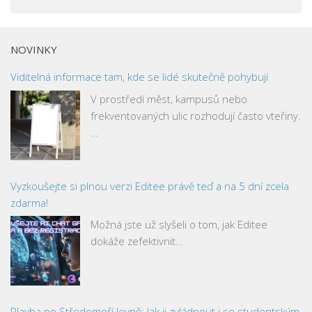
NOVINKY
Viditelná informace tam, kde se lidé skutečně pohybují
V prostředí měst, kampusů nebo
frekventovaných ulic rozhodují často vteřiny.
…
Vyzkoušejte si plnou verzi Editee právě teď a na 5 dní zcela
zdarma!
Možná jste už slyšeli o tom, jak Editee
dokáže zefektivnit…
Plavba po Středomoří levně: Jak ji zvládnout i se studentským