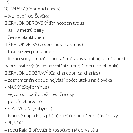
je)
3) PARYBY (Chondrichthyes)
– (viz. papír od Ševčíka)
 ŽRALOK OBROVSKÝ (Rhincodon typus)
– až 18 metrů délky
– živí se planktonem
 ŽRALOK VELKÝ (Cetorhinus maximus)
– také se živí planktonem
– filtraci vody umožňují protažené zuby v dutině ústní a husté
paprskovité výrůstky na vnitřní straně žaberních oblouků
 ŽRALOK LIDOŽRAVÝ (Carcharodon carcharias)
– zaznamenán dosud největší počet útoků na člověka
• MÁČKY (Scyliorhinus)
– vejcorodí, patřící též mezi žraloky
– pestře zbarvené
• KLADIVOUNI (Sphyrna)
– tvarově nápadní, s příčně rozšířenou přední částí hlavy
• REJNOCI
– rodu Raja  převážně kosočtverný obrys těla