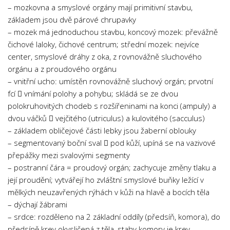
– mozkovna a smyslové orgány mají primitivní stavbu,
základem jsou dvě párové chrupavky
– mozek má jednoduchou stavbu, koncový mozek: převážně
čichové laloky, čichové centrum; střední mozek: nejvíce
center, smyslové dráhy z oka, z rovnovážně sluchového
orgánu a z proudového orgánu
– vnitřní ucho: umístěn rovnovážně sluchový orgán; prvotní
fcí  vnímání polohy a pohybu; skládá se ze dvou
polokruhovitých chodeb s rozšířeninami na konci (ampuly) a
dvou váčků  vejčitého (utriculus) a kulovitého (sacculus)
– základem obličejové části lebky jsou žaberní oblouky
– segmentovaný boční sval  pod kůží, upíná se na vazivové
přepážky mezi svalovými segmenty
– postranní čára = proudový orgán; zachycuje změny tlaku a
její proudění; vytvářejí ho zvláštní smyslové buňky ležící v
mělkých neuzavřených rýhách v kůži na hlavě a bocích těla
– dýchají žábrami
– srdce: rozděleno na 2 základní oddíly (předsíň, komora), do
předsíně krev okysličená z těla, stahy komory je krev