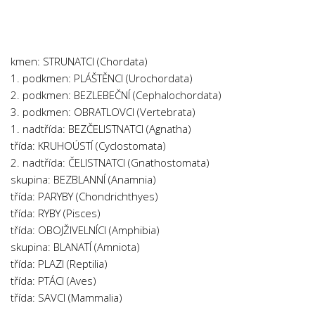
Chemie
Dějepis
Doprava a Logistika
kmen: STRUNATCI (Chordata)
Ekologie
1. podkmen: PLÁŠTĚNCI (Urochordata)
2. podkmen: BEZLEBEČNÍ (Cephalochordata)
Ekonomie
3. podkmen: OBRATLOVCI (Vertebrata)
Fyzika
1. nadtřída: BEZČELISTNATCI (Agnatha)
Informatika
třída: KRUHOÚSTÍ (Cyclostomata)
2. nadtřída: ČELISTNATCI (Gnathostomata)
Jazyky
skupina: BEZBLANNÍ (Anamnia)
Management
třída: PARYBY (Chondrichthyes)
Marketing
třída: RYBY (Pisces)
třída: OBOJŽIVELNÍCI (Amphibia)
Němčina
skupina: BLANATÍ (Amniota)
Občanská nauka
třída: PLAZI (Reptilia)
třída: PTÁCI (Aves)
Pedagogika
třída: SAVCI (Mammalia)
Právo