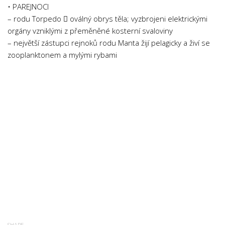
• PAREJNOCI
– rodu Torpedo  oválný obrys těla; vyzbrojeni elektrickými
orgány vzniklými z přeměněné kosterní svaloviny
– největší zástupci rejnoků rodu Manta žijí pelagicky a živí se
zooplanktonem a mylými rybami
SHARE