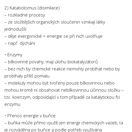
2) Katabolismus (disimilace)
– rozkladné procesy
– ze složitějších organických sloučenin vznikají látky
jednodušší
– děje exergonické = energie se při nich uvolňuje
– např. dýchání
• Enzymy
– bílkovinné povahy, mají úlohu biokatalyzátorů
– bez nich by chemické reakce nemohly probíhat nebo by
probíhaly příliš pomalu
– molekuly mohou být tvořeny pouze bílkovinnou nebo
mohou kromě ní obsahovat nebílkovinnou účinnou složku –
tzv. koenzym, odpovídající v tom případě za katalytickou fci
enzymu
• Přenos energie v buňce
– buňka může přímo využít jen energii chemických vazeb, ta
je rozváděna po buňce a podle potřeb využívána