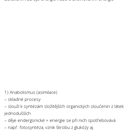
Psychologie a Sociologie
Společenské vědy
Technika
Účetnictví
Zdravotnictví
Zeměpis
Novinky
1) Anabolismus (asimilace)
– skladné procesy
– slouží k syntézám složitějších organických sloučenin z látek
jednodušších
– děje endergonické = energie se při nich spotřebovává
– např. fotosyntéza, vznik škrobu z glukózy aj.