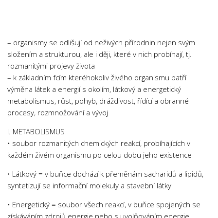
Chemie
Dějepis
Doprava a Logistika
– organismy se odlišují od neživých přírodnin nejen svým
Ekologie
složením a strukturou, ale i ději, které v nich probíhají, tj.
rozmanitými projevy života
Ekonomie
– k základním fcím kteréhokoliv živého organismu patří
Fyzika
výměna látek a energií s okolím, látkový a energetický
Informatika
metabolismus, růst, pohyb, dráždivost, řídící a obranné
procesy, rozmnožování a vývoj
Jazyky
Management
I. METABOLISMUS
• soubor rozmanitých chemických reakcí, probíhajících v
Marketing
každém živém organismu po celou dobu jeho existence
Němčina
• Látkový = v buňce dochází k přeměnám sacharidů a lipidů,
Občanská nauka
syntetizují se informační molekuly a stavební látky
Pedagogika
• Energetický = soubor všech reakcí, v buňce spojených se
Právo
získáváním zdrojů energie nebo s uvolňováním energie