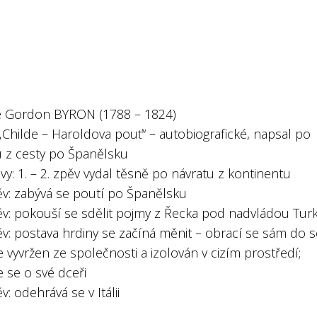
 Gordon BYRON (1788 – 1824)
 „Childe – Haroldova pouť“ – autobiografické, napsal po
u z cesty po Španělsku
vy: 1. – 2. zpěv vydal těsně po návratu z kontinentu
ěv: zabývá se poutí po Španělsku
pěv: pokouší se sdělit pojmy z Řecka pod nadvládou Tur
ěv: postava hrdiny se začíná měnit – obrací se sám do 
se vyvržen ze společnosti a izolován v cizím prostředí;
 se o své dceři
ěv: odehrává se v Itálii