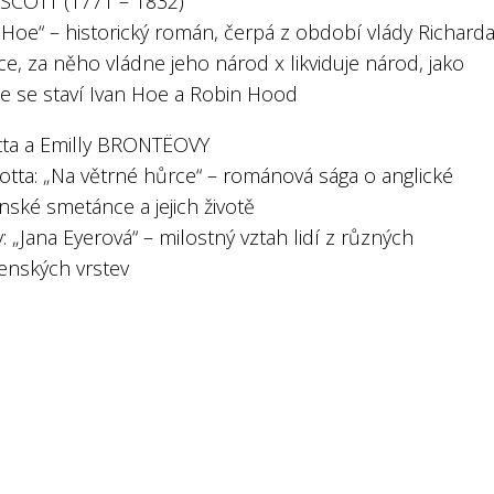
 SCOTT (1771 – 1832)
 Hoe“ – historický román, čerpá z období vlády Richarda 
ce, za něho vládne jeho národ x likviduje národ, jako
e se staví Ivan Hoe a Robin Hood
tta a Emilly BRONTËOVY
otta: „Na větrné hůrce“ – románová sága o anglické
ánské smetánce a jejich životě
y: „Jana Eyerová“ – milostný vztah lidí z různých
enských vrstev