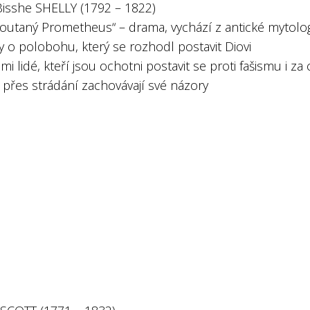
Bisshe SHELLY (1792 – 1822)
outaný Prometheus“ – drama, vychází z antické mytolog
 o polobohu, který se rozhodl postavit Diovi
jimi lidé, kteří jsou ochotni postavit se proti fašismu i za
i přes strádání zachovávají své názory