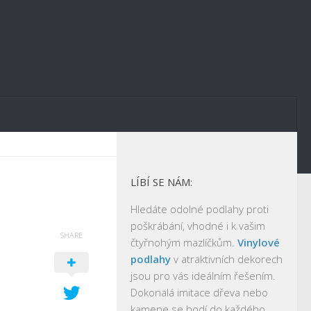
LÍBÍ SE NÁM:
Hledáte odolné podlahy proti
poškrábání, vhodné i k vašim
SHARE
čtyřnohým mazlíčkům.
Vinylové
podlahy
v atraktivních dekorech
jsou pro vás ideálním řešením.
Dokonalá imitace dřeva nebo
kamene se hodí do každého