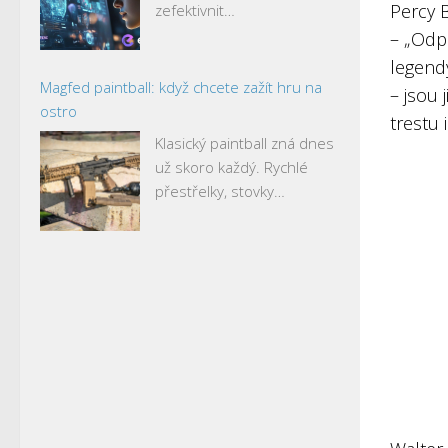
Percy 
zefektivnit…
– „Odp
legendy
Magfed paintball: když chcete zažít hru na
– jsou 
ostro
trestu 
Klasický paintball zná dnes
už skoro každý. Rychlé
přestřelky, stovky…