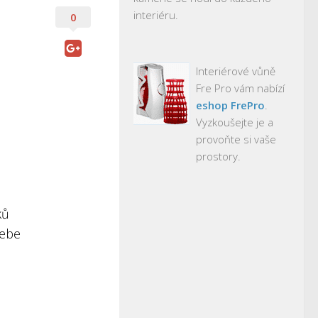
interiéru.
0
Interiérové vůně
Fre Pro vám nabízí
eshop FrePro
.
Vyzkoušejte je a
provoňte si vaše
prostory.
ků
sebe