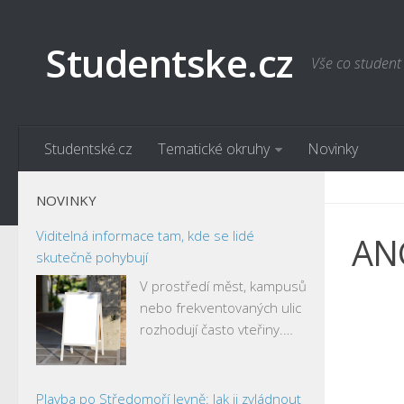
Studentske.cz
Vše co student
Studentské.cz
Tematické okruhy
Novinky
NOVINKY
Viditelná informace tam, kde se lidé
AN
skutečně pohybují
V prostředí měst, kampusů
nebo frekventovaných ulic
rozhodují často vteřiny.…
Plavba po Středomoří levně: Jak ji zvládnout