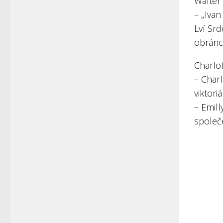
Walter
– „Ivan
Lví Srd
obránc
Charlo
– Charl
viktori
– Emill
společ