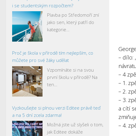
i se studentským rozpočtem?
Plavba po Středomoří zní
jako sen, který patří do
kategorie…
George
Proč je škola v přírodě tím nejlepším, co
– dílo:
můžete pro své žáky udělat
návrat
Vzpomínáte si na svou
– 4 zpě
první školu v přírodě? Na
– 1. zp
ten…
– 2. z
– 3. zp
Vyzkoušejte si plnou verzi Editee právě teď
a cítí 
a na 5 dní zcela zdarma!
zmiňuje
Možná jste už slyšeli o tom,
– 4. zp
jak Editee dokáže