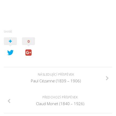
Psychologie a Sociologie
Společenské vědy
Technika
Účetnictví
SHARE
Zdravotnictví
0
Zeměpis
Novinky
NÁSLEDUJÍCÍ PŘÍSPĚVEK
Paul Cézanne (1839 – 1906)
PŘEDCHOZÍ PŘÍSPĚVEK
Claud Monet (1840 – 1926)