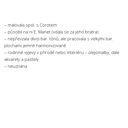
Chemie
Dějepis
Doprava a Logistika
– malovala spol. s Corotem
Ekologie
– působil na ni E. Manet (vdala se za jeho bratra)
– nepřevzala divizi bar. tónů, ale pracovala s velkými bar.
Ekonomie
plochami jemně harmonizovaně
Fyzika
– rodinné výjevy v přírodě nebo interiéru – olejomalby, dále
Informatika
akvarely a pastely
– neuznána
Jazyky
Management
Marketing
Němčina
Občanská nauka
Pedagogika
Právo