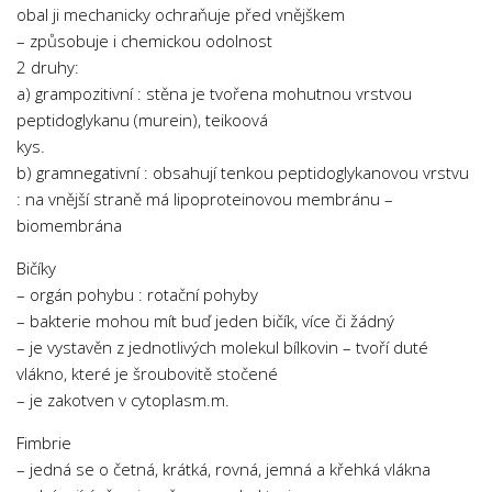
obal ji mechanicky ochraňuje před vnějškem
– způsobuje i chemickou odolnost
2 druhy:
a) grampozitivní : stěna je tvořena mohutnou vrstvou
peptidoglykanu (murein), teikoová
kys.
b) gramnegativní : obsahují tenkou peptidoglykanovou vrstvu
: na vnější straně má lipoproteinovou membránu –
biomembrána
Bičíky
– orgán pohybu : rotační pohyby
– bakterie mohou mít buď jeden bičík, více či žádný
– je vystavěn z jednotlivých molekul bílkovin – tvoří duté
vlákno, které je šroubovitě stočené
– je zakotven v cytoplasm.m.
Fimbrie
– jedná se o četná, krátká, rovná, jemná a křehká vlákna