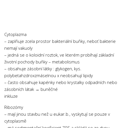
Chemie
Dějepis
Doprava a Logistika
Ekologie
Cytoplazma
Ekonomie
– zaplňuje zcela prostor bakteriální buňky, neboť bakterie
nemají vakuoly
Fyzika
– jedná se o koloidní roztok, ve kterém probíhají základní
Informatika
životní pochody buňky – metabolismus
Jazyky
– obsahuje zásobní látky : glykogen, kys.
polybetahzdroxzmáselnou x neobsahují lipidy
Management
– často obsahuje kapénky nebo krystalky odpadních nebo
Marketing
zásobních látak → buněčné
Němčina
inkluze
Občanská nauka
Ribozómy
– mají jinou stavbu než u eukar.b., vyskytují se pouze v
Pedagogika
cytoplasmě
Právo
– má sedimentační koeficient 70S a skládá se ze dvou