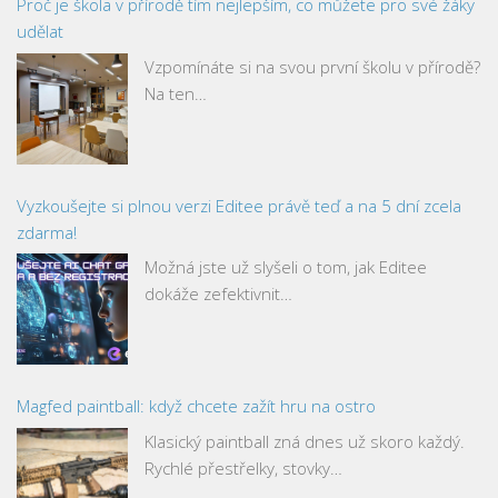
Proč je škola v přírodě tím nejlepším, co můžete pro své žáky
udělat
Vzpomínáte si na svou první školu v přírodě?
Na ten…
Vyzkoušejte si plnou verzi Editee právě teď a na 5 dní zcela
zdarma!
Možná jste už slyšeli o tom, jak Editee
dokáže zefektivnit…
Magfed paintball: když chcete zažít hru na ostro
Klasický paintball zná dnes už skoro každý.
Rychlé přestřelky, stovky…