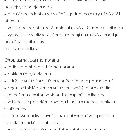
Psychologie a Sociologie
nestejných podjednotek
– menší podjednotka se skládá z jedné molekuly rRNA a 21
Společenské vědy
bílkovin
Technika
– velká podjednotka ze 2 molekul rRNA a 34 molekul bílkovin
Účetnictví
– vyskytují se v blízkosti jádra, nasedají na mRNA a hned ji
překládají v bílkoviny
Zdravotnictví
fce: tvorba bílkovin
Zeměpis
Cytoplasmatická membrána
Novinky
– jediná membrána : biomembrána
– obklopuje cytoplasmu
– udržuje vnitřní prostředí v buňce, je semipermeabilní
– reguluje tok látek mezi vnitřním a vnějším prostředím
– je tvořena dvojitou vrstvou fosfolipidů + bílkoviny
– většinou je po celém povrchu hladká x mohou vznikat i
vchlípeniny
– u fotosynteticky aktivních bakterií vznikají vchlipováním
cytoplasmatické membrány
chromatofory, které nesou fotosyntetické pigmenty