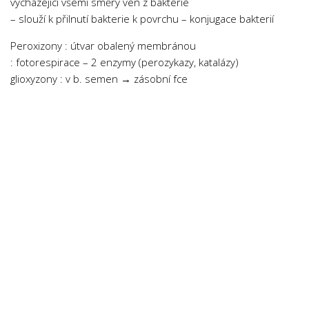
vycházející všemi směry ven z bakterie
– slouží k přilnutí bakterie k povrchu – konjugace bakterií
Peroxizony : útvar obalený membránou
: fotorespirace – 2 enzymy (perozykazy, katalázy)
glioxyzony : v b. semen → zásobní fce