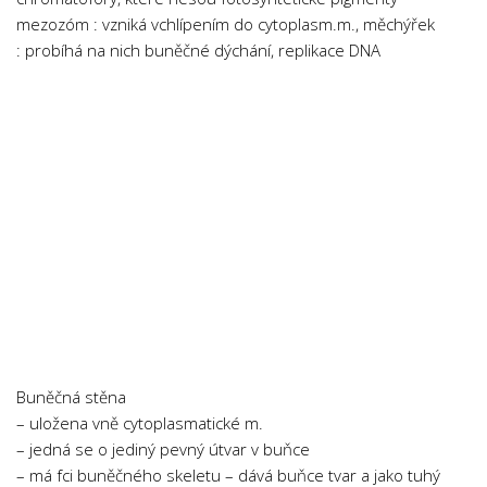
mezozóm : vzniká vchlípením do cytoplasm.m., měchýřek
: probíhá na nich buněčné dýchání, replikace DNA
Buněčná stěna
– uložena vně cytoplasmatické m.
– jedná se o jediný pevný útvar v buňce
– má fci buněčného skeletu – dává buňce tvar a jako tuhý