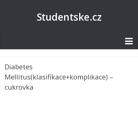
Studentske.cz
Studentské.cz
Diabetes
Tematické okruhy
Mellitus(klasifikace+komplikace) –
Angličtina
cukrovka
Art
Biologie
Catering a Gastronomie
Český jazyk
Cestovní ruch