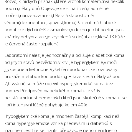
Rozvoj klinických příznaků,které vrcholí komatem,trvá několik
hodin i,někdy dnů.Objevuje se silná žízeň,nadměrné
močení,nauzea,zvracení,tělesná slabost,změn
vědomi(dezorientace,spavost,koma)Pacient má hluboké
acidotické dýchání=Kussmaulovo,v dechu je cítit aceton.jsou
známky dehydratace,je zrychlená srdeční akce,klesá TK.Kůže
je červená často rozpálená
Laboratorní nález je jednoznačný a odlišuje diabetické koma
od jiných stavů bezvědomí.v krvi je hyperglykémie,v moči
glykosurie a ketonurie.Vyšetření acidobazické rovnováhy
prokáže metabolickou acidózu,pH krve klesá někdy až pod
7,0.vzácně se může objevit hyperglykemické koma bez
acidozy.Předpověd diabetického komatu je vždy
nejistá,úmrtnost nemocných kteří jsou skutečně v komatu se
i při intenzivní léčbě pohybuje kolem 40%
-hypoglykemické koma-Je mnohem častější komplikací než
koma hyperglykemické.vzniká především u diabetiků s
inzulínem,jestliže se inzulín předávkuje nebo není-li jeho