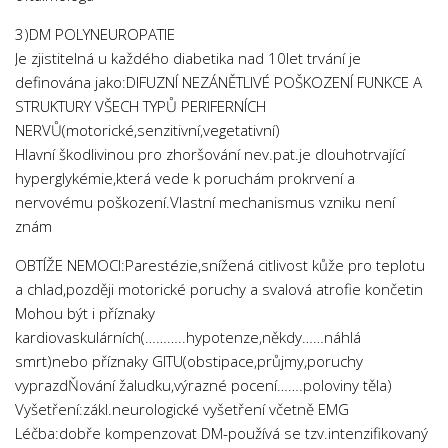
3)DM POLYNEUROPATIE
Je zjistitelná u každého diabetika nad 10let trvání je
definována jako:DIFUZNÍ NEZÁNĚTLIVÉ POŠKOZENÍ FUNKCE A
STRUKTURY VŠECH TYPŮ PERIFERNÍCH
NERVŮ(motorické,senzitivní,vegetativní)
Hlavní škodlivinou pro zhoršování nev.pat.je dlouhotrvající
hyperglykémie,která vede k poruchám prokrvení a
nervovému poškození.Vlastní mechanismus vzniku není
znám
OBTÍŽE NEMOCI:Parestézie,snížená citlivost kůže pro teplotu
a chlad,později motorické poruchy a svalová atrofie končetin
Mohou být i příznaky
kardiovaskulárních(………..hypotenze,někdy……náhlá
smrt)nebo příznaky GITU(obstipace,průjmy,poruchy
vyprazdŇování žaludku,výrazné pocení…….poloviny těla)
Vyšetření:zákl.neurologické vyšetření včetně EMG
Léčba:dobře kompenzovat DM-používá se tzv.intenzifikovaný