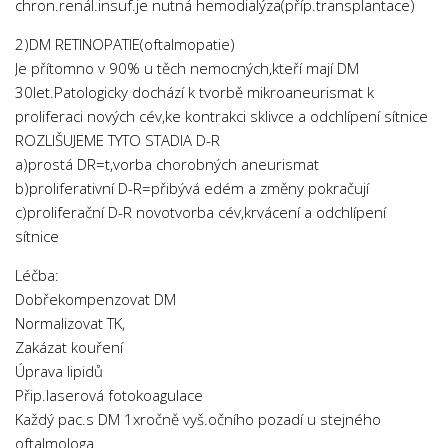
chron.renál.insuf.je nutná hemodialýza(příp.transplantace)
2)DM RETINOPATIE(oftalmopatie)
Je přítomno v 90% u těch nemocných,kteří mají DM
30let.Patologicky dochází k tvorbě mikroaneurismat k
proliferaci nových cév,ke kontrakci sklivce a odchlípení sítnice
ROZLIŠUJEME TYTO STADIA D-R
a)prostá DR=t,vorba chorobných aneurismat
b)proliferativní D-R=přibývá edém a změny pokračují
c)proliferační D-R novotvorba cév,krvácení a odchlípení
sítnice
Léčba:
Dobřekompenzovat DM
Normalizovat TK,
Zakázat kouření
Úprava lipidů
Přip.laserová fotokoagulace
Každý pac.s DM 1xročně vyš.očního pozadí u stejného
oftalmologa