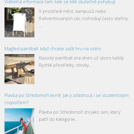
Viditelná informace tam, kde se lidé skutečně pohybují
V prostředí měst, kampusů nebo
frekventovaných ulic rozhodují často vteřiny.
…
Magfed paintball: když chcete zažít hru na ostro
Klasický paintball zná dnes už skoro každý.
Rychlé přestřelky, stovky…
Plavba po Středomoří levně: Jak ji zvládnout i se studentským
rozpočtem?
Plavba po Středomoří zní jako sen, který
patří do kategorie…