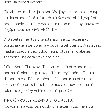
upravila hyperglykémie
Psychologie a Sociologie
C)diabetes mellitus jako součást jiných chorob-tento typ
Společenské vědy
vzniká druhotně při některých jiných chorobách,např.při
Technika
onem.pankreatu,kůry nadledvin nebo může být navozen
Účetnictví
léky(jen vzácně)=GESTANČNÍ DM
Zdravotnictví
D)Diabetes mellitus v těhotenství-se označuje jako
porucha,která se objevila v půběhu těhotenství.Nastávající
Zeměpis
matka vyžaduje péči odborníka,protože její diabetes
Novinky
znamená i některá rizika pro plod
E)Porušená Glukózová Tolerance-tvoří přechod mezi
normální tolerancí glukózy při jejím zvýšeném příjmu a
diabetem.V dalším průběhu může porucha přejít do
skutečného diabetu nebo se může obnovit normální
tolerance glukózy.Většinou končí jako DM
TYPICKÉ PROJEVY ROZVINUTÉHO DIABETU:
-polyurie-má vyšší osmotický charakter=vyšší měrnou