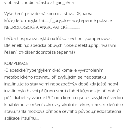
v oblasti chodidla,často až gangréna
Vyšetření:-pravidelná kontrola stavu DK,barva
kůže,deformity,kožní…..,figury,ulcerace,tepenné pulzace
NEUROLOGICKÉ A ANGIOPATICKÉ…………
Léčba:hospitalizace,klid na lůžku-nechodit,kompenzovat
DM,enelbin,diabetická obuv,chir.ose.defektu,příp.invazivní
řešení ich-dk(endoprotéza tepenná)
KOMPLIKACE
-Diabetické(hyperglykemické) koma-Je vyvrcholením
metabolického rozvratu při zvyšujícím se nedostatku
inzulínu.je to stav velmi nebezpečný,v době kdy ještě nebyl
inzulín bylo hlavní příčinou smrti diabetiků,dnes je při dobré
péči diabetiky vzácné.Příčinou komatu jsou stavy,které vedou
k náhlému zhoršení cukrovky-akutní infekce,infarkt srdečního
stavu,náhlá mozková příhoda cévního původu,nedostatečná
aplikace inzulínu…