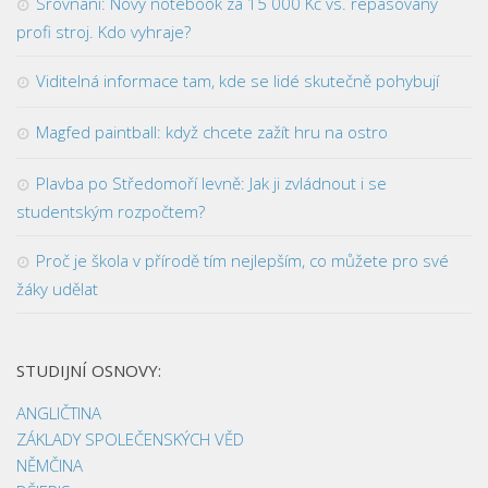
Srovnání: Nový notebook za 15 000 Kč vs. repasovaný
profi stroj. Kdo vyhraje?
Viditelná informace tam, kde se lidé skutečně pohybují
Magfed paintball: když chcete zažít hru na ostro
Plavba po Středomoří levně: Jak ji zvládnout i se
studentským rozpočtem?
Proč je škola v přírodě tím nejlepším, co můžete pro své
žáky udělat
STUDIJNÍ OSNOVY:
ANGLIČTINA
ZÁKLADY SPOLEČENSKÝCH VĚD
NĚMČINA