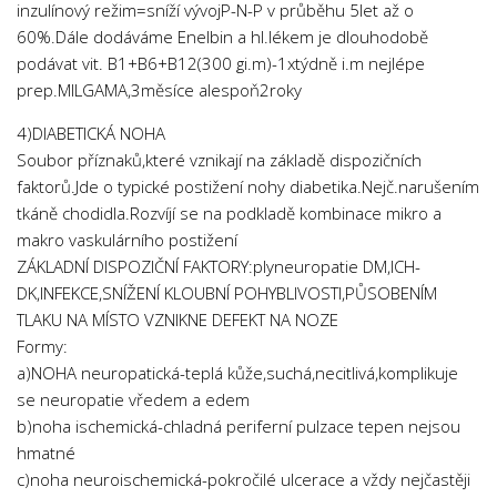
inzulínový režim=sníží vývojP-N-P v průběhu 5let až o
60%.Dále dodáváme Enelbin a hl.lékem je dlouhodobě
podávat vit. B1+B6+B12(300 gi.m)-1xtýdně i.m nejlépe
prep.MILGAMA,3měsíce alespoň2roky
4)DIABETICKÁ NOHA
Soubor příznaků,které vznikají na základě dispozičních
faktorů.Jde o typické postižení nohy diabetika.Nejč.narušením
tkáně chodidla.Rozvíjí se na podkladě kombinace mikro a
makro vaskulárního postižení
ZÁKLADNÍ DISPOZIČNÍ FAKTORY:plyneuropatie DM,ICH-
DK,INFEKCE,SNÍŽENÍ KLOUBNÍ POHYBLIVOSTI,PŮSOBENÍM
TLAKU NA MÍSTO VZNIKNE DEFEKT NA NOZE
Formy:
a)NOHA neuropatická-teplá kůže,suchá,necitlivá,komplikuje
se neuropatie vředem a edem
b)noha ischemická-chladná periferní pulzace tepen nejsou
hmatné
c)noha neuroischemická-pokročilé ulcerace a vždy nejčastěji