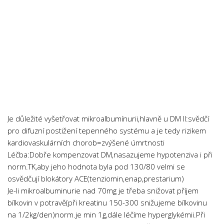
Je důležité vyšetřovat mikroalbumínurii,hlavně u DM II:svědčí
pro difuzní postižení tepenného systému a je tedy rizikem
kardiovaskulárních chorob=zvýšené úmrtnosti
Léčba:Dobře kompenzovat DM,nasazujeme hypotenziva i při
norm.TK,aby jeho hodnota byla pod 130/80 velmi se
osvědčují blokátory ACE(tenziomin,enap,prestarium)
Je-li mikroalbuminurie nad 70mg je třeba snižovat příjem
bílkovin v potravě(při kreatinu 150-300 snižujeme bílkovinu
na 1/2kg/den)norm.je min 1g,dále léčíme hyperglykémii.Při