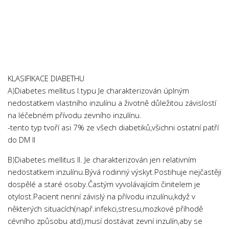
Chemie
Dějepis
Doprava a Logistika
Ekologie
Ekonomie
KLASIFIKACE DIABETHU
Fyzika
A)Diabetes mellitus I.typu Je charakterizován úplným
nedostatkem vlastního inzulínu a životně důležitou závislostí
Informatika
na léčebném přívodu zevního inzulínu.
Jazyky
-tento typ tvoří asi 7% ze všech diabetiků,všichni ostatní patří
Management
do DM II
Marketing
B)Diabetes mellitus II. Je charakterizován jen relativním
Němčina
nedostatkem inzulínu.Bývá rodinný výskyt.Postihuje nejčastěji
dospělé a staré osoby.Častým vyvolávajícím činitelem je
Občanská nauka
otylost.Pacient nenní závislý na přívodu inzulínu,když v
Pedagogika
některých situacích(např.infekci,stresu,mozkové příhodě
cévního způsobu atd),musí dostávat zevní inzulín,aby se
Právo