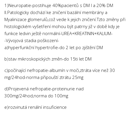
1)Neuropatie-postihuje 40%pacientů s DM I a 20% DM
II.Patologicky dochází ke zničení bazální membrány a
Myalinizace glomerulů,což vede k jejich zničení.Tzto změny při
histologickém vyšetření mohou být patrny již v době kdy je
funkce ledvin ještě normální-UREA+KREATININ+KALIUM-
-Vývojová stadia poškození-
a)hyperfunkční hypertrofie-do 2 let po zjištění DM
b)stav mikroskopických změn-do 15ti let DM
c)počínající nefropatie-albumín v moči,ztráta více než 30
mg/24hod-norma připouští ztrátu 25mg
d)Projevená nefropatie-proteinurie nad
300mg/24hod,norma do 100mg
e)rozvinutá renální insuficience