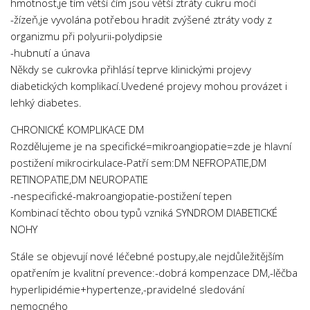
hmotnost,je tím větší čím jsou větší ztráty cukru močí
-žízeň,je vyvolána potřebou hradit zvýšené ztráty vody z
organizmu při polyurii-polydipsie
-hubnutí a únava
Někdy se cukrovka přihlásí teprve klinickými projevy
diabetických komplikací.Uvedené projevy mohou provázet i
lehký diabetes.
CHRONICKÉ KOMPLIKACE DM
Rozdělujeme je na specifické=mikroangiopatie=zde je hlavní
postižení mikrocirkulace-Patří sem:DM NEFROPATIE,DM
RETINOPATIE,DM NEUROPATIE
-nespecifické-makroangiopatie-postižení tepen
Kombinací těchto obou typů vzniká SYNDROM DIABETICKÉ
NOHY
Stále se objevují nové léčebné postupy,ale nejdůležitějším
opatřením je kvalitní prevence:-dobrá kompenzace DM,-lěčba
hyperlipidémie+hypertenze,-pravidelné sledování
nemocného