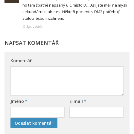
ho tam špatně napsaný u C místo D….Asi jste měli na mysli
sekundární diabetes. Někteří pacienti s DM2 potřebují
stálou léčbu inzulínem.
Odpovědět
NAPSAT KOMENTÁŘ
Komentář
Jméno
*
E-mail
*