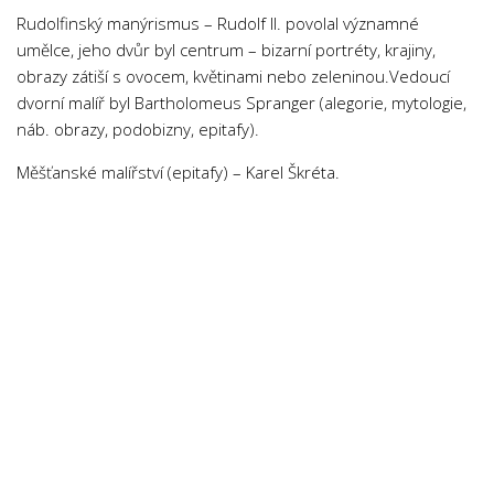
Rudolfinský manýrismus – Rudolf II. povolal významné
umělce, jeho dvůr byl centrum – bizarní portréty, krajiny,
obrazy zátiší s ovocem, květinami nebo zeleninou.Vedoucí
dvorní malíř byl Bartholomeus Spranger (alegorie, mytologie,
náb. obrazy, podobizny, epitafy).
Měšťanské malířství (epitafy) – Karel Škréta.