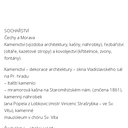
Psychologie a Sociologie
Společenské vědy
Technika
SOCHAŘSTVÍ
Účetnictví
Čechy a Morava
Zdravotnictví
Kamenictví (výzdoba architektury, kašny, náhrobky), řezbářství
(oltáře, kazetové stropy) a kovolijectví (křtitelnice, zvony,
Zeměpis
fontány).
Novinky
Kamenictví – dekorace architektury – okna Vladislavského sál
na Pr. hradu
– Italští kameníci
– mramorová kašna na Staroměstském nám. (zničena 1861),
kamenný náhrobek
Jana Popela z Lobkovic (mistr Vincenc Strašrybka – ve Sv.
Vítu), kamenné
mauzoleum v chóru Sv. Víta