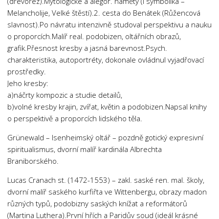
(dřevořez).Mytologické a alegor. náměty (i symbolika –
Melancholije, Velké štěstí).2. cesta do Benátek (Růžencová
slavnost).Po návratu intenzivně studoval perspektivu a nauku
o proporcích.Malíř real. podobizen, oltářních obrazů,
grafik.Přesnost kresby a jasná barevnost.Psych.
charakteristika, autoportréty, dokonale ovládnul vyjadřovací
prostředky.
Jeho kresby:
a)náčrty kompozic a studie detailů,
b)volné kresby krajin, zvířat, květin a podobizen.Napsal knihy
o perspektivě a proporcích lidského těla.
Grünewald – Isenheimský oltář – pozdně gotický expresivní
spiritualismus, dvorní malíř kardinála Albrechta
Braniborského.
Lucas Cranach st. (1472-1553) – zakl. saské ren. mal. školy,
dvorní malíř saského kurfiřta ve Wittenbergu, obrazy madon
různých typů, podobizny saských knížat a reformátorů
(Martina Luthera).První hřích a Paridův soud (ideál krásné