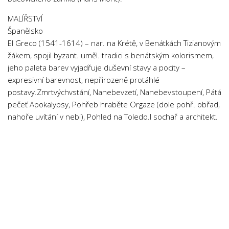
MALÍŘSTVÍ
Španělsko
El Greco (1541-1614) – nar. na Krétě, v Benátkách Tizianovým
žákem, spojil byzant. uměl. tradici s benátským kolorismem,
jeho paleta barev vyjadřuje duševní stavy a pocity –
expresivní barevnost, nepřirozeně protáhlé
postavy.Zmrtvýchvstání, Nanebevzetí, Nanebevstoupení, Pátá
pečeť Apokalypsy, Pohřeb hraběte Orgaze (dole pohř. obřad,
nahoře uvítání v nebi), Pohled na Toledo.I sochař a architekt.