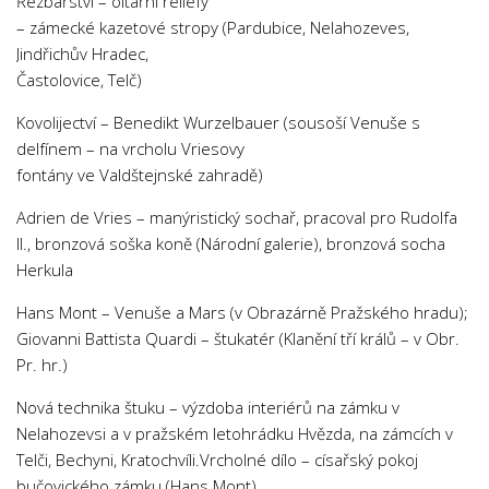
Řezbářství – oltářní reliéfy
– zámecké kazetové stropy (Pardubice, Nelahozeves,
Jindřichův Hradec,
Častolovice, Telč)
Kovolijectví – Benedikt Wurzelbauer (sousoší Venuše s
delfínem – na vrcholu Vriesovy
fontány ve Valdštejnské zahradě)
Adrien de Vries – manýristický sochař, pracoval pro Rudolfa
II., bronzová soška koně (Národní galerie), bronzová socha
Herkula
Hans Mont – Venuše a Mars (v Obrazárně Pražského hradu);
Giovanni Battista Quardi – štukatér (Klanění tří králů – v Obr.
Pr. hr.)
Nová technika štuku – výzdoba interiérů na zámku v
Nelahozevsi a v pražském letohrádku Hvězda, na zámcích v
Telči, Bechyni, Kratochvíli.Vrcholné dílo – císařský pokoj
bučovického zámku (Hans Mont).