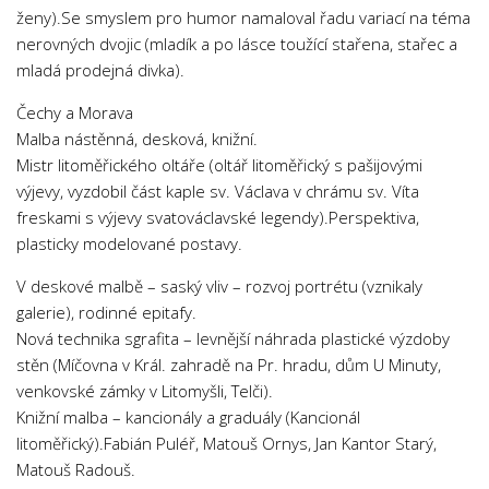
ženy).Se smyslem pro humor namaloval řadu variací na téma
nerovných dvojic (mladík a po lásce toužící stařena, stařec a
mladá prodejná divka).
Čechy a Morava
Malba nástěnná, desková, knižní.
Mistr litoměřického oltáře (oltář litoměřický s pašijovými
výjevy, vyzdobil část kaple sv. Václava v chrámu sv. Víta
freskami s výjevy svatováclavské legendy).Perspektiva,
plasticky modelované postavy.
V deskové malbě – saský vliv – rozvoj portrétu (vznikaly
galerie), rodinné epitafy.
Nová technika sgrafita – levnější náhrada plastické výzdoby
stěn (Míčovna v Král. zahradě na Pr. hradu, dům U Minuty,
venkovské zámky v Litomyšli, Telči).
Knižní malba – kancionály a graduály (Kancionál
litoměřický).Fabián Puléř, Matouš Ornys, Jan Kantor Starý,
Matouš Radouš.