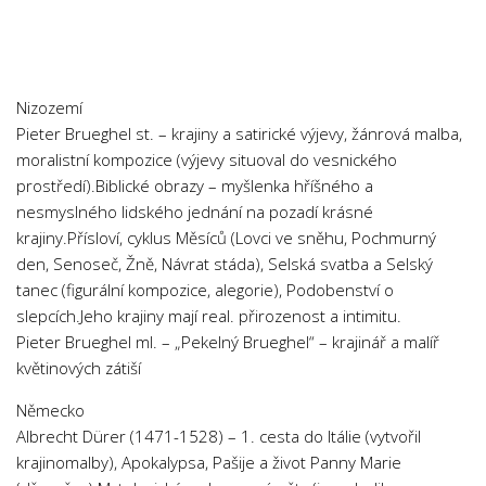
Nizozemí
Pieter Brueghel st. – krajiny a satirické výjevy, žánrová malba,
moralistní kompozice (výjevy situoval do vesnického
prostředí).Biblické obrazy – myšlenka hříšného a
nesmyslného lidského jednání na pozadí krásné
krajiny.Přísloví, cyklus Měsíců (Lovci ve sněhu, Pochmurný
den, Senoseč, Žně, Návrat stáda), Selská svatba a Selský
tanec (figurální kompozice, alegorie), Podobenství o
slepcích.Jeho krajiny mají real. přirozenost a intimitu.
Pieter Brueghel ml. – „Pekelný Brueghel“ – krajinář a malíř
květinových zátiší
Německo
Albrecht Dürer (1471-1528) – 1. cesta do Itálie (vytvořil
krajinomalby), Apokalypsa, Pašije a život Panny Marie