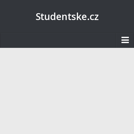
Studentske.cz
Studentské.cz
Tematické okruhy
Angličtina
Art
Biologie
Catering a Gastronomie
Český jazyk
Cestovní ruch