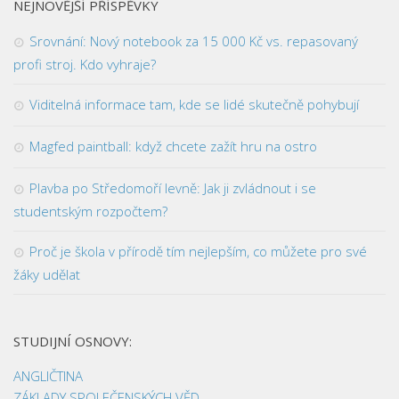
NEJNOVĚJŠÍ PŘÍSPĚVKY
Srovnání: Nový notebook za 15 000 Kč vs. repasovaný
profi stroj. Kdo vyhraje?
Viditelná informace tam, kde se lidé skutečně pohybují
Magfed paintball: když chcete zažít hru na ostro
Plavba po Středomoří levně: Jak ji zvládnout i se
studentským rozpočtem?
Proč je škola v přírodě tím nejlepším, co můžete pro své
žáky udělat
STUDIJNÍ OSNOVY:
ANGLIČTINA
ZÁKLADY SPOLEČENSKÝCH VĚD