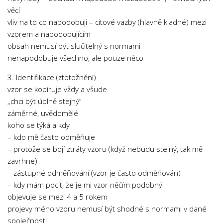
věcí
vliv na to co napodobuji – citové vazby (hlavně kladné) mezi
vzorem a napodobujícím
obsah nemusí být slučitelný s normami
nenapodobuje všechno, ale pouze něco
3. Identifikace (ztotožnění)
vzor se kopíruje vždy a všude
„chci být úplně stejný“
záměrné, uvědomělé
koho se týká a kdy
– kdo mě často odměňuje
– protože se bojí ztráty vzoru (když nebudu stejný, tak mě
zavrhne)
– zástupné odměňování (vzor je často odměňován)
– kdy mám pocit, že je mi vzor něčím podobný
objevuje se mezi 4 a 5 rokem
projevy mého vzoru nemusí být shodné s normami v dané
společnosti