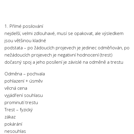
Chemie
Dějepis
Doprava a Logistika
1. Přímé posilování
Ekologie
nejdelší, velmi zdlouhavé, musí se opakovat, ale výsledkem
jsou většinou kladné
Ekonomie
podstata – po žádoucích projevech je jedinec odměňován, po
Fyzika
nežádoucích projevech je negativní hodnocení (trest)
Informatika
dočasný spoj a jeho posílení je závislé na odměně a trestu
Jazyky
Odměna – pochvala
Management
pohlazení + úsměv
věcná cena
Marketing
vyjádření souhlasu
Němčina
prominutí trestu
Trest – fyzický
Občanská nauka
zákaz
Pedagogika
pokárání
Právo
nesouhlas