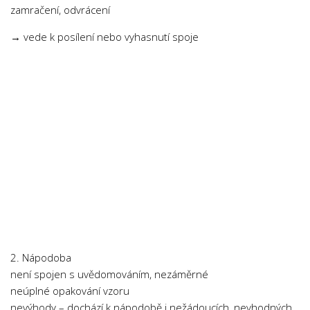
zamračení, odvrácení
Psychologie a Sociologie
Společenské vědy
→ vede k posílení nebo vyhasnutí spoje
Technika
Účetnictví
Zdravotnictví
Zeměpis
Novinky
2. Nápodoba
není spojen s uvědomováním, nezáměrné
neúplné opakování vzoru
nevýhody – dochází k nápodobě i nežádoucích, nevhodných