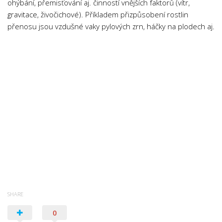
ohýbání, přemisťování aj. činností vnějších faktorů (vítr,
gravitace, živočichové). Příkladem přizpůsobení rostlin
přenosu jsou vzdušné vaky pylových zrn, háčky na plodech aj.
SHARE
0