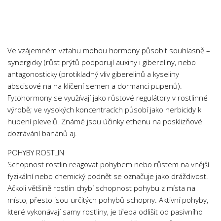
Psychologie a Sociologie
Společenské vědy
Technika
Ve vzájemném vztahu mohou hormony působit souhlasně –
Účetnictví
synergicky (růst prýtů podporují auxiny i gibereliny, nebo
Zdravotnictví
antagonosticky (protikladný vliv giberelinů a kyseliny
abscisové na na klíčení semen a dormanci pupenů).
Zeměpis
Fytohormony se využívají jako růstové regulátory v rostlinné
Novinky
výrobě; ve vysokých koncentracích působí jako herbicidy k
hubení plevelů. Známé jsou účinky ethenu na posklizňové
dozrávání banánů aj.
POHYBY ROSTLIN
Schopnost rostlin reagovat pohybem nebo růstem na vnější
fyzikální nebo chemický podnět se označuje jako dráždivost.
Ačkoli většině rostlin chybí schopnost pohybu z místa na
místo, přesto jsou určitých pohybů schopny. Aktivní pohyby,
které vykonávají samy rostliny, je třeba odlišit od pasivního