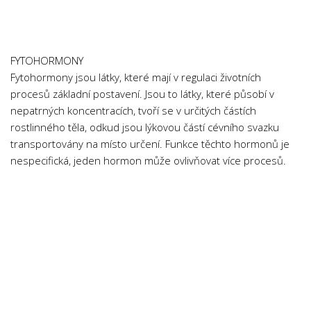
Chemie
Dějepis
Doprava a Logistika
FYTOHORMONY
Ekologie
Fytohormony jsou látky, které mají v regulaci životních
procesů základní postavení. Jsou to látky, které působí v
Ekonomie
nepatrných koncentracích, tvoří se v určitých částích
Fyzika
rostlinného těla, odkud jsou lýkovou částí cévního svazku
Informatika
transportovány na místo určení. Funkce těchto hormonů je
nespecifická, jeden hormon může ovlivňovat více procesů.
Jazyky
Management
Marketing
Němčina
Občanská nauka
Pedagogika
Právo