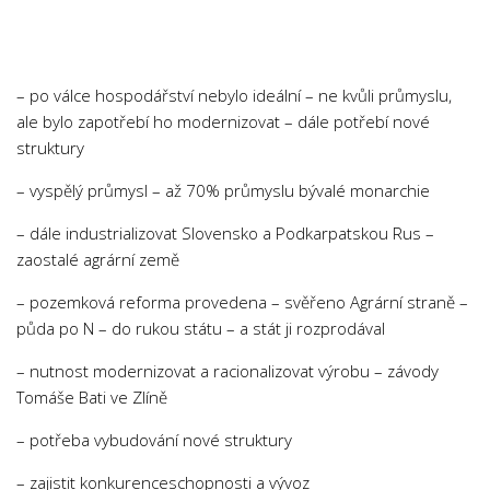
Chemie
Dějepis
Doprava a Logistika
– po válce hospodářství nebylo ideální – ne kvůli průmyslu,
Ekologie
ale bylo zapotřebí ho modernizovat – dále potřebí nové
struktury
Ekonomie
Fyzika
– vyspělý průmysl – až 70% průmyslu bývalé monarchie
Informatika
– dále industrializovat Slovensko a Podkarpatskou Rus –
Jazyky
zaostalé agrární země
Management
– pozemková reforma provedena – svěřeno Agrární straně –
půda po N – do rukou státu – a stát ji rozprodával
Marketing
Němčina
– nutnost modernizovat a racionalizovat výrobu – závody
Tomáše Bati ve Zlíně
Občanská nauka
Pedagogika
– potřeba vybudování nové struktury
Právo
– zajistit konkurenceschopnosti a vývoz