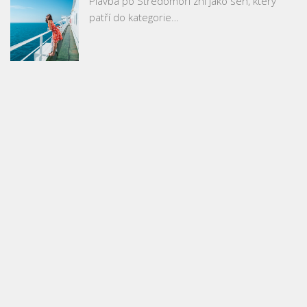
Plavba po Středomoří zní jako sen, který
patří do kategorie…