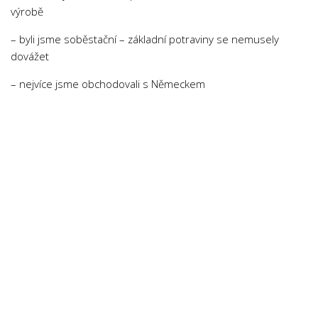
výrobě
– byli jsme soběstační – základní potraviny se nemusely
dovážet
– nejvíce jsme obchodovali s Německem