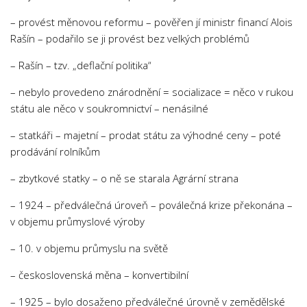
Psychologie a Sociologie
– provést měnovou reformu – pověřen jí ministr financí Alois
Společenské vědy
Rašín – podařilo se ji provést bez velkých problémů
Technika
– Rašín – tzv. „deflační politika“
Účetnictví
– nebylo provedeno znárodnění = socializace = něco v rukou
Zdravotnictví
státu ale něco v soukromnictví – nenásilné
Zeměpis
– statkáři – majetní – prodat státu za výhodné ceny – poté
Novinky
prodávání rolníkům
– zbytkové statky – o ně se starala Agrární strana
– 1924 – předválečná úroveň – poválečná krize překonána –
v objemu průmyslové výroby
– 10. v objemu průmyslu na světě
– československá měna – konvertibilní
– 1925 – bylo dosaženo předválečné úrovně v zemědělské