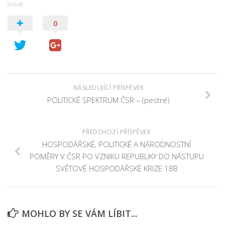
SHARE
0
NÁSLEDUJÍCÍ PŘÍSPĚVEK
POLITICKÉ SPEKTRUM ČSR – (pestré)
PŘEDCHOZÍ PŘÍSPĚVEK
HOSPODÁŘSKÉ, POLITICKÉ A NÁRODNOSTNÍ
POMĚRY V ČSR PO VZNIKU REPUBLIKY DO NÁSTUPU
SVĚTOVÉ HOSPODÁŘSKÉ KRIZE 18B
MOHLO BY SE VÁM LÍBIT...