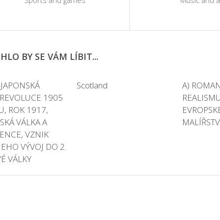
Sports and games
Music and a
LO BY SE VÁM LÍBIT...
-JAPONSKÁ
Scotland
A) ROMAN
 REVOLUCE 1905
REALISMU
U, ROK 1917,
EVROPSK
KÁ VÁLKA A
MALÍŘSTV
ENCE, VZNIK
 JEHO VÝVOJ DO 2.
É VÁLKY