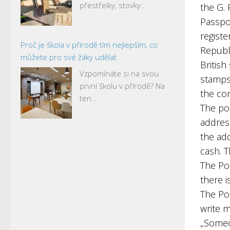
přestřelky, stovky…
the G. P
Passpo
registe
Proč je škola v přírodě tím nejlepším, co
Republi
můžete pro své žáky udělat
British
Vzpomínáte si na svou
stamps,
první školu v přírodě? Na
the co
ten…
The po
addres
the ad
cash. 
The Pos
there i
The Po
write m
„Someo