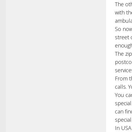
The oth
with t
ambula
So now
street
enough
The zip
postco
service
From t
calls. 
You ca
special
can fi
special
In USA 