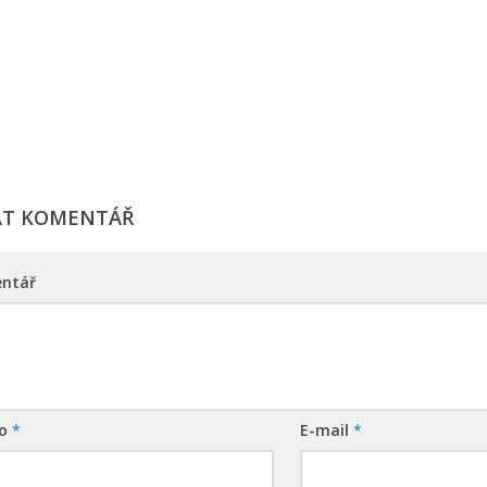
AT KOMENTÁŘ
ntář
no
*
E-mail
*