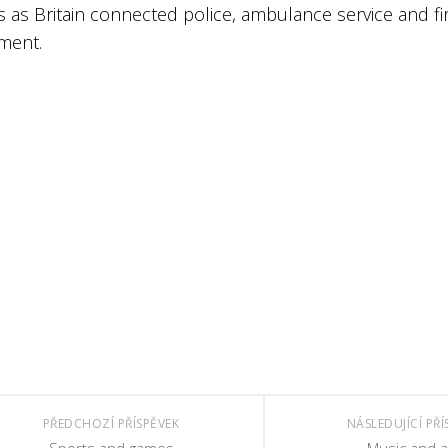
s as Britain connected police, ambulance service and fi
ment.
PŘEDCHOZÍ PŘÍSPĚVEK
NÁSLEDUJÍCÍ PŘÍ