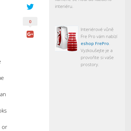
interiéru.
0
Interiérové vůně
Fre Pro vám nabízí
eshop FrePro
.
Vyzkoušejte je a
provoňte si vaše
e
prostory.
he
can
oks
e or