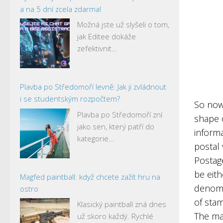
a na 5 dní zcela zdarma!
Možná jste už slyšeli o tom,
jak Editee dokáže
zefektivnit…
Plavba po Středomoří levně: Jak ji zvládnout
i se studentským rozpočtem?
So now 
Plavba po Středomoří zní
shape o
jako sen, který patří do
inform
kategorie…
postal 
Postag
be eit
Magfed paintball: když chcete zažít hru na
denomi
ostro
of stam
Klasický paintball zná dnes
The mai
už skoro každý. Rychlé