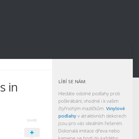
LÍBÍ SE NÁM:
s in
Hledáte odolné podlahy proti
poškrábání, vhodné i k vašim
čtyřnohým mazlíčkům.
Vinylové
podlahy
v atraktivních dekorech
SHARE
jsou pro vás ideálním řešením.
Dokonalá imitace dřeva nebo
kamene se hodí do každého