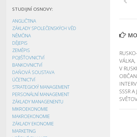
STUDIJNÍ OSNOVY:
ANGLIČTINA
ZÁKLADY SPOLEČENSKÝCH VĚD
MOH
NĚMČINA
DĚJEPIS
ZEMĚPIS
RUSKO
POJIŠŤOVNICTVÍ
VÁLKA,
BANKOVNICTVÍ
V RUSK
DAŇOVÁ SOUSTAVA
OBČANS
ÚČETNICTVÍ
INTERV
STRATEGICKÝ MANAGEMENT
SSSR A
PERSONÁLNÍ MANAGEMENT
SVĚTOV
ZÁKLADY MANAGENENTU
MIKROEKONOMIE
MAKROEKONOMIE
ZÁKLADY EKONOMIE
MARKETING