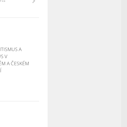
rts
TISMUS A
S V
ÉM A ČESKÉM
Í