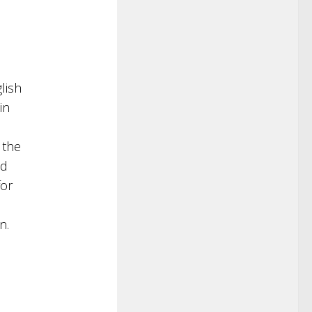
lish
in
 the
nd
for
n.