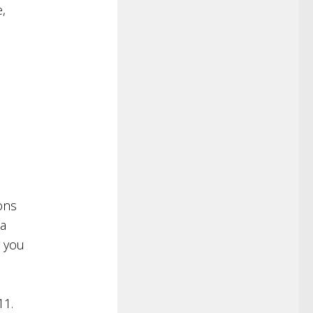
,
e
ons
 a
e you
11.