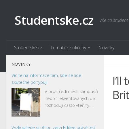
Studentske.cz
Vše co student
Studentské.cz
Tematické okruhy
Novinky
NOVINKY
Viditelná informace tam, kde se lidé
I’l
skutečně pohybují
Bri
V prostředí měst, kampusů
nebo frekventovaných ulic
rozhodují často vteřiny.…
Vyzkoušejte si plnou verzi Editee právě teď