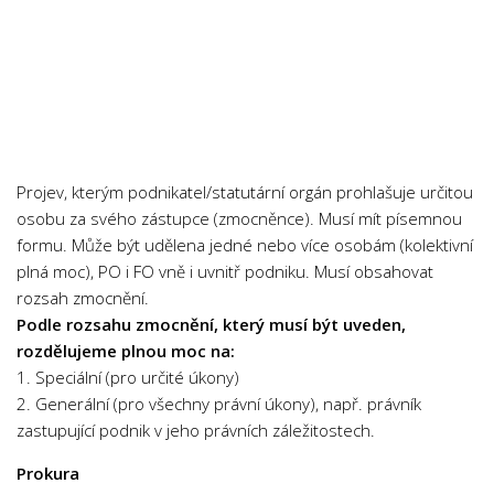
Psychologie a Sociologie
Společenské vědy
Technika
Účetnictví
Zdravotnictví
Projev, kterým podnikatel/statutární orgán prohlašuje určitou
Zeměpis
osobu za svého zástupce (zmocněnce). Musí mít písemnou
Novinky
formu. Může být udělena jedné nebo více osobám (kolektivní
plná moc), PO i FO vně i uvnitř podniku. Musí obsahovat
rozsah zmocnění.
Podle rozsahu zmocnění, který musí být uveden,
rozdělujeme plnou moc na:
1. Speciální (pro určité úkony)
2. Generální (pro všechny právní úkony), např. právník
zastupující podnik v jeho právních záležitostech.
Prokura