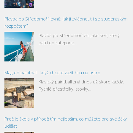
Plavba po Středomoří levně: Jak ji zvládnout i se studentským
rozpočtem?
Plavba po Středomoří zní jako sen, který
patří do kategorie…
Magfed paintball: když chcete zažít hru na ostro
Klasický paintball zná dnes už skoro každý.
Rychlé přestřelky, stovky…
Proč je škola v přírodě tím nejlepším, co můžete pro své žáky
udělat