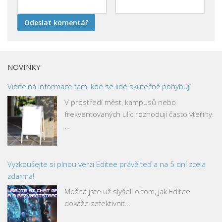
NOVINKY
Viditelná informace tam, kde se lidé skutečně pohybují
V prostředí měst, kampusů nebo
frekventovaných ulic rozhodují často vteřiny.
…
Vyzkoušejte si plnou verzi Editee právě teď a na 5 dní zcela
zdarma!
Možná jste už slyšeli o tom, jak Editee
dokáže zefektivnit…