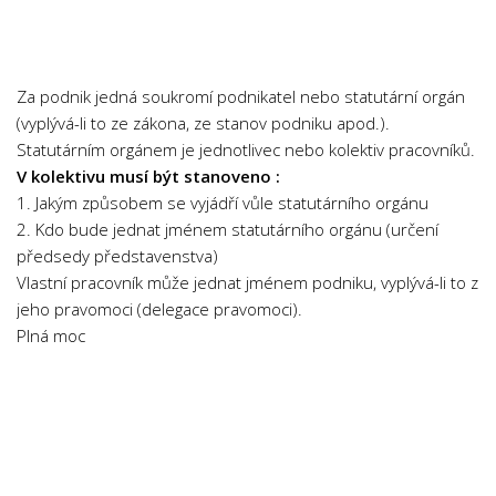
Chemie
Dějepis
Doprava a Logistika
Za podnik jedná soukromí podnikatel nebo statutární orgán
Ekologie
(vyplývá-li to ze zákona, ze stanov podniku apod.).
Statutárním orgánem je jednotlivec nebo kolektiv pracovníků.
Ekonomie
V kolektivu musí být stanoveno :
Fyzika
1. Jakým způsobem se vyjádří vůle statutárního orgánu
Informatika
2. Kdo bude jednat jménem statutárního orgánu (určení
předsedy představenstva)
Jazyky
Vlastní pracovník může jednat jménem podniku, vyplývá-li to z
Management
jeho pravomoci (delegace pravomoci).
Marketing
Plná moc
Němčina
Občanská nauka
Pedagogika
Právo