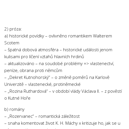
2) próza:
a) historické povídky – ovlivněno romantikem Walterem
Scotem
– špatná dobová atmosféra – historické události jenom
kulisami pro líčení vztahů hlavních hrdinů
– aktualizováno – na soudobé problémy => vlastenectví,
peníze, obrana proti němcům
– „Dekret Kutnohorský“ – o změně poměrů na Karlově
Univerzitě – vlastenecké, protiněmecké
– „Rozina Ruthardová“ – v období vlády Václava II. – z pověstí
o Kutné Hoře
b) romány
– „Rozervanec“ – romantická záležitost
– snaha komentovat život K. H. Máchy x kritizuje ho, jak se u