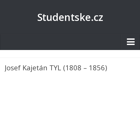
Studentske.cz
Studentské.cz
Josef Kajetán TYL (1808 – 1856)
Tematické okruhy
Angličtina
Art
Biologie
Catering a Gastronomie
Český jazyk
Cestovní ruch