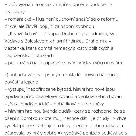
Husův význam a odkaz v nepřekroucené podobě =>
Psychologie a Sociologie
realisticky
Společenské vědy
– romantické – Hus není duchovní snažící se o reformu
Technika
církve, ale člověk bojující za osobní svobodu
– „Krvavé křtiny“ – líčí zápas Drahomíry s Ludmilou, Sv.
Účetnictví
Václava s Boleslavem x hlavní hrdinkou Drahomíra –
Zdravotnictví
vlastenka, která odmítá německý diktát v politických a
náboženských otázkách
Zeměpis
– poukázáno na ústupkové chování Václava vůči němcům
Novinky
c) pohádkové hry – psány na základě lidových báchorek,
pověstí a legend
– vystupují nadpřirozené bytosti, hlavní hrdinové jsou
typickými představiteli venkovanů a venkovského chování
– „Strakonický dudák“ – pohádková hra se zpěvy
– hlavním hrdinou švanda dudák, který se rozhodne, že se
ožení s Dorotkou x ote mu ji nechce dát – je chudý => chce
vydělat peníze => hraje na dudy, které mu jeho matka víla
očarovala, by hrály dobře => vydělává peníze x setkává se s