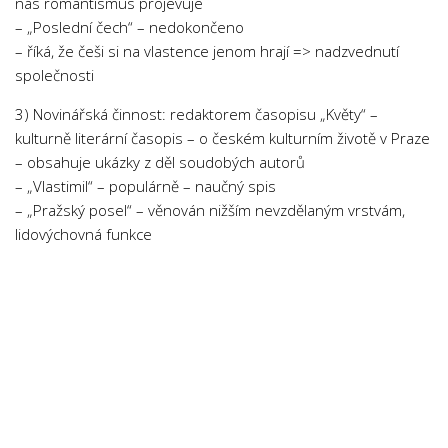
nás romantismus projevuje
– „Poslední čech“ – nedokončeno
– říká, že češi si na vlastence jenom hrají => nadzvednutí
společnosti
3) Novinářská činnost: redaktorem časopisu „Květy“ –
kulturně literární časopis – o českém kulturním životě v Praze
– obsahuje ukázky z děl soudobých autorů
– „Vlastimil“ – populárně – naučný spis
– „Pražský posel“ – věnován nižším nevzdělaným vrstvám,
lidovýchovná funkce