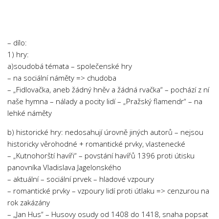
Chemie
Dějepis
Doprava a Logistika
– dílo:
Ekologie
1) hry:
a)soudobá témata – společenské hry
Ekonomie
– na sociální náměty => chudoba
Fyzika
– „Fidlovačka, aneb žádný hněv a žádná rvačka“ – pochází z ní
Informatika
naše hymna – nálady a pocity lidí – „Pražský flamendr“ – na
lehké náměty
Jazyky
Management
b) historické hry: nedosahují úrovně jiných autorů – nejsou
historicky věrohodné + romantické prvky, vlastenecké
Marketing
– „Kutnohorští havíři“ – povstání havířů 1396 proti útisku
Němčina
panovníka Vladislava Jagelonského
– aktuální – sociální prvek – hladové vzpoury
Občanská nauka
– romantické prvky – vzpoury lidí proti útlaku => cenzurou na
Pedagogika
rok zakázány
Právo
– „Jan Hus“ – Husovy osudy od 1408 do 1418, snaha popsat