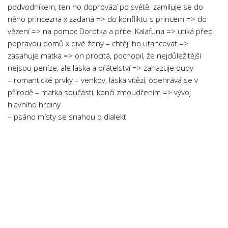
podvodníkem, ten ho doprovází po světě; zamiluje se do
něho princezna x zadaná => do konfliktu s princem => do
vězení => na pomoc Dorotka a přítel Kalafuna => utíká před
popravou domů x divé ženy – chtějí ho utancovat =>
zasahuje matka => on procitá, pochopil, že nejdůležitější
nejsou peníze, ale láska a přátelství => zahazuje dudy
– romantické prvky – venkov, láska vítězí, odehrává se v
přírodě – matka součástí, končí zmoudřením => vývoj
hlavního hrdiny
– psáno místy se snahou o dialekt