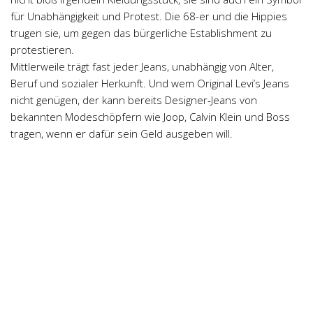
Psychologie a Sociologie
für Unabhängigkeit und Protest. Die 68-er und die Hippies
trugen sie, um gegen das bürgerliche Establishment zu
Společenské vědy
protestieren.
Technika
Mittlerweile trägt fast jeder Jeans, unabhängig von Alter,
Účetnictví
Beruf und sozialer Herkunft. Und wem Original Levi’s Jeans
nicht genügen, der kann bereits Designer-Jeans von
Zdravotnictví
bekannten Modeschöpfern wie Joop, Calvin Klein und Boss
Zeměpis
tragen, wenn er dafür sein Geld ausgeben will.
Novinky