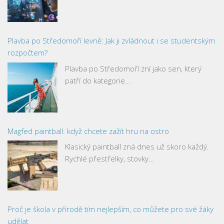
Plavba po Středomoří levně: Jak ji zvládnout i se studentským
rozpočtem?
Plavba po Středomoří zní jako sen, který
patří do kategorie…
Magfed paintball: když chcete zažít hru na ostro
Klasický paintball zná dnes už skoro každý.
Rychlé přestřelky, stovky…
Proč je škola v přírodě tím nejlepším, co můžete pro své žáky
udělat