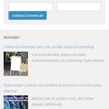
NOVINKY
Viditelná informace tam, kde se lidé skutečně pohybují
V prostředí měst, kampusů nebo
frekventovaných ulic rozhodují často vteřiny.
…
Vyzkoušejte si plnou verzi Editee právě teď a na 5 dní zcela
zdarma!
Možná jste už slyšeli o tom, jak Editee
dokáže zefektivnit…