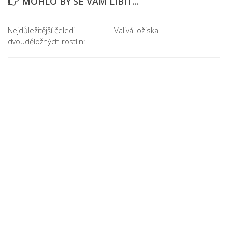
MOHLO BY SE VÁM LÍBIT...
Nejdůležitější čeledi
Valivá ložiska
dvouděložných rostlin: