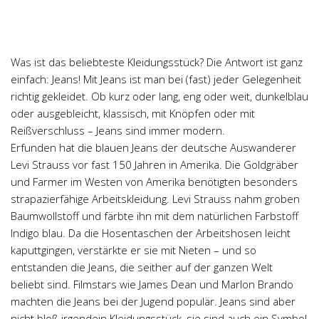
Chemie
Dějepis
Doprava a Logistika
Was ist das beliebteste Kleidungsstück? Die Antwort ist ganz
Ekologie
einfach: Jeans! Mit Jeans ist man bei (fast) jeder Gelegenheit
richtig gekleidet. Ob kurz oder lang, eng oder weit, dunkelblau
Ekonomie
oder ausgebleicht, klassisch, mit Knöpfen oder mit
Fyzika
Reißverschluss – Jeans sind immer modern.
Informatika
Erfunden hat die blauen Jeans der deutsche Auswanderer
Levi Strauss vor fast 150 Jahren in Amerika. Die Goldgräber
Jazyky
und Farmer im Westen von Amerika benötigten besonders
Management
strapazierfähige Arbeitskleidung. Levi Strauss nahm groben
Marketing
Baumwollstoff und färbte ihn mit dem natürlichen Farbstoff
Indigo blau. Da die Hosentaschen der Arbeitshosen leicht
Němčina
kaputtgingen, verstärkte er sie mit Nieten – und so
Občanská nauka
entstanden die Jeans, die seither auf der ganzen Welt
beliebt sind. Filmstars wie James Dean und Marlon Brando
Pedagogika
machten die Jeans bei der Jugend populär. Jeans sind aber
Právo
nicht bloß irgendein Kleidungsstück, sie sind auch ein Symbol