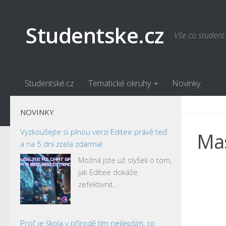
Studentske.cz
Vše co student
Studentské.cz
Tematické okruhy
Novinky
NOVINKY
Vyzkoušejte si plnou verzi Editee právě teď
Ma
a na 5 dní zcela zdarma!
Možná jste už slyšeli o tom,
jak Editee dokáže
zefektivnit…
Proč je škola v přírodě tím nejlepším, co