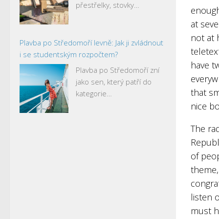
přestřelky, stovky…
enough 
at sev
not at 
Plavba po Středomoří levně: Jak ji zvládnout
teletex
i se studentským rozpočtem?
have tw
Plavba po Středomoří zní
everywh
jako sen, který patří do
that sm
kategorie…
nice bo
The rad
Republi
of peo
theme,
congrat
listen 
must ha