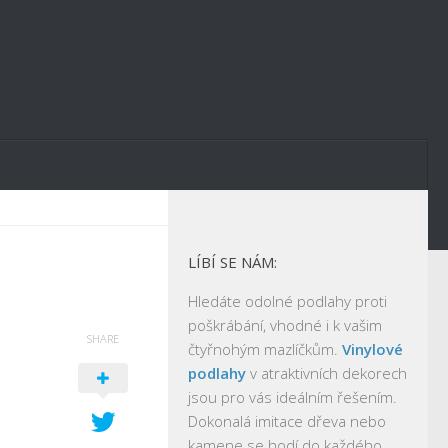
LÍBÍ SE NÁM:
Hledáte odolné podlahy proti
poškrábání, vhodné i k vašim
SHARE
čtyřnohým mazlíčkům.
Vinylové
podlahy
v atraktivních dekorech
jsou pro vás ideálním řešením.
Dokonalá imitace dřeva nebo
kamene se hodí do každého