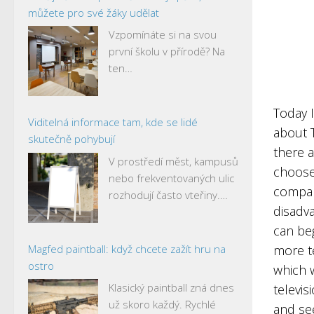
můžete pro své žáky udělat
Vzpomínáte si na svou
první školu v přírodě? Na
ten…
Today 
Viditelná informace tam, kde se lidé
about T
skutečně pohybují
there 
V prostředí měst, kampusů
choose
nebo frekventovaných ulic
compar
rozhodují často vteřiny.…
disadva
can be
Magfed paintball: když chcete zažít hru na
more t
ostro
which w
Klasický paintball zná dnes
televis
už skoro každý. Rychlé
and se