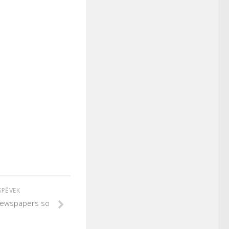
SPĚVEK
newspapers so