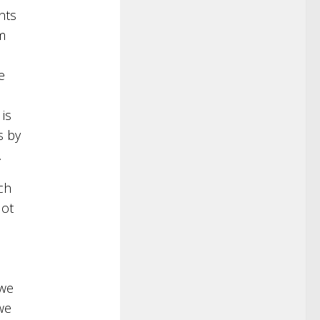
nts
m
e
is
s by
.
ech
lot
 we
 we