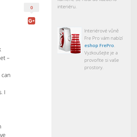
interiéru.
0
Interiérové vůně
Fre Pro vám nabízí
eshop FrePro
.
k
Vyzkoušejte je a
et –
provoňte si vaše
prostory.
e can
. I
n
ave