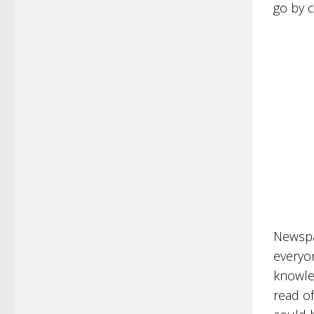
go by 
Newspa
everyon
knowled
read of