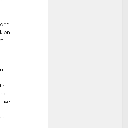
n.
 one.
k on
et
an
t so
eed
 have
re