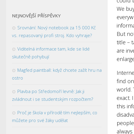
could 
We buy
NEJNOVĚJŠÍ PŘÍSPĚVKY
everyw
informa
Srovnání: Nový notebook za 15 000 Kč
But no
vs. repasovaný profi stroj. Kdo vyhraje?
title –
Viditelná informace tam, kde se lidé
are in
skutečně pohybují
enlarg
Magfed paintball: když chcete zažít hru na
Interne
ostro
find on
world. 
Plavba po Středomoří levně: Jak ji
exact. 
zvládnout i se studentským rozpočtem?
this in
Proč je škola v přírodě tím nejlepším, co
disadva
můžete pro své žáky udělat
people
always 