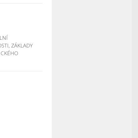
LNÍ
TI, ZÁKLADY
ICKÉHO