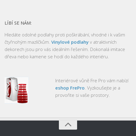
LÍBÍ SE NÁM:
Hledáte odolné podlahy proti poškrábání, vhodné i k vašim
čtyřnohým mazlíčkům.
Vinylové podlahy
v atraktivních
dekorech jsou pro vás ideálním řešením. Dokonalá imitace
dřeva nebo kamene se hodí do každého interiéru.
Interiérové vůně Fre Pro vám nabízí
eshop FrePro
. Vyzkoušejte je a
provoňte si vaše prostory.