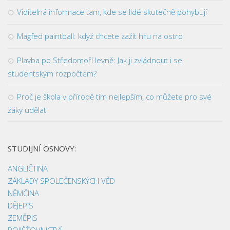
Viditelná informace tam, kde se lidé skutečně pohybují
Magfed paintball: když chcete zažít hru na ostro
Plavba po Středomoří levně: Jak ji zvládnout i se
studentským rozpočtem?
Proč je škola v přírodě tím nejlepším, co můžete pro své
žáky udělat
STUDIJNÍ OSNOVY:
ANGLIČTINA
ZÁKLADY SPOLEČENSKÝCH VĚD
NĚMČINA
DĚJEPIS
ZEMĚPIS
POJIŠŤOVNICTVÍ