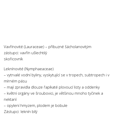
Psychologie a Sociologie
Společenské vědy
Technika
Účetnictví
Zdravotnictví
Zeměpis
Vavřínovité (Lauraceae) – příbuzné šácholanovitým
zástupci: vavřín ušlechtilý
Novinky
skořicovník
Leknínovité (Nymphaeaceae)
– vytrvalé vodní byliny, vyskytující se v tropech, subtropech i v
mírném pásu
– mají zpravidla dlouze řapíkaté plovoucí listy a oddenky
– květní orgány ve šroubovici, je většinou mnoho tyčinek a
nektarií
– opylení hmyzem, plodem je bobule
Zástupci: leknín bílý