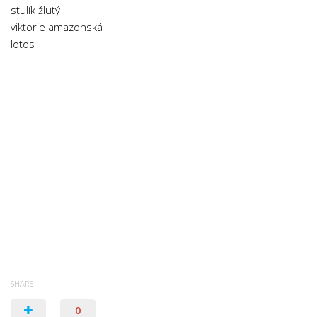
stulík žlutý
viktorie amazonská
lotos
SHARE
0