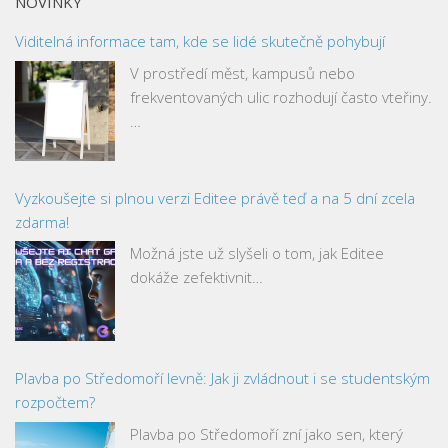
NOVINKY
Viditelná informace tam, kde se lidé skutečně pohybují
V prostředí měst, kampusů nebo
frekventovaných ulic rozhodují často vteřiny.
…
Vyzkoušejte si plnou verzi Editee právě teď a na 5 dní zcela
zdarma!
Možná jste už slyšeli o tom, jak Editee
dokáže zefektivnit…
Plavba po Středomoří levně: Jak ji zvládnout i se studentským
rozpočtem?
Plavba po Středomoří zní jako sen, který