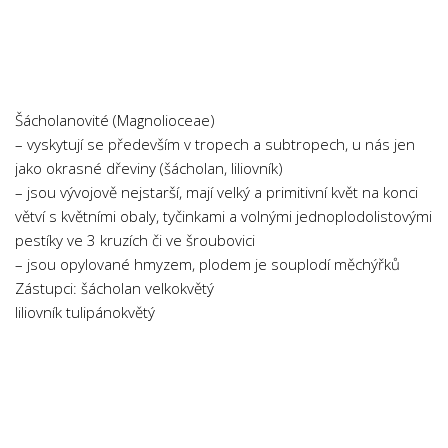
Chemie
Dějepis
Doprava a Logistika
Ekologie
Šácholanovité (Magnolioceae)
Ekonomie
– vyskytují se především v tropech a subtropech, u nás jen
jako okrasné dřeviny (šácholan, liliovník)
Fyzika
– jsou vývojově nejstarší, mají velký a primitivní květ na konci
Informatika
větví s květními obaly, tyčinkami a volnými jednoplodolistovými
Jazyky
pestíky ve 3 kruzích či ve šroubovici
– jsou opylované hmyzem, plodem je souplodí měchýřků
Management
Zástupci: šácholan velkokvětý
Marketing
liliovník tulipánokvětý
Němčina
Občanská nauka
Pedagogika
Právo