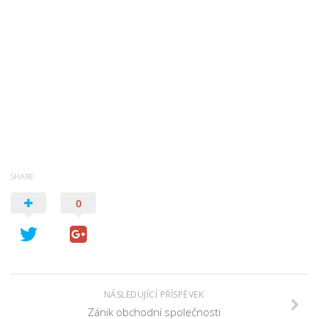
Psychologie a Sociologie
Společenské vědy
Technika
Účetnictví
Zdravotnictví
Zeměpis
Novinky
SHARE
0
NÁSLEDUJÍCÍ PŘÍSPĚVEK
Zánik obchodní společnosti