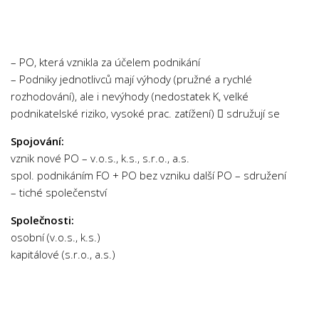
Chemie
Dějepis
Doprava a Logistika
– PO, která vznikla za účelem podnikání
Ekologie
– Podniky jednotlivců mají výhody (pružné a rychlé
rozhodování), ale i nevýhody (nedostatek K, velké
Ekonomie
podnikatelské riziko, vysoké prac. zatížení)  sdružují se
Fyzika
Spojování:
Informatika
vznik nové PO – v.o.s., k.s., s.r.o., a.s.
Jazyky
spol. podnikáním FO + PO bez vzniku další PO – sdružení
Management
– tiché společenství
Marketing
Společnosti:
osobní (v.o.s., k.s.)
Němčina
kapitálové (s.r.o., a.s.)
Občanská nauka
Pedagogika
Právo