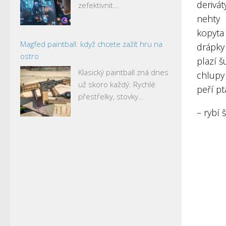
derivát
zefektivnit…
nehty
kopyta
Magfed paintball: když chcete zažít hru na
drápky
ostro
plazí š
Klasický paintball zná dnes
chlupy
už skoro každý. Rychlé
peří p
přestřelky, stovky…
– rybí 