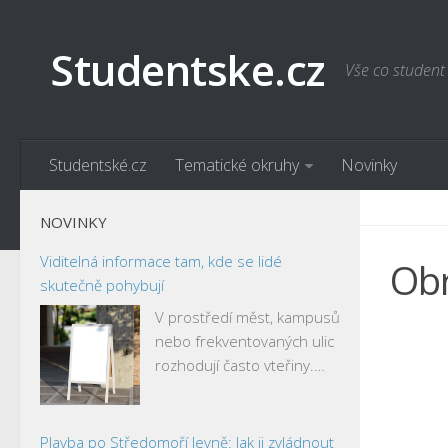
Studentske.cz
Vše co student
Studentské.cz
Tematické okruhy
Novinky
NOVINKY
Viditelná informace tam, kde se lidé
Obr
skutečně pohybují
V prostředí měst, kampusů
nebo frekventovaných ulic
rozhodují často vteřiny.…
Plavba po Středomoří levně: Jak ji zvládnout