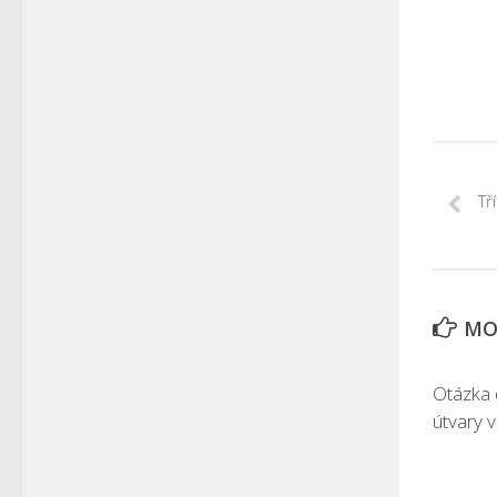
Tř
MOH
Otázka 
útvary v