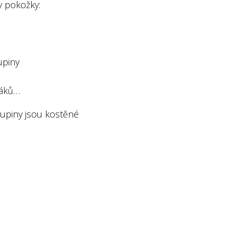
y pokožky:
upiny
táků…
šupiny jsou kostěné