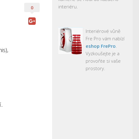
interiéru.
0
Interiérové vůně
Fre Pro vám nabízí
eshop FrePro
.
is),
Vyzkoušejte je a
provoňte si vaše
prostory.
..