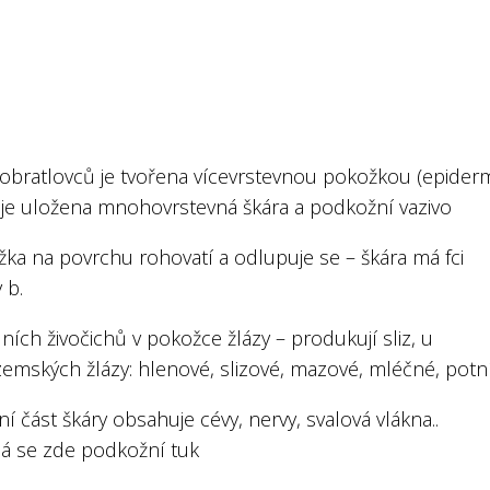
 obratlovců je tvořena vícevrstevnou pokožkou (epiderm
 je uložena mnohovrstevná škára a podkožní vazivo
žka na povrchu rohovatí a odlupuje se – škára má fci
 b.
ních živočichů v pokožce žlázy – produkují sliz, u
emských žlázy: hlenové, slizové, mazové, mléčné, potní
í část škáry obsahuje cévy, nervy, svalová vlákna..
dá se zde podkožní tuk