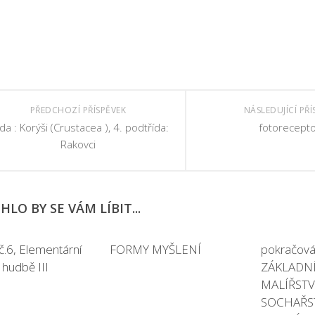
PŘEDCHOZÍ PŘÍSPĚVEK
NÁSLEDUJÍCÍ PŘÍ
ída : Korýši (Crustacea ), 4. podtřída:
fotorecepto
Rakovci
LO BY SE VÁM LÍBIT...
č.6, Elementární
FORMY MYŠLENÍ
pokračován
 hudbě III
ZÁKLADNÍ
MALÍŘSTV
SOCHAŘST