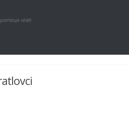
 potřebuje vědět
atlovci