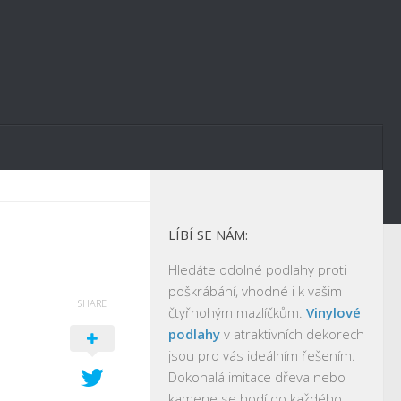
LÍBÍ SE NÁM:
Hledáte odolné podlahy proti
poškrábání, vhodné i k vašim
SHARE
čtyřnohým mazlíčkům.
Vinylové
podlahy
v atraktivních dekorech
jsou pro vás ideálním řešením.
Dokonalá imitace dřeva nebo
kamene se hodí do každého