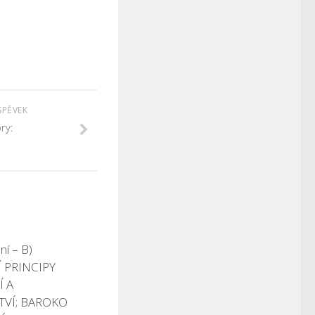
SPĚVEK
ry:
í – B)
 PRINCIPY
Í A
VÍ; BAROKO