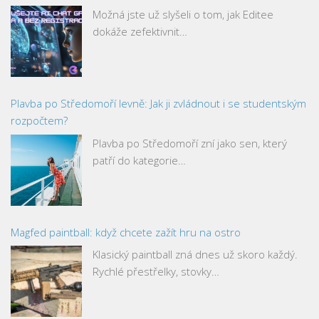
Možná jste už slyšeli o tom, jak Editee
dokáže zefektivnit…
Plavba po Středomoří levně: Jak ji zvládnout i se studentským
rozpočtem?
Plavba po Středomoří zní jako sen, který
patří do kategorie…
Magfed paintball: když chcete zažít hru na ostro
Klasický paintball zná dnes už skoro každý.
Rychlé přestřelky, stovky…