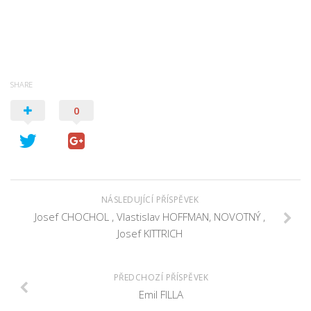
Psychologie a Sociologie
Společenské vědy
Technika
Účetnictví
SHARE
Zdravotnictví
0
Zeměpis
Novinky
NÁSLEDUJÍCÍ PŘÍSPĚVEK
Josef CHOCHOL , Vlastislav HOFFMAN, NOVOTNÝ ,
Josef KITTRICH
PŘEDCHOZÍ PŘÍSPĚVEK
Emil FILLA