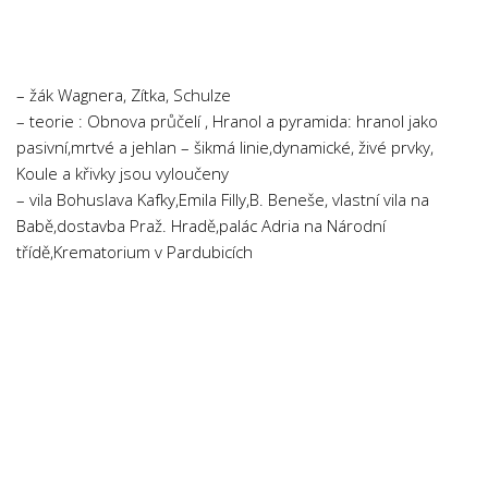
Chemie
Dějepis
Doprava a Logistika
– žák Wagnera, Zítka, Schulze
Ekologie
– teorie : Obnova průčelí , Hranol a pyramida: hranol jako
pasivní,mrtvé a jehlan – šikmá linie,dynamické, živé prvky,
Ekonomie
Koule a křivky jsou vyloučeny
Fyzika
– vila Bohuslava Kafky,Emila Filly,B. Beneše, vlastní vila na
Informatika
Babě,dostavba Praž. Hradě,palác Adria na Národní
třídě,Krematorium v Pardubicích
Jazyky
Management
Marketing
Němčina
Občanská nauka
Pedagogika
Právo