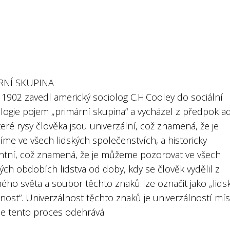
RNÍ SKUPINA
 1902 zavedl americký sociolog C.H.Cooley do sociální
logie pojem „primární skupina“ a vycházel z předpokla
eré rysy člověka jsou univerzální, což znamená, že je
me ve všech lidských společenstvích, a historicky
ntní, což znamená, že je můžeme pozorovat ve všech
ých obdobích lidstva od doby, kdy se člověk vydělil z
ného světa a soubor těchto znaků lze označit jako „lid
nost“. Univerzálnost těchto znaků je univerzálností míst
e tento proces odehrává