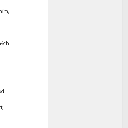
ním,
ných
od
í;