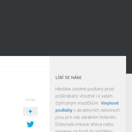
LÍBÍ SE NÁM:
Hledáte odolné podlahy proti
poškrábání, vhodné i k vašim
SHARE
čtyřnohým mazlíčkům.
Vinylové
podlahy
v atraktivních dekorech
jsou pro vás ideálním řešením.
Dokonalá imitace dřeva nebo
kamene se hodí do každého