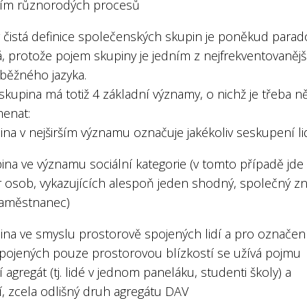
ím různorodých procesů
y čistá definice společenských skupin je poněkud para
, protože pojem skupiny je jedním z nejfrekventovanějš
běžného jazyka.
kupina má totiž 4 základní významy, o nichž je třeba n
enat:
ina v nejširším významu označuje jakékoliv seskupení li
ina ve významu sociální kategorie (v tomto případě jde
 osob, vykazujících alespoň jeden shodný, společný zn
zaměstnanec)
pina ve smyslu prostorově spojených lidí a pro označen
pojených pouze prostorovou blízkostí se užívá pojmu
í agregát (tj. lidé v jednom paneláku, studenti školy) a
í, zcela odlišný druh agregátu DAV