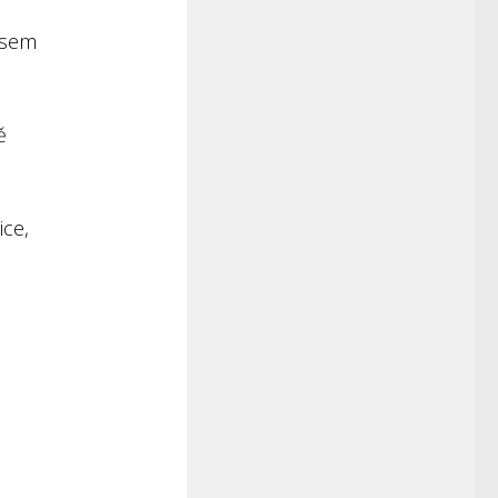
ssem
ě
ice,
)