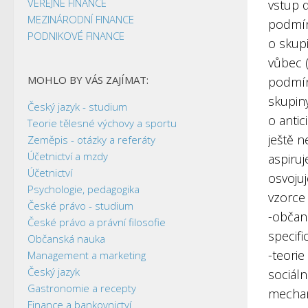
VEŘEJNÉ FINANCE
vstup d
MEZINÁRODNÍ FINANCE
podmí
PODNIKOVÉ FINANCE
o skupi
vůbec (
MOHLO BY VÁS ZAJÍMAT:
podmín
skupiny
Český jazyk - studium
o antic
Teorie tělesné výchovy a sportu
ještě n
Zeměpis - otázky a referáty
Účetnictví a mzdy
aspiruj
Účetnictví
osvoju
Psychologie, pedagogika
vzorce 
České právo - studium
-občan
České právo a právní filosofie
specifi
Občanská nauka
-teori
Management a marketing
Český jazyk
sociáln
Gastronomie a recepty
mechan
Finance a bankovnictví