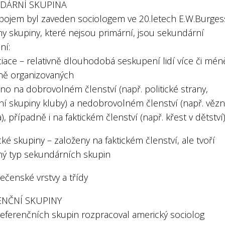
DÁRNÍ SKUPINA
 pojem byl zaveden sociologem ve 20.letech E.W.Burge
y skupiny, které nejsou primární, jsou sekundární
ní:
iace – relativně dlouhodobá seskupení lidí více či mén
ně organizovaných
no na dobrovolném členství (např. politické strany,
ní skupiny kluby) a nedobrovolném členství (např. vězn
, případně i na faktickém členství (např. křest v dětství
cké skupiny – založeny na faktickém členství, ale tvoří
ný typ sekundárních skupin
ečenské vrstvy a třídy
ENČNÍ SKUPINY
 referenčních skupin rozpracoval americký sociolog