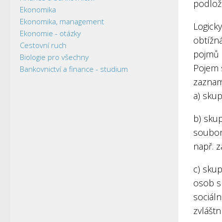
podlož
Ekonomika
Ekonomika, management
Logick
Ekonomie - otázky
obtížná
Cestovní ruch
pojmů 
Biologie pro všechny
Pojem s
Bankovnictví a finance - studium
zaznam
a) skup
b) skup
soubor
např. 
c) sku
osob s
sociáln
zvláštn