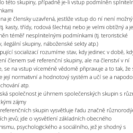
o této skupiny, případně je-li vstup podmíněn splnitel
nkami
na je člensky uzavřená, jestliže vstup do ní není možný
tj. kasty, třídy, rodová šlechta) nebo je velmi obtížný a j
ěn téměř nesplnitelnými podmínkami (tj. teroristické
, ilegální skupiny, náboženské sekty atp.)
ipující socializací rozumíme stav, kdy jedinec v době, kd
ení členem své referenční skupiny, ale na členství v ní
e, se na vstup víceméně vědomě připravuje a to tak, že 
je její normativní a hodnotový systém a učí se a napod
chování atp.
ská společnost je úhrnem společenských skupin s růz
ckými zájmy
e referenčních skupin vysvětluje řadu značně různorod
ích jevů; jde o vysvětlení základních obecného
ismu, psychologického a sociálního, jež je shodný s