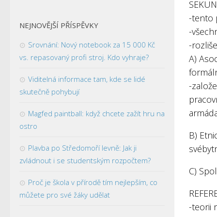
SEKUN
-tento
NEJNOVĚJŠÍ PŘÍSPĚVKY
-všechn
-rozliše
Srovnání: Nový notebook za 15 000 Kč
vs. repasovaný profi stroj. Kdo vyhraje?
A) Asoc
formál
Viditelná informace tam, kde se lidé
-založe
skutečně pohybují
pracov
armáda)
Magfed paintball: když chcete zažít hru na
ostro
B) Etni
Plavba po Středomoří levně: Jak ji
svébyt
zvládnout i se studentským rozpočtem?
C) Spol
Proč je škola v přírodě tím nejlepším, co
REFER
můžete pro své žáky udělat
-teorii