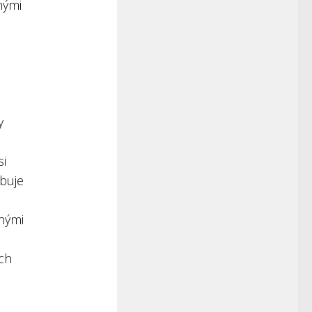
nými
e
y
si
obuje
nými
ých