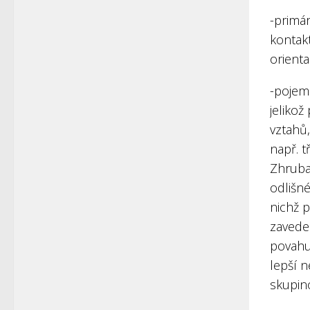
-primár
kontakt
orienta
-pojem 
jelikož
vztahů
např. t
Zhruba 
odlišné
nichž p
zavede
povahu 
lepší n
skupino