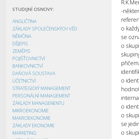
R.K.Me
STUDIJNÍ OSNOVY:
-někte
referen
ANGLIČTINA
o každ
ZÁKLADY SPOLEČENSKÝCH VĚD
NĚMČINA
se ozna
DĚJEPIS
o skupi
ZEMĚPIS
skupiny
POJIŠŤOVNICTVÍ
přičemž
BANKOVNICTVÍ
identif
DAŇOVÁ SOUSTAVA
o ident
ÚČETNICTVÍ
STRATEGICKÝ MANAGEMENT
hodnot,
PERSONÁLNÍ MANAGEMENT
interna
ZÁKLADY MANAGENENTU
o ident
MIKROEKONOMIE
o skup
MAKROEKONOMIE
se jedi
ZÁKLADY EKONOMIE
o skupi
MARKETING