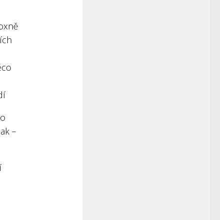
doxně
ích
ěco
dí
 o
ak –
í