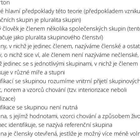
rton
ré hlavní předpoklady této teorie (předpokladem vznik
čních skupin je pluralita skupin)
ý člověk je členem několika společenských skupin (tent
čuje jako pluralita skupinového členství)
ny, v nichž je jedinec členem, nazýváme členské a ostat
, o nichž sice ví, ale členem není nazýváme nečlenské,
 jedinec se s jednotlivými skupinami, v nichž je členem
ikuje v různé míře a stupni
ifikací se skupinou rozumíme vnitrní přijetí skupinovýc
 norem a vzorců chování (tzv. interiorizace neboli
lizace)
ifikace se skupinou není nutná
ina, s jejímž hodnotami, vzorci chování a způsobem živ
nec identifikuje, se nazývá referenční skupina
na je člensky otevřená, jestliže je možný více méně vol