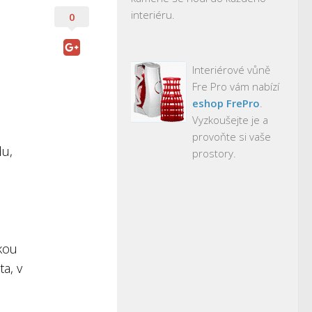
interiéru.
0
Interiérové vůně
Fre Pro vám nabízí
eshop FrePro
.
Vyzkoušejte je a
provoňte si vaše
du,
prostory.
skou
a, v