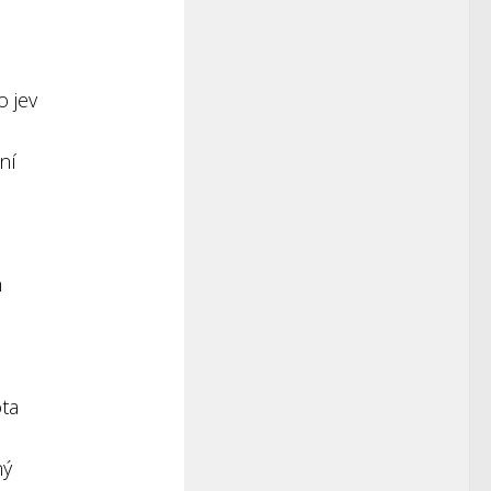
u
o jev
ní
h
ota
ný