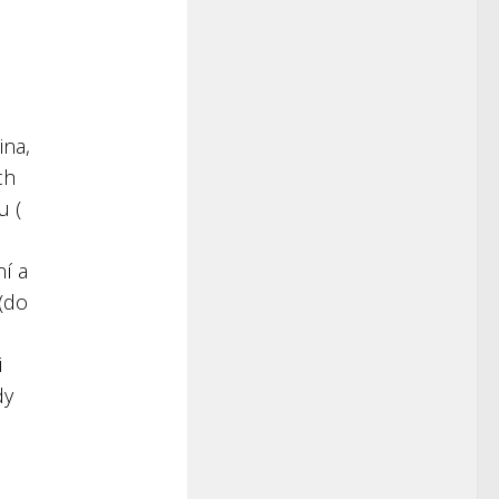
ina,
ch
u (
ní a
 (do
i
dy