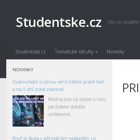
Studentske.cz
Vše co student
Studentské.cz
Tematické okruhy
Novinky
NOVINKY
Vyzkoušejte si plnou verzi Editee právě teď
PR
a na 5 dní zcela zdarma!
Možná jste už slyšeli o tom,
jak Editee dokáže
zefektivnit…
Proč je škola v přírodě tím nejlepším, co