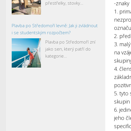
-znaky 
přestřelky, stovky…
1. prim
nezpro
Plavba po Středomoří levně: Jak ji zvládnout
označuj
i se studentským rozpočtem?
2. pře
Plavba po Středomoří zní
3. mal
jako sen, který patří do
na vzáj
kategorie…
skupin
4. člen
základn
pozitiv
5. tyto
skupin
6. jedi
jeho čl
specifi