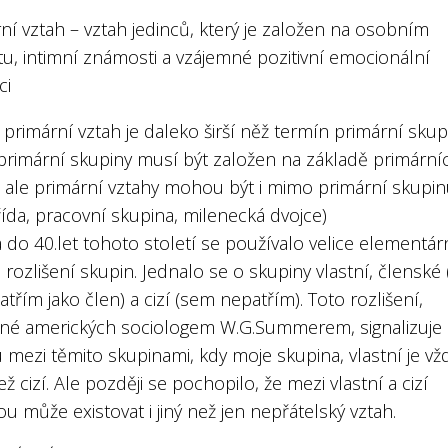
ní vztah – vztah jedinců, který je založen na osobním
u, intimní známosti a vzájemné pozitivní emocionální
ci
primární vztah je daleko širší něž termín primární skup
 primární skupiny musí být založen na základě primární
, ale primární vztahy mohou být i mimo primární skupin
řída, pracovní skupina, milenecká dvojce)
do 40.let tohoto století se používalo velice elementár
 rozlišení skupin. Jednalo se o skupiny vlastní, členské
atřím jako člen) a cizí (sem nepatřím). Toto rozlišení,
né amerických sociologem W.G.Summerem, signalizuje 
mezi těmito skupinami, kdy moje skupina, vlastní je vž
ež cizí. Ale později se pochopilo, že mezi vlastní a cizí
u může existovat i jiný než jen nepřátelský vztah.