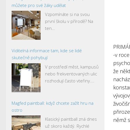
můžete pro své žáky udělat
Vzpomínáte si na svou
první školu v přírodě? Na
ten…
PRIMÁ
Viditelná informace tam, kde se lidé
-v roce
skutečně pohybují
psycho
V prostředí měst, kampusů
že někt
nebo frekventovaných ulic
nachází
rozhodují často vteřiny.…
konsta
vývojov
Magfed paintball: když chcete zažít hru na
živočiš
ostro
přiroze
Klasický paintball zná dnes
němž s
už skoro každý. Rychlé