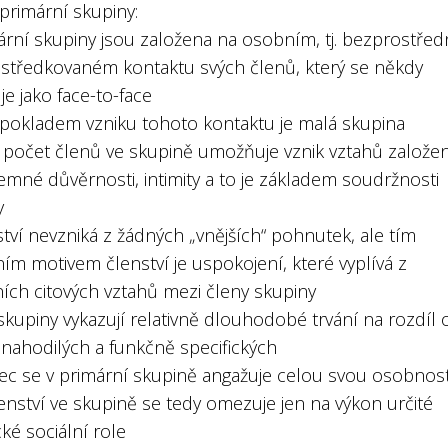
primární skupiny:
ární skupiny jsou založena na osobním, tj. bezprostřed
středkovaném kontaktu svých členů, který se někdy
e jako face-to-face
dpokladem vzniku tohoto kontaktu je malá skupina
ý počet členů ve skupině umožňuje vznik vztahů založe
emné důvěrnosti, intimity a to je základem soudržnosti
y
ství nevzniká z žádných „vnějších“ pohnutek, ale tím
ím motivem členství je uspokojení, které vyplívá z
ních citových vztahů mezi členy skupiny
 skupiny vykazují relativně dlouhodobé trvání na rozdíl 
 nahodilých a funkčně specifických
nec se v primární skupině angažuje celou svou osobnost
enství ve skupině se tedy omezuje jen na výkon určité
cké sociální role