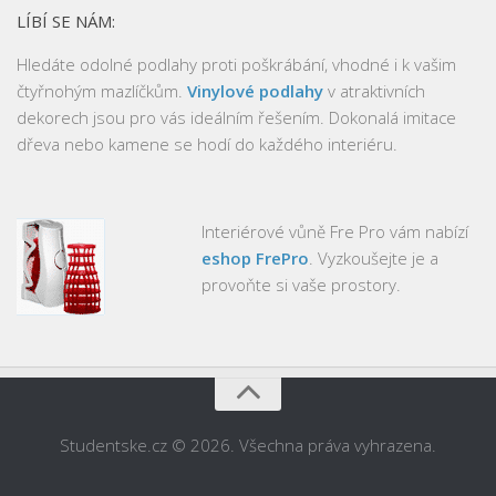
LÍBÍ SE NÁM:
Hledáte odolné podlahy proti poškrábání, vhodné i k vašim
čtyřnohým mazlíčkům.
Vinylové podlahy
v atraktivních
dekorech jsou pro vás ideálním řešením. Dokonalá imitace
dřeva nebo kamene se hodí do každého interiéru.
Interiérové vůně Fre Pro vám nabízí
eshop FrePro
. Vyzkoušejte je a
provoňte si vaše prostory.
Studentske.cz © 2026. Všechna práva vyhrazena.