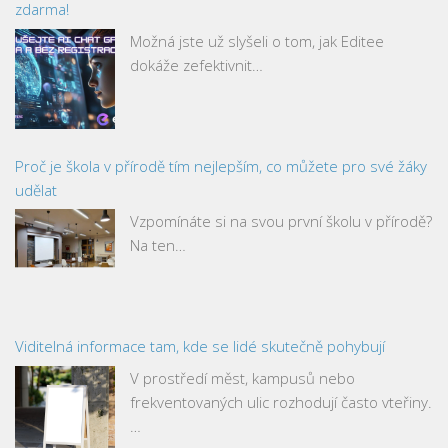
zdarma!
Možná jste už slyšeli o tom, jak Editee
dokáže zefektivnit…
Proč je škola v přírodě tím nejlepším, co můžete pro své žáky
udělat
Vzpomínáte si na svou první školu v přírodě?
Na ten…
Viditelná informace tam, kde se lidé skutečně pohybují
V prostředí měst, kampusů nebo
frekventovaných ulic rozhodují často vteřiny.
…