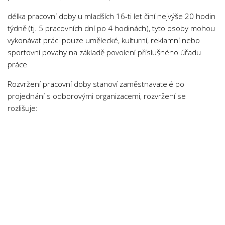
Psychologie a Sociologie
délka pracovní doby u mladších 16-ti let činí nejvýše 20 hodin
Společenské vědy
týdně (tj. 5 pracovních dní po 4 hodinách), tyto osoby mohou
vykonávat práci pouze umělecké, kulturní, reklamní nebo
Technika
sportovní povahy na základě povolení příslušného úřadu
Účetnictví
práce
Zdravotnictví
Rozvržení pracovní doby stanoví zaměstnavatelé po
Zeměpis
projednání s odborovými organizacemi, rozvržení se
rozlišuje:
Novinky