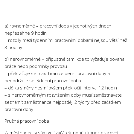
a) rovnoměrné – pracovní doba v jednotlivých dnech
nepřesáhne 9 hodin
– rozdíly mezi týdenními pracovními dobami nejsou větší než
3 hodiny
b) nerovnoměrné – přípustné tam, kde to vyžaduje povaha
práce nebo podmínky provozu
– překračuje se max. hranice denní pracovní doby a
nedodržuje se týdenní pracovní doba
– délka směny nesmí ovšem překročit interval 12 hodin
– s nerovnoměrným rozvržením doby musí zaměstnavatel
seznámit zaměstnance nejpozději 2 týdny před začátkem
pracovní doby
Pružná pracovní doba
Zaměstnanec si sám volí začátek, popř. i konec pracovní