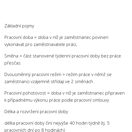
Chemie
Dějepis
Doprava a Logistika
Základní pojmy
Ekologie
Pracovní doba = doba v níž je zaměstnanec povinen
Ekonomie
vykonávat pro zaměstnavatele práci,
Fyzika
Směna = část stanovené týdenní pracovní doby bez práce
Informatika
přesčas
Jazyky
Dvousměnný pracovní režim = režim práce v němž se
Management
zaměstnanci vzájemně střídají ve 2 směnách
Marketing
Pracovní pohotovost = doba v níž je zaměstnanec připraven
Němčina
k případnému výkonu práce podle pracovní smlouvy
Občanská nauka
Délka a rozvržení pracovní doby
Pedagogika
délka pracovní doby činí nejvýše 40 hodin týdně (tj. 5
Právo
pracovních dní po 8 hodinách)