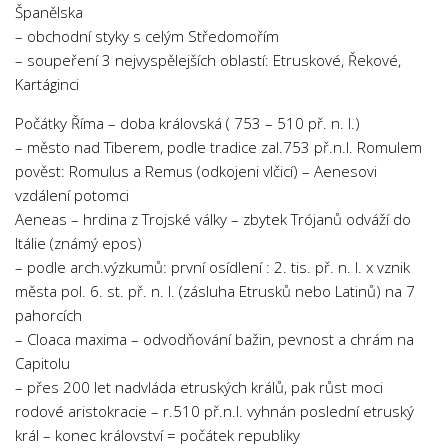
Španělska
– obchodní styky s celým Středomořím
– soupeření 3 nejvyspělejších oblastí: Etruskové, Řekové,
Kartáginci
Počátky Říma – doba královská ( 753 – 510 př. n. l.)
– město nad Tiberem, podle tradice zal.753 př.n.l. Romulem
pověst: Romulus a Remus (odkojeni vlčicí) – Aenesovi
vzdálení potomci
Aeneas – hrdina z Trojské války – zbytek Trójanů odváží do
Itálie (známý epos)
– podle arch.výzkumů: první osídlení : 2. tis. př. n. l. x vznik
města pol. 6. st. př. n. l. (zásluha Etrusků nebo Latinů) na 7
pahorcích
– Cloaca maxima – odvodňování bažin, pevnost a chrám na
Capitolu
– přes 200 let nadvláda etruských králů, pak růst moci
rodové aristokracie – r.510 př.n.l. vyhnán poslední etruský
král – konec království = počátek republiky