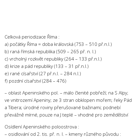
Chemie
Dějepis
Doprava a Logistika
Ekologie
Celková periodizace Říma :
Ekonomie
a) počátky Říma = doba královská (753 – 510 př.n.l.)
b) raná římská republika (509 – 265 př. n. l.)
Fyzika
c) vrcholný rozkvět republiky (264 – 133 př.n.l.)
Informatika
d) krize a pád republiky (133 – 31 př.n.l.)
Jazyky
e) rané císařství (27 př.n.l. – 284 n.l.)
f) pozdní císařství (284 – 476)
Management
Marketing
– oblast Apeninského pol. – málo členité pobřeží; na S Alpy;
ve vnitrozemí Apeniny; ze 3 stran obklopen mořem; řeky Pád
Němčina
a Tibera; úrodné roviny přerušované bažinami; podnebí
Občanská nauka
převážně mírné, pouze na J teplé – vhodné pro zemědělství
Pedagogika
Osídlení Apeninského poloostrova :
Právo
– osidlování od 2. tis. př. n. l. – kmeny různého původu :