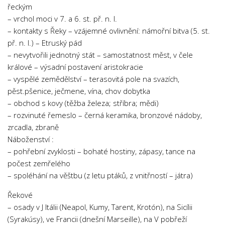
řeckým
– vrchol moci v 7. a 6. st. př. n. l.
– kontakty s Řeky – vzájemné ovlivnění: námořní bitva (5. st.
př. n. l.) – Etruský pád
– nevytvořili jednotný stát – samostatnost měst, v čele
králové – výsadní postavení aristokracie
– vyspělé zemědělství – terasovitá pole na svazích,
pěst.pšenice, ječmene, vína, chov dobytka
– obchod s kovy (těžba železa; stříbra; mědi)
– rozvinuté řemeslo – černá keramika, bronzové nádoby,
zrcadla, zbraně
Náboženství :
– pohřební zvyklosti – bohaté hostiny, zápasy, tance na
počest zemřelého
– spoléhání na věštbu (z letu ptáků, z vnitřností – játra)
Řekové
– osady v J Itálii (Neapol, Kumy, Tarent, Krotón), na Sicílii
(Syrakúsy), ve Francii (dnešní Marseille), na V pobřeží