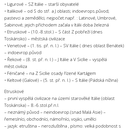
• Ligurové – SZ Itálie – starší obyvatelé
Psychologie a Sociologie
• Italikové – od S do stř. a J oblasti; indoevrops.původ;
Společenské vědy
pastevci a zemědělci; nejpočet.např. : Latinové, Umbrové,
Technika
Sabinové; jejich příchodem začala v Itálii doba železná
• Etruskové – (10.-8.stol.) – S část Z pobřeží (dnes
Účetnictví
Toskánsko) – městská civilizace
Zdravotnictví
• Venetové – (1. tis. př. n. l.) – SV Itálie ( dnes oblast Benátek)
– indoevrop.původ
Zeměpis
• Řekové – (8. st. př. n. l.) – J Itálie a V Sicílie – vyspělá
Novinky
měst.civiliza
• Féničané – na Z Sicílie osady řízené Kartágem
• Keltové (Galové) – (5. st. př. n. l.) – S Itálie (Pádská nížina)
Etruskové
– první vyspělá civilizace na území starověké Itálie (oblast
Toskánska) – 8.-6.stol.př.n.l.
– neznámý původ – neindoevrop.(snad Malá Asie) –
řemeslníci, obchodníci, námořníci, vojáci, umělci
– jazyk: etruština – nerozluštěna , písmo: velká podobnost s