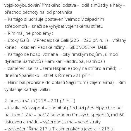
vojsko;vybudování římského loďstva – lodě s můstky a háky –
přechod pěchoty na loď protivníka
– Kartágo si udržuje postavení velmoci v západním
středomoří – snaží se vyhýbat vojenskému střetu
– Řím má jiné problémy :
– útoky Galů – v Předalpské Galii (225 – 222 př. n. l.) – vítězný
konec – osídlení Pádské nížiny = SJEDNOCENÁ ITÁLIE
– Kartágo se hosp. vzmáhá – díky římským bojům , u moci
dynastie Barhovců ( Hamilkar, Hasdrubal, Hannibal)
– zaměření se na území Hispánie (doly na stříbro a měď) –
dnešní Španělsko – střet s Římem 221 př.n.l.
– Hannibal pronikne do oblasti Saguntum ( zájem Říma) – Řím
vyhlašuje Kartágu válku
2. punská válka ( 218 – 201 př. n. l.)
– taktika překvapení – Hannibal přechází přes Alpy, chce boj
na území Itálie – počítá se zradou římských spojenců, měl 60
tisícovou armádu – vyčerpání, zima – velké ztráty
– zaskočení Říma 217 u Trasimenského jezera, r.216 u