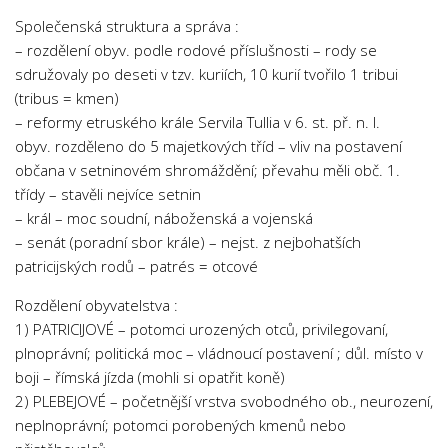
Společenská struktura a správa :
– rozdělení obyv. podle rodové příslušnosti – rody se
sdružovaly po deseti v tzv. kuriích, 10 kurií tvořilo 1 tribui
(tribus = kmen)
– reformy etruského krále Servila Tullia v 6. st. př. n. l.
obyv. rozděleno do 5 majetkových tříd – vliv na postavení
občana v setninovém shromáždění; převahu měli obč. 1.
třídy – stavěli nejvíce setnin
– král – moc soudní, náboženská a vojenská
– senát (poradní sbor krále) – nejst. z nejbohatších
patricijských rodů – patrés = otcové
Rozdělení obyvatelstva :
1) PATRICIJOVÉ – potomci urozených otců, privilegovaní,
plnoprávní; politická moc – vládnoucí postavení ; důl. místo v
boji – římská jízda (mohli si opatřit koně)
2) PLEBEJOVÉ – početnější vrstva svobodného ob., neurození,
neplnoprávní; potomci porobených kmenů nebo