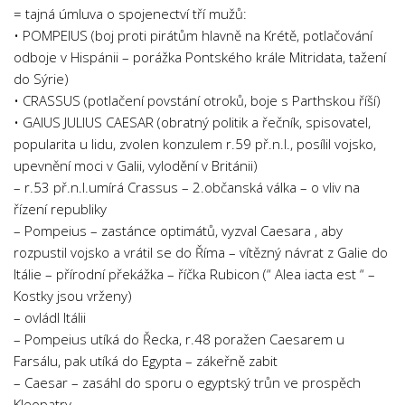
= tajná úmluva o spojenectví tří mužů:
• POMPEIUS (boj proti pirátům hlavně na Krétě, potlačování
odboje v Hispánii – porážka Pontského krále Mitridata, tažení
do Sýrie)
• CRASSUS (potlačení povstání otroků, boje s Parthskou říší)
• GAIUS JULIUS CAESAR (obratný politik a řečník, spisovatel,
popularita u lidu, zvolen konzulem r.59 př.n.l., posílil vojsko,
upevnění moci v Galii, vylodění v Británii)
– r.53 př.n.l.umírá Crassus – 2.občanská válka – o vliv na
řízení republiky
– Pompeius – zastánce optimátů, vyzval Caesara , aby
rozpustil vojsko a vrátil se do Říma – vítězný návrat z Galie do
Itálie – přírodní překážka – říčka Rubicon (“ Alea iacta est “ –
Kostky jsou vrženy)
– ovládl Itálii
– Pompeius utíká do Řecka, r.48 poražen Caesarem u
Farsálu, pak utíká do Egypta – zákeřně zabit
– Caesar – zasáhl do sporu o egyptský trůn ve prospěch
Kleopatry