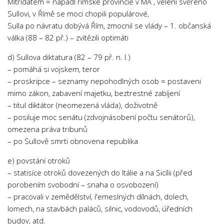
Mitridatem = napadl římské provincie v MA , velení svěřeno
Sullovi, v Římě se moci chopili populárové,
Sulla po návratu dobývá Řím, zmocnil se vlády – 1. občanská
válka (88 – 82 př.) – zvítězili optimáti
d) Sullova diktatura (82 – 79 př. n. l.)
– pomáhá si vojskem, teror
– proskripce – seznamy nepohodlných osob = postaveni
mimo zákon, zabavení majetku, beztrestné zabíjení
– titul diktátor (neomezená vláda), doživotně
– posiluje moc senátu (zdvojnásobení počtu senátorů),
omezena práva tribunů
– po Sullově smrti obnovena republika
e) povstání otroků
– statisíce otroků dovezených do Itálie a na Sicílii (před
porobením svobodní – snaha o osvobození)
– pracovali v zemědělství, řemeslných dílnách, dolech,
lomech, na stavbách paláců, silnic, vodovodů, úředních
budov, atd.