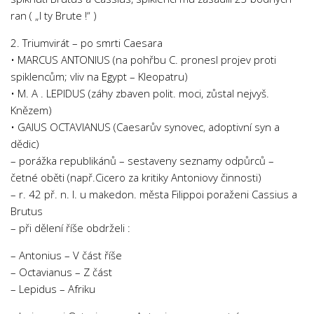
ran ( „I ty Brute !“ )
2. Triumvirát – po smrti Caesara
• MARCUS ANTONIUS (na pohřbu C. pronesl projev proti
spiklencům; vliv na Egypt – Kleopatru)
• M. A . LEPIDUS (záhy zbaven polit. moci, zůstal nejvyš.
Knězem)
• GAIUS OCTAVIANUS (Caesarův synovec, adoptivní syn a
dědic)
– porážka republikánů – sestaveny seznamy odpůrců –
četné oběti (např.Cicero za kritiky Antoniovy činnosti)
– r. 42 př. n. l. u makedon. města Filippoi poraženi Cassius a
Brutus
– při dělení říše obdrželi :
– Antonius – V část říše
– Octavianus – Z část
– Lepidus – Afriku