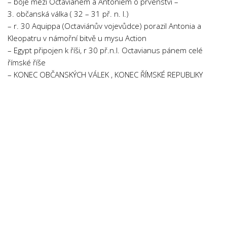
– boje mezi Octavianem a Antoniem o prvenství –
3. občanská válka ( 32 – 31 př. n. l.)
– r. 30 Aquippa (Octaviánův vojevůdce) porazil Antonia a
Kleopatru v námořní bitvě u mysu Action
– Egypt připojen k říši, r 30 př.n.l. Octavianus pánem celé
římské říše
– KONEC OBČANSKÝCH VÁLEK , KONEC ŘÍMSKÉ REPUBLIKY