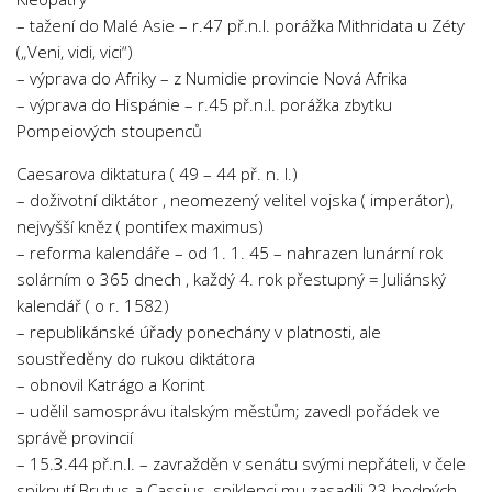
– tažení do Malé Asie – r.47 př.n.l. porážka Mithridata u Zéty
(„Veni, vidi, vici“)
– výprava do Afriky – z Numidie provincie Nová Afrika
– výprava do Hispánie – r.45 př.n.l. porážka zbytku
Pompeiových stoupenců
Caesarova diktatura ( 49 – 44 př. n. l.)
– doživotní diktátor , neomezený velitel vojska ( imperátor),
nejvyšší kněz ( pontifex maximus)
– reforma kalendáře – od 1. 1. 45 – nahrazen lunární rok
solárním o 365 dnech , každý 4. rok přestupný = Juliánský
kalendář ( o r. 1582)
– republikánské úřady ponechány v platnosti, ale
soustředěny do rukou diktátora
– obnovil Katrágo a Korint
– udělil samosprávu italským městům; zavedl pořádek ve
správě provincií
– 15.3.44 př.n.l. – zavražděn v senátu svými nepřáteli, v čele
spiknutí Brutus a Cassius, spiklenci mu zasadili 23 bodných