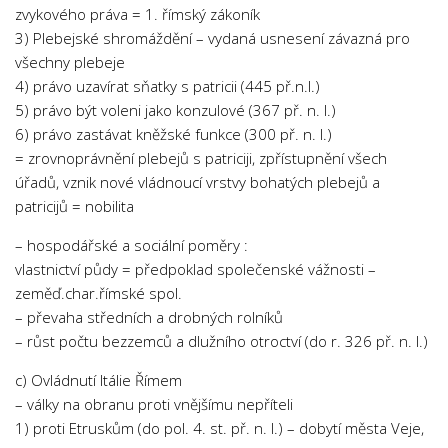
zvykového práva = 1. římský zákoník
3) Plebejské shromáždění – vydaná usnesení závazná pro
všechny plebeje
4) právo uzavírat sňatky s patricii (445 př.n.l.)
5) právo být voleni jako konzulové (367 př. n. l.)
6) právo zastávat kněžské funkce (300 př. n. l.)
= zrovnoprávnění plebejů s patriciji, zpřístupnění všech
úřadů, vznik nové vládnoucí vrstvy bohatých plebejů a
patricijů = nobilita
– hospodářské a sociální poměry :
vlastnictví půdy = předpoklad společenské vážnosti –
zeměď.char.římské spol.
– převaha středních a drobných rolníků
– růst počtu bezzemců a dlužního otroctví (do r. 326 př. n. l.)
c) Ovládnutí Itálie Římem
– války na obranu proti vnějšímu nepříteli
1) proti Etruskům (do pol. 4. st. př. n. l.) – dobytí města Veje,