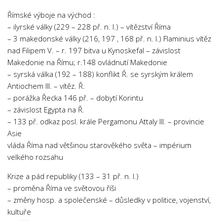
Římské výboje na východ :
– ilyrské války (229 – 228 př. n. l.) – vítězství Říma
– 3 makedonské války (216, 197 , 168 př. n. l.) Flaminius vítěz
nad Filipem V. – r. 197 bitva u Kynoskefal – závislost
Makedonie na Římu; r.148 ovládnutí Makedonie
– syrská válka (192 – 188) konflikt Ř. se syrským králem
Antiochem III. – vítěz. Ř.
– porážka Řecka 146 př. – dobytí Korintu
– závislost Egypta na Ř.
– 133 př. odkaz posl. krále Pergamonu Attaly III. – provincie
Asie
vláda Říma nad většinou starověkého světa – impérium
velkého rozsahu
Krize a pád republiky (133 – 31 př. n. l.)
– proměna Říma ve světovou říši
– změny hosp. a společenské – důsledky v politice, vojenství,
kultuře