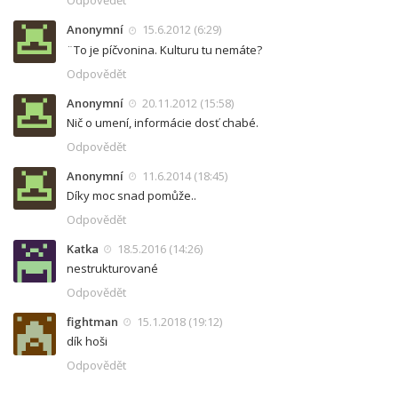
Odpovědět
Anonymní
15.6.2012 (6:29)
¨To je píčvonina. Kulturu tu nemáte?
Odpovědět
Anonymní
20.11.2012 (15:58)
Nič o umení, informácie dosť chabé.
Odpovědět
Anonymní
11.6.2014 (18:45)
Díky moc snad pomůže..
Odpovědět
Katka
18.5.2016 (14:26)
nestrukturované
Odpovědět
fightman
15.1.2018 (19:12)
dík hoši
Odpovědět