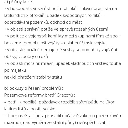
a) příčiny krize :
• v hospodářství: vzrůst počtu otroků = hlavní prac. síla na
latifundiích x otrokáři; úpadek svobodných rolníků =
odprodávání pozemků, odchod do měst
• v oblasti správní: potíže ve správě rozsáhlých území
• v politice a vojenství: konflikty mezi skupinami římské spol.;
bezzemci nemohli být vojáky – oslabení římsk. vojska
• v oblasti sociální: nemajetné vrstvy se domáhaly zajištění
obživy; vzpoury otroků
• v oblasti morální: mravní úpadek vládnoucích vrstev; touha
po majetku
neklid, ohrožení stability státu
b) pokusy o řešení problémů :
Pozemkové reformy bratří Gracchů :
– patřili k nobilitě; požadavek rozdělit státní půdu na úkor
latifundistů a posílit vojsko
– Tiberius Gracchus: prosadil dočasně zákon o pozemkovém
maximu (max. výměra ze státní půdy) neúspěch , zabit