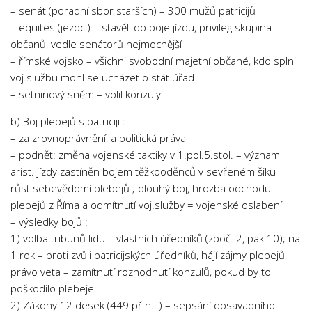
– senát (poradní sbor starších) – 300 mužů patricijů
– equites (jezdci) – stavěli do boje jízdu, privileg.skupina
občanů, vedle senátorů nejmocnější
– římské vojsko – všichni svobodní majetní občané, kdo splnil
voj.službu mohl se ucházet o stát.úřad
– setninový sněm – volil konzuly
b) Boj plebejů s patriciji :
– za zrovnoprávnění, a politická práva
– podnět: změna vojenské taktiky v 1.pol.5.stol. – význam
arist. jízdy zastíněn bojem těžkooděnců v sevřeném šiku –
růst sebevědomí plebejů ; dlouhý boj, hrozba odchodu
plebejů z Říma a odmítnutí voj.služby = vojenské oslabení
– výsledky bojů :
1) volba tribunů lidu – vlastních úředníků (zpoč. 2, pak 10); na
1 rok – proti zvůli patricijských úředníků, hájí zájmy plebejů,
právo veta – zamítnutí rozhodnutí konzulů, pokud by to
poškodilo plebeje
2) Zákony 12 desek (449 př.n.l.) – sepsání dosavadního