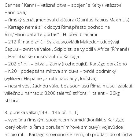
Cannae ( Kann) – vítězná bitva – spojení s Kelty ( vítězství
Hannibala)
– římský senát jmenoval diktátora (Quintus Fabius Maximus)
– Kartágo nemá sil k dobytí Říma,přesto pochod na
Řím,“Hannibal arte portas“ =H. před branami
– 212 Římané zničili Syrakusy,ovládli Makedonii,dobývají
Capuu – zvrat ve válce , Scipio st. se vylodil v Africe (Římané)
– Hannibal se musí vrátit do Kartága
– 202 př.n.l. – bitva u Zamy (rozhodující); Kartágo poraženo
– r.201 podepsána mírová smlouva – tvrdé podmínky
(vyklizení Hispánie , ztráta nadvlády , loďstva)
– nesmí vést žádnou válku bez souhlasu Říma; museli zaplatit
válečnou náhradu: 3200 talentů stříbra, 1 talent = 26kg
stříbra
3. punská válka (149 – 146 př. n . l.)
– vyvolána římským spojencem Numidií (konflikt s Kartágo,
který obvinilo Řím z porušení mírové smlouvy), vojevůdce
Scipio ml. – Kartágo srovnáno se zemí, ob.prodáni do otroctví