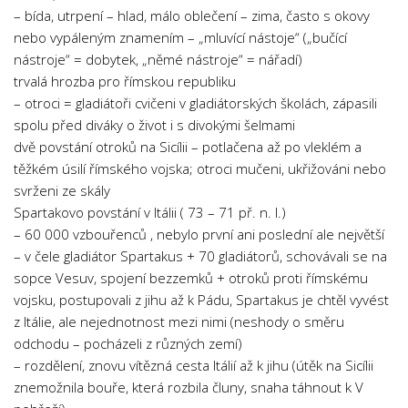
– bída, utrpení – hlad, málo oblečení – zima, často s okovy
nebo vypáleným znamením – „mluvící nástoje“ („bučící
nástroje“ = dobytek, „němé nástroje“ = nářadí)
trvalá hrozba pro římskou republiku
– otroci = gladiátoři cvičeni v gladiátorských školách, zápasili
spolu před diváky o život i s divokými šelmami
dvě povstání otroků na Sicílii – potlačena až po vleklém a
těžkém úsilí římského vojska; otroci mučeni, ukřižováni nebo
svrženi ze skály
Spartakovo povstání v Itálii ( 73 – 71 př. n. l.)
– 60 000 vzbouřenců , nebylo první ani poslední ale největší
– v čele gladiátor Spartakus + 70 gladiátorů, schovávali se na
sopce Vesuv, spojení bezzemků + otroků proti římskému
vojsku, postupovali z jihu až k Pádu, Spartakus je chtěl vyvést
z Itálie, ale nejednotnost mezi nimi (neshody o směru
odchodu – pocházeli z různých zemí)
– rozdělení, znovu vítězná cesta Itálií až k jihu (útěk na Sicílii
znemožnila bouře, která rozbila čluny, snaha táhnout k V