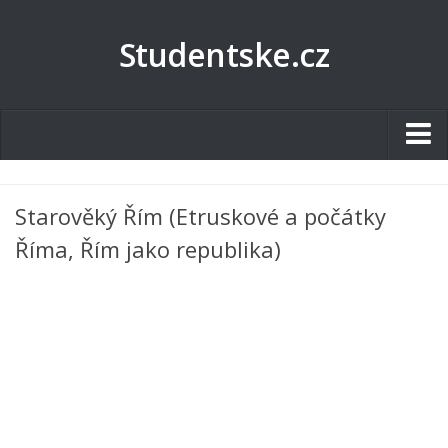
Studentske.cz
Studentské.cz
Starověký Řím (Etruskové a počátky
Tematické okruhy
Říma, Řím jako republika)
Angličtina
Art
Biologie
Catering a Gastronomie
Český jazyk
Cestovní ruch