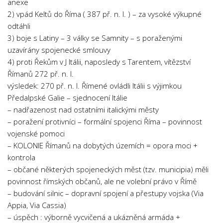
anexe
2) vpád Keltů do Říma ( 387 př. n. l. ) – za vysoké výkupné
odtáhli
3) boje s Latiny – 3 války se Samnity – s poraženými
uzavírány spojenecké smlouvy
4) proti Řekům v J Itálii, naposledy s Tarentem, vítězství
Římanů 272 př. n. l.
výsledek: 270 př. n. l. Římené ovládli Itálii s výjimkou
Předalpské Galie – sjednocení Itálie
– nadřazenost nad ostatními italickými městy
– poražení protivníci – formální spojenci Říma – povinnost
vojenské pomoci
– KOLONIE Římanů na dobytých územích = opora moci +
kontrola
– občané některých spojeneckých měst (tzv. municipia) měli
povinnost římských občanů, ale ne volební právo v Římě
– budování silnic – dopravní spojení a přestupy vojska (Via
Appia, Via Cassia)
– úspěch : výborně vycvičená a ukázněná armáda +