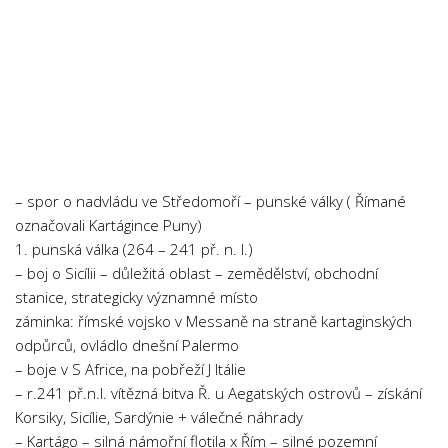
– spor o nadvládu ve Středomoří – punské války ( Římané
označovali Kartágince Puny)
1. punská válka (264 – 241 př. n. l.)
– boj o Sicílii – důležitá oblast – zemědělství, obchodní
stanice, strategicky významné místo
záminka: římské vojsko v Messaně na straně kartaginských
odpůrců, ovládlo dnešní Palermo
– boje v S Africe, na pobřeží J Itálie
– r.241 př.n.l. vítězná bitva Ř. u Aegatských ostrovů – získání
Korsiky, Sicílie, Sardýnie + válečné náhrady
– Kartágo – silná námořní flotila x Řím – silné pozemní