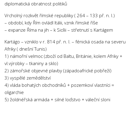
diplomatická obratnost politiků
Vrcholný rozkvět římské republiky ( 264 – 133 př. n. l.)
– období, kdy Řím ovládl Itálii, vznik římské říše
– expanze Říma na jih – k Sicílii – střetnutí s Kartágem
Kartágo – vzniklo v r. 814 př. n. l. – fénická osada na severu
Afriky ( dnešní Tunis)
1) námořní velmoc (zboží od Baltu, Británie, kolem Afriky +
vl.výrobky – tkaniny a sklo)
2) zámořské objevné plavby (západoafrické pobřeží)
3) vyspělé zemědělství
4) vláda bohatých obchodníků + pozemkoví vlastníci =
oligarchie
5) žoldnéřská armáda + silné loďstvo + váleční sloni