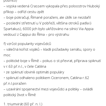
pobřeží)
– vojska vedená Crassem vykopala přes poloostrov hluboký
příkop – odřízl cestu zpět
– boje pokračují, Římané poraženi, ale útěk se nezdařil
– poslední střetnutí u V pobřeží, většina otroků padla (i
Spartakus), 6000 jich bylo ukřižováno na silnici Via Appia
vedoucí z Cappui do Říma – pro výstrahu
f) vzrůst popularity vojevůdců
– válečná kořist vojáků – kladli požadavky senátu, spory o
moc
– politické boje v Římě – pokus o st.převrat, příprava spiknutí
v r.63 př.n.l., v čele Catilina
• ze spiknutí obvinili optimáti populáry
• spiknutí odhaleno politikem Ciceronem, Catilina r.62
př.n.l.poražen
– uzavírání spojenectví mezi vojevůdci a politiky – ovládli
politický život v Římě
1. triumvirát (60 př. n. l.)