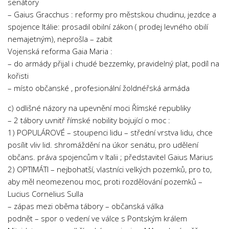
senátory
– Gaius Gracchus : reformy pro městskou chudinu, jezdce a
spojence Itálie: prosadil obilní zákon ( prodej levného obilí
nemajetným), neprošla – zabit
Vojenská reforma Gaia Maria :
– do armády přijal i chudé bezzemky, pravidelný plat, podíl na
kořisti
– místo občanské , profesionální žoldnéřská armáda
c) odlišné názory na upevnění moci Římské republiky
– 2 tábory uvnitř římské nobility bojující o moc :
1) POPULÁROVÉ – stoupenci lidu – střední vrstva lidu, chce
posílit vliv lid. shromáždění na úkor senátu, pro udělení
občans. práva spojencům v Italii ; představitel Gaius Marius
2) OPTIMÁTI – nejbohatší, vlastníci velkých pozemků, pro to,
aby měl neomezenou moc, proti rozdělování pozemků –
Lucius Cornelius Sulla
– zápas mezi oběma tábory – občanská válka
podnět – spor o vedení ve válce s Pontským králem