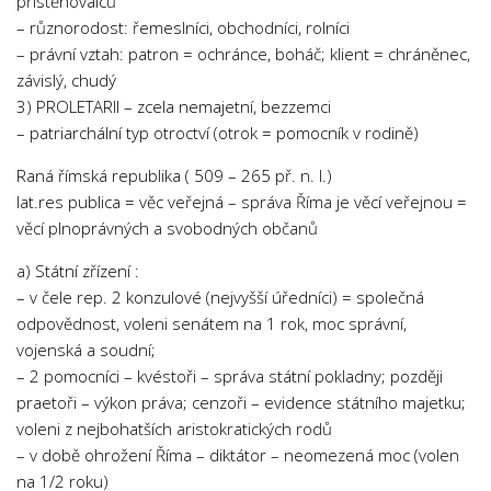
přistěhovalců
– různorodost: řemeslníci, obchodníci, rolníci
– právní vztah: patron = ochránce, boháč; klient = chráněnec,
závislý, chudý
3) PROLETARII – zcela nemajetní, bezzemci
– patriarchální typ otroctví (otrok = pomocník v rodině)
Raná římská republika ( 509 – 265 př. n. l.)
lat.res publica = věc veřejná – správa Říma je věcí veřejnou =
věcí plnoprávných a svobodných občanů
a) Státní zřízení :
– v čele rep. 2 konzulové (nejvyšší úředníci) = společná
odpovědnost, voleni senátem na 1 rok, moc správní,
vojenská a soudní;
– 2 pomocníci – kvéstoři – správa státní pokladny; později
praetoři – výkon práva; cenzoři – evidence státního majetku;
voleni z nejbohatších aristokratických rodů
– v době ohrožení Říma – diktátor – neomezená moc (volen
na 1/2 roku)