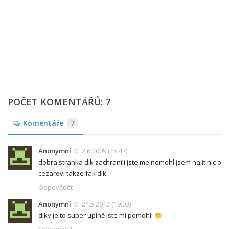
POČET KOMENTÁŘŮ: 7
Komentáře
7
Anonymní
2.6.2009 (15:47)
dobra stranka dik zachranili jste me nemohl jsem najit nic o
cezarovi takze fak dik
Odpovědět
Anonymní
24.5.2012 (19:03)
díky je to super uplně jste mi pomohli