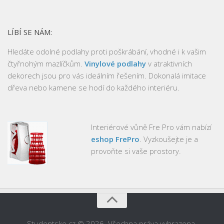
LÍBÍ SE NÁM:
Hledáte odolné podlahy proti poškrábání, vhodné i k vašim
čtyřnohým mazlíčkům.
Vinylové podlahy
v atraktivních
dekorech jsou pro vás ideálním řešením. Dokonalá imitace
dřeva nebo kamene se hodí do každého interiéru.
Interiérové vůně Fre Pro vám nabízí
eshop FrePro
. Vyzkoušejte je a
provoňte si vaše prostory.
Studentske.cz © 2026. Všechna práva vyhrazena.