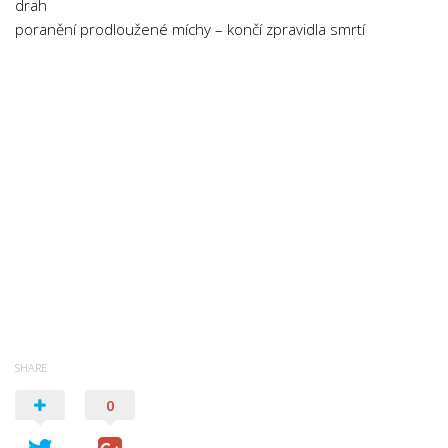
drah
poranění prodloužené míchy – končí zpravidla smrtí
SHARE
0