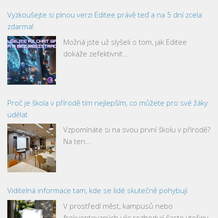
Vyzkoušejte si plnou verzi Editee právě teď a na 5 dní zcela
zdarma!
Možná jste už slyšeli o tom, jak Editee
dokáže zefektivnit…
Proč je škola v přírodě tím nejlepším, co můžete pro své žáky
udělat
Vzpomínáte si na svou první školu v přírodě?
Na ten…
Viditelná informace tam, kde se lidé skutečně pohybují
V prostředí měst, kampusů nebo
frekventovaných ulic rozhodují často vteřiny.