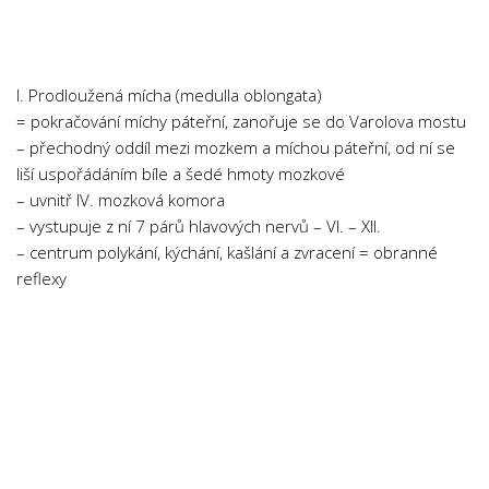
Chemie
Dějepis
Doprava a Logistika
I. Prodloužená mícha (medulla oblongata)
Ekologie
= pokračování míchy páteřní, zanořuje se do Varolova mostu
– přechodný oddíl mezi mozkem a míchou páteřní, od ní se
Ekonomie
liší uspořádáním bíle a šedé hmoty mozkové
Fyzika
– uvnitř IV. mozková komora
Informatika
– vystupuje z ní 7 párů hlavových nervů – VI. – XII.
– centrum polykání, kýchání, kašlání a zvracení = obranné
Jazyky
reflexy
Management
Marketing
Němčina
Občanská nauka
Pedagogika
Právo