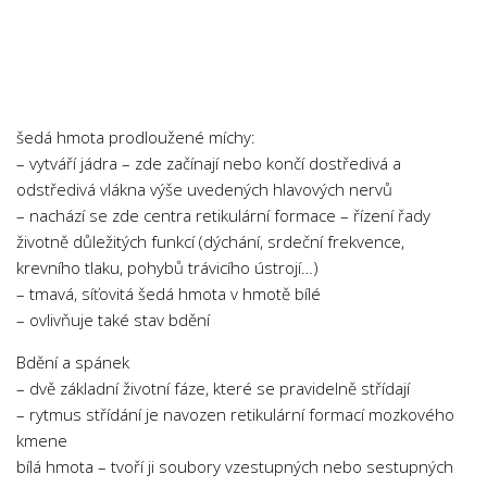
Psychologie a Sociologie
Společenské vědy
Technika
Účetnictví
šedá hmota prodloužené míchy:
Zdravotnictví
– vytváří jádra – zde začínají nebo končí dostředivá a
odstředivá vlákna výše uvedených hlavových nervů
Zeměpis
– nachází se zde centra retikulární formace – řízení řady
Novinky
životně důležitých funkcí (dýchání, srdeční frekvence,
krevního tlaku, pohybů trávicího ústrojí…)
– tmavá, síťovitá šedá hmota v hmotě bílé
– ovlivňuje také stav bdění
Bdění a spánek
– dvě základní životní fáze, které se pravidelně střídají
– rytmus střídání je navozen retikulární formací mozkového
kmene
bílá hmota – tvoří ji soubory vzestupných nebo sestupných