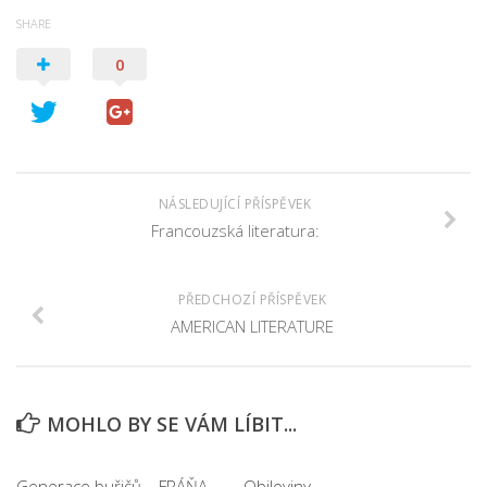
SHARE
0
NÁSLEDUJÍCÍ PŘÍSPĚVEK
Francouzská literatura:
PŘEDCHOZÍ PŘÍSPĚVEK
AMERICAN LITERATURE
MOHLO BY SE VÁM LÍBIT...
Generace buřičů – FRÁŇA
Obiloviny