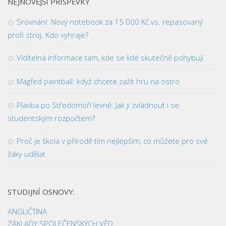
NEJNOVĚJŠÍ PŘÍSPĚVKY
Srovnání: Nový notebook za 15 000 Kč vs. repasovaný
profi stroj. Kdo vyhraje?
Viditelná informace tam, kde se lidé skutečně pohybují
Magfed paintball: když chcete zažít hru na ostro
Plavba po Středomoří levně: Jak ji zvládnout i se
studentským rozpočtem?
Proč je škola v přírodě tím nejlepším, co můžete pro své
žáky udělat
STUDIJNÍ OSNOVY:
ANGLIČTINA
ZÁKLADY SPOLEČENSKÝCH VĚD