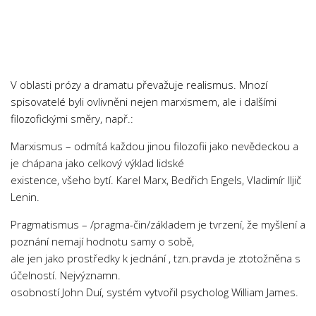
Chemie
Dějepis
Doprava a Logistika
Ekologie
V oblasti prózy a dramatu převažuje realismus. Mnozí
Ekonomie
spisovatelé byli ovlivněni nejen marxismem, ale i dalšími
filozofickými směry, např.:
Fyzika
Informatika
Marxismus – odmítá každou jinou filozofii jako nevědeckou a
je chápana jako celkový výklad lidské
Jazyky
existence, všeho bytí. Karel Marx, Bedřich Engels, Vladimír Iljič
Management
Lenin.
Marketing
Pragmatismus – /pragma-čin/základem je tvrzení, že myšlení a
Němčina
poznání nemají hodnotu samy o sobě,
ale jen jako prostředky k jednání , tzn.pravda je ztotožněna s
Občanská nauka
účelností. Nejvýznamn.
Pedagogika
osobností John Duí, systém vytvořil psycholog William James.
Právo