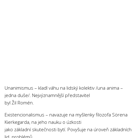
Psychologie a Sociologie
Společenské vědy
Technika
Účetnictví
Zdravotnictví
Zeměpis
Novinky
Unanimismus – kladl váhu na lidský kolektiv /una anima –
jedna duše/. Nejvýznamnější představitel
byl Žil Romén.
Existencionalismus – navazuje na myšlenky filozofa Sörena
Kierkegarda, na jeho nauku o úzkosti
jako základní skutečnosti bytí. Povyšuje na úroveň základních
lid. problémů