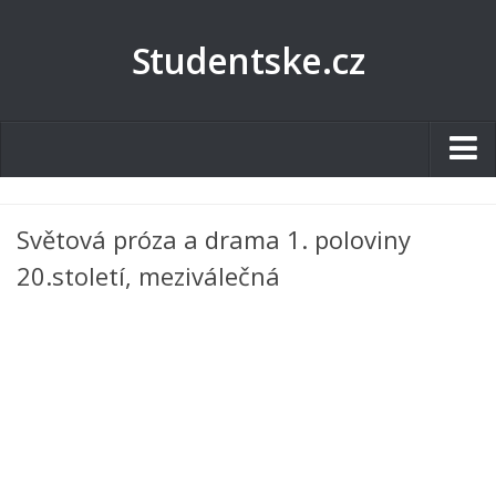
Studentske.cz
Studentské.cz
Světová próza a drama 1. poloviny
Tematické okruhy
20.století, meziválečná
Angličtina
Art
Biologie
Catering a Gastronomie
Český jazyk
Cestovní ruch