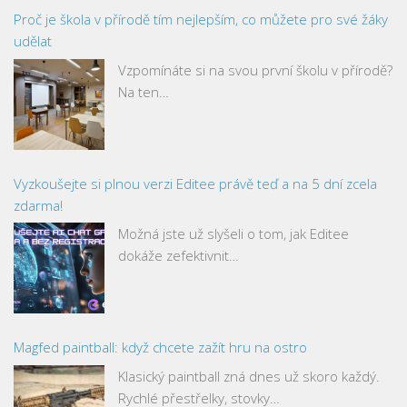
Proč je škola v přírodě tím nejlepším, co můžete pro své žáky
udělat
Vzpomínáte si na svou první školu v přírodě?
Na ten…
Vyzkoušejte si plnou verzi Editee právě teď a na 5 dní zcela
zdarma!
Možná jste už slyšeli o tom, jak Editee
dokáže zefektivnit…
Magfed paintball: když chcete zažít hru na ostro
Klasický paintball zná dnes už skoro každý.
Rychlé přestřelky, stovky…