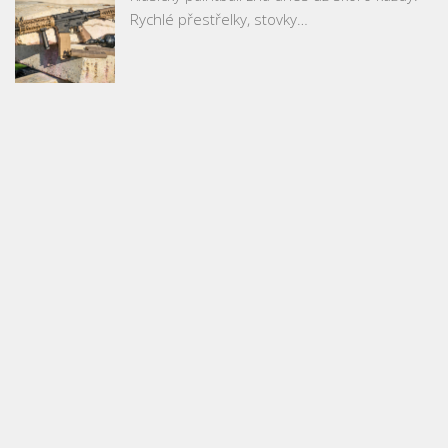
Rychlé přestřelky, stovky…