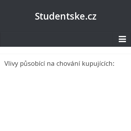
Studentske.cz
Studentské.cz
Vlivy působící na chování kupujících:
Tematické okruhy
Angličtina
Art
Biologie
Catering a Gastronomie
Český jazyk
Cestovní ruch