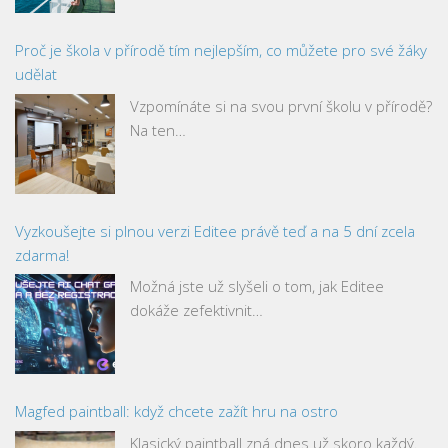
Proč je škola v přírodě tím nejlepším, co můžete pro své žáky
udělat
Vzpomínáte si na svou první školu v přírodě?
Na ten…
Vyzkoušejte si plnou verzi Editee právě teď a na 5 dní zcela
zdarma!
Možná jste už slyšeli o tom, jak Editee
dokáže zefektivnit…
Magfed paintball: když chcete zažít hru na ostro
Klasický paintball zná dnes už skoro každý.