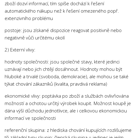
zboží dozví informací, tím spíše dochází k řešení
Psychologie a Sociologie
automatického nákupu než k řešení omezeného popř.
Společenské vědy
extenzivního problému
Technika
postoje: jsou získané dispozice reagovat positivně nebo
Účetnictví
negativně vůči určitému okolí
Zdravotnictví
2) Externí vlivy:
Zeměpis
hodnoty společnosti: jsou společné stavy, které jedinci
Novinky
uznávají nebo jich chtějí dosáhnout. Hodnoty mohou být
hluboké a trvalé (svoboda, demokracie), ale mohou se také
týkat chování zákazníků (kvalita, pravdivá reklama)
ekonomické vlivy: poptávka po zboží a službách ovlivňována
možností a ochotou určitý výrobek koupit. Možnost koupě je
dána výší důchodu jednotlivce, ale i celkovou ekonomickou
informací ve společnosti
referenční skupina: z hlediska chování kupujících rozlišujeme
tři základní typy skupin: členská skupina = jedinec je jejím