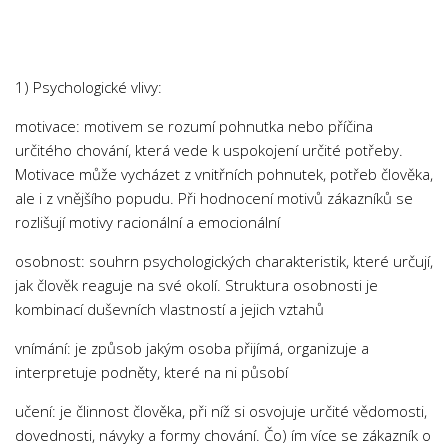
Chemie
Dějepis
Doprava a Logistika
1) Psychologické vlivy:
Ekologie
motivace: motivem se rozumí pohnutka nebo příčina
Ekonomie
určitého chování, která vede k uspokojení určité potřeby.
Fyzika
Motivace může vycházet z vnitřních pohnutek, potřeb člověka,
ale i z vnějšího popudu. Při hodnocení motivů zákazníků se
Informatika
rozlišují motivy racionální a emocionální
Jazyky
osobnost: souhrn psychologických charakteristik, které určují,
Management
jak člověk reaguje na své okolí. Struktura osobnosti je
Marketing
kombinací duševních vlastností a jejich vztahů
Němčina
vnímání: je způsob jakým osoba přijímá, organizuje a
Občanská nauka
interpretuje podněty, které na ni působí
Pedagogika
učení: je člinnost člověka, při níž si osvojuje určité vědomosti,
Právo
dovednosti, návyky a formy chování. Čo) ím více se zákazník o