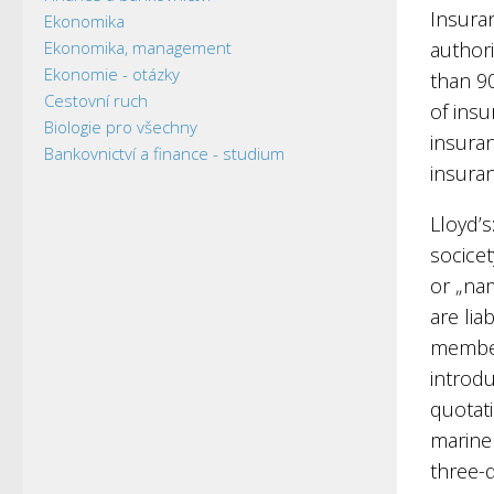
Insura
Ekonomika
Ekonomika, management
author
Ekonomie - otázky
than 9
Cestovní ruch
of insu
Biologie pro všechny
insuran
Bankovnictví a finance - studium
insura
Lloyd’s
socice
or „nam
are lia
member
introdu
quotati
marine
three-q