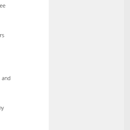
ree
rs
, and
ny