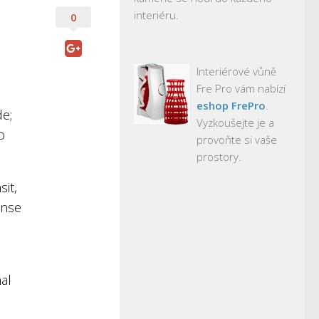
interiéru.
0
Interiérové vůně
Fre Pro vám nabízí
eshop FrePro
.
de;
Vyzkoušejte je a
o
provoňte si vaše
prostory.
it,
ense
al