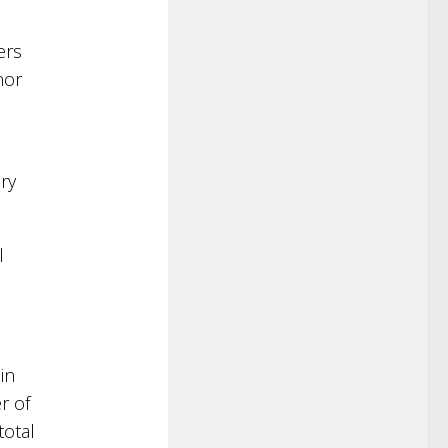
ers
nor
ry
l
in
r of
total