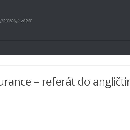
 potřebuje vědět
urance – referát do angličti