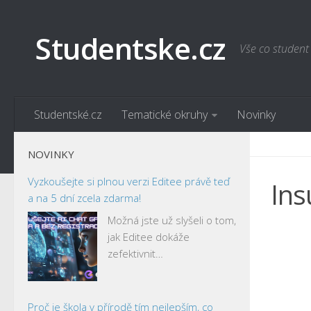
Studentske.cz
Vše co student
Studentské.cz
Tematické okruhy
Novinky
NOVINKY
Vyzkoušejte si plnou verzi Editee právě teď
Ins
a na 5 dní zcela zdarma!
Možná jste už slyšeli o tom,
jak Editee dokáže
zefektivnit…
Proč je škola v přírodě tím nejlepším, co