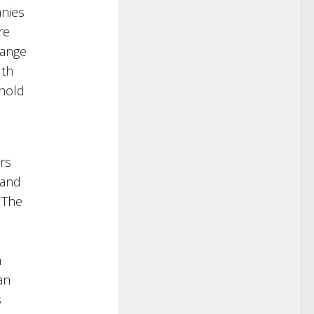
nies
re
range
lth
ehold
rs
 and
. The
h
an
s