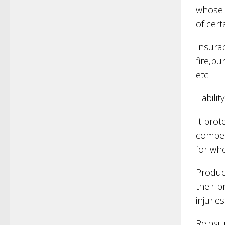
whose s
of certa
Insurab
fire,bu
etc.
Liabili
It prot
compen
for wh
Product
their 
injurie
Reinsur