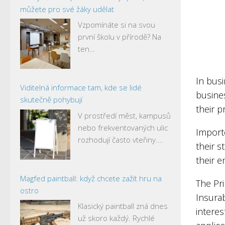
můžete pro své žáky udělat
Vzpomínáte si na svou
první školu v přírodě? Na
ten…
In busi
Viditelná informace tam, kde se lidé
busine
skutečně pohybují
their p
V prostředí měst, kampusů
nebo frekventovaných ulic
Importe
rozhodují často vteřiny.…
their 
their e
Magfed paintball: když chcete zažít hru na
The Pri
ostro
Insurab
Klasický paintball zná dnes
interes
už skoro každý. Rychlé