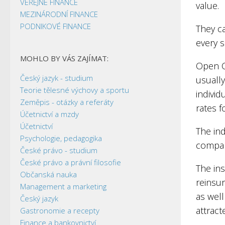
VEŘEJNÉ FINANCE
value.
MEZINÁRODNÍ FINANCE
PODNIKOVÉ FINANCE
They ca
every s
MOHLO BY VÁS ZAJÍMAT:
Open Co
Český jazyk - studium
usually
Teorie tělesné výchovy a sportu
individ
Zeměpis - otázky a referáty
rates f
Účetnictví a mzdy
Účetnictví
The in
Psychologie, pedagogika
compan
České právo - studium
České právo a právní filosofie
The in
Občanská nauka
reinsu
Management a marketing
as well
Český jazyk
attrac
Gastronomie a recepty
Finance a bankovnictví