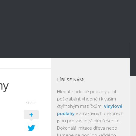
LÍBÍ SE NÁM:
ny
Hledáte odolné podlahy proti
poškrábání, vhodné i k vašim
SHARE
čtyřnohým mazlíčkům.
Vinylové
podlahy
v atraktivních dekorech
jsou pro vás ideálním řešením.
Dokonalá imitace dřeva nebo
kamene se hodí do každého