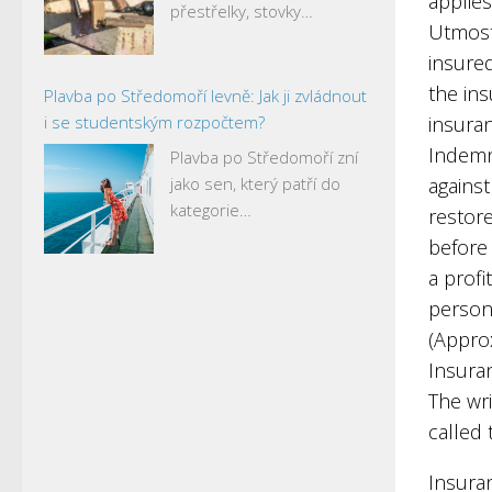
applies
přestřelky, stovky…
Utmost
insure
the ins
Plavba po Středomoří levně: Jak ji zvládnout
i se studentským rozpočtem?
insura
Indemni
Plavba po Středomoří zní
jako sen, který patří do
against
kategorie…
restore
before
a profi
persona
(Appro
Insura
The wri
called 
Insura