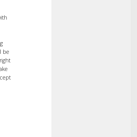
ith
ng
l be
right
make
xcept