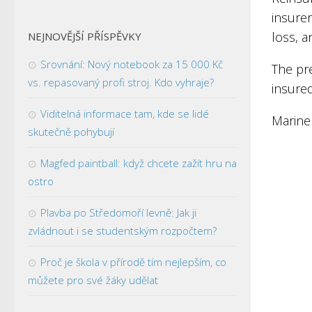
insurer
loss, a
NEJNOVĚJŠÍ PŘÍSPĚVKY
Srovnání: Nový notebook za 15 000 Kč
The pr
vs. repasovaný profi stroj. Kdo vyhraje?
insured
Viditelná informace tam, kde se lidé
Marine
skutečně pohybují
Magfed paintball: když chcete zažít hru na
ostro
Plavba po Středomoří levně: Jak ji
zvládnout i se studentským rozpočtem?
Proč je škola v přírodě tím nejlepším, co
můžete pro své žáky udělat