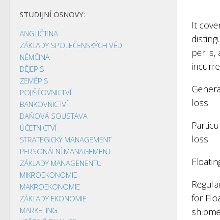
STUDIJNÍ OSNOVY:
It cove
ANGLIČTINA
disting
ZÁKLADY SPOLEČENSKÝCH VĚD
perils,
NĚMČINA
incurre
DĚJEPIS
ZEMĚPIS
Genera
POJIŠŤOVNICTVÍ
loss.
BANKOVNICTVÍ
DAŇOVÁ SOUSTAVA
Particu
ÚČETNICTVÍ
loss.
STRATEGICKÝ MANAGEMENT
PERSONÁLNÍ MANAGEMENT
Floati
ZÁKLADY MANAGENENTU
MIKROEKONOMIE
Regula
MAKROEKONOMIE
for Flo
ZÁKLADY EKONOMIE
MARKETING
shipmen