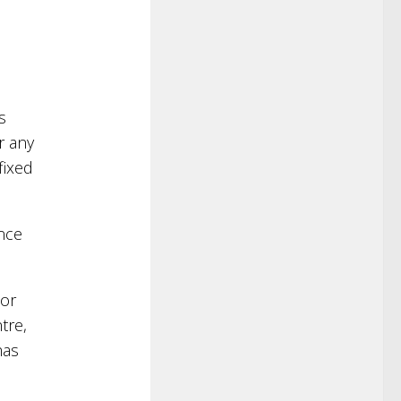
s
r any
fixed
ance
jor
tre,
has