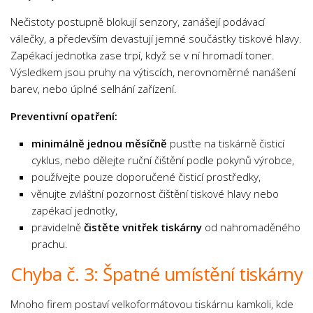
Nečistoty postupně blokují senzory, zanášejí podávací
válečky, a především devastují jemné součástky tiskové hlavy.
Zapékací jednotka zase trpí, když se v ní hromadí toner.
Výsledkem jsou pruhy na výtiscích, nerovnoměrné nanášení
barev, nebo úplné selhání zařízení.
Preventivní opatření:
minimálně jednou měsíčně
pusťte na tiskárně čisticí
cyklus, nebo dělejte ruční čištění podle pokynů výrobce,
používejte pouze doporučené čisticí prostředky,
věnujte zvláštní pozornost čištění tiskové hlavy nebo
zapékací jednotky,
pravidelně
čistěte vnitřek tiskárny
od nahromaděného
prachu.
Chyba č. 3: Špatné umístění tiskárny
Mnoho firem postaví velkoformátovou tiskárnu kamkoli, kde