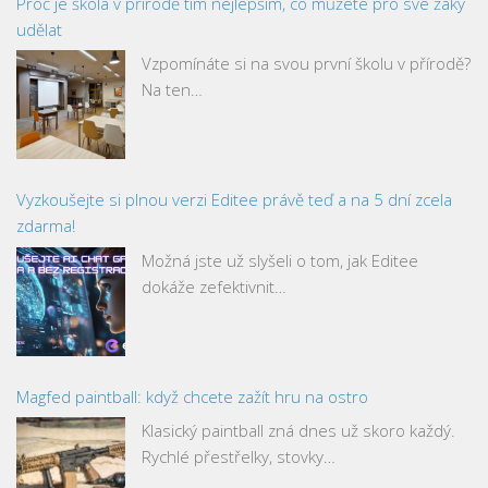
Proč je škola v přírodě tím nejlepším, co můžete pro své žáky
udělat
Vzpomínáte si na svou první školu v přírodě?
Na ten…
Vyzkoušejte si plnou verzi Editee právě teď a na 5 dní zcela
zdarma!
Možná jste už slyšeli o tom, jak Editee
dokáže zefektivnit…
Magfed paintball: když chcete zažít hru na ostro
Klasický paintball zná dnes už skoro každý.
Rychlé přestřelky, stovky…