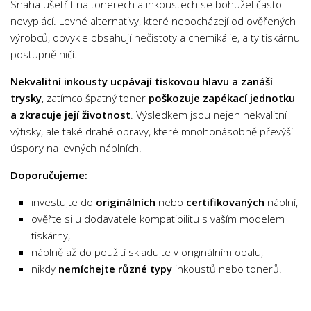
Snaha ušetřit na tonerech a inkoustech se bohužel často
nevyplácí. Levné alternativy, které nepocházejí od ověřených
výrobců, obvykle obsahují nečistoty a chemikálie, a ty tiskárnu
postupně ničí.
Nekvalitní inkousty ucpávají tiskovou hlavu a zanáší
trysky
, zatímco špatný toner
poškozuje zapékací jednotku
a zkracuje její životnost
. Výsledkem jsou nejen nekvalitní
výtisky, ale také drahé opravy, které mnohonásobně převýší
úspory na levných náplních.
Doporučujeme:
investujte do
originálních
nebo
certifikovaných
náplní,
ověřte si u dodavatele kompatibilitu s vaším modelem
tiskárny,
náplně až do použití skladujte v originálním obalu,
nikdy
nemíchejte různé typy
inkoustů nebo tonerů.