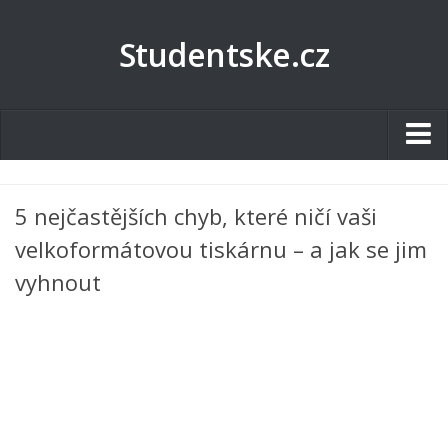
Studentske.cz
Studentské.cz
5 nejčastějších chyb, které ničí vaši
Tematické okruhy
velkoformátovou tiskárnu – a jak se jim
Angličtina
vyhnout
Art
Biologie
Catering a Gastronomie
Český jazyk
Cestovní ruch