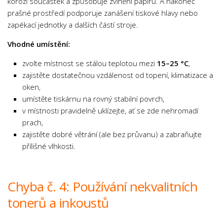
korozi součástek a způsobuje zvlnění papíru. A nakonec
prašné prostředí podporuje zanášení tiskové hlavy nebo
zapékací jednotky a dalších částí stroje.
Vhodné umístění:
zvolte místnost se stálou teplotou mezi
15–25 °C
,
zajistěte dostatečnou vzdálenost od topení, klimatizace a
oken,
umístěte tiskárnu na rovný stabilní povrch,
v místnosti pravidelně uklízejte, ať se zde nehromadí
prach,
zajistěte dobré větrání (ale bez průvanu) a zabraňujte
přílišné vlhkosti.
Chyba č. 4: Používání nekvalitních
tonerů a inkoustů