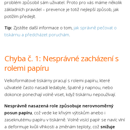
problém způsobil sám uživatel. Proto pro vás máme několik
Psychologie a Sociologie
základních pravidel – prevence je totiž nejlepší způsob, jak
Společenské vědy
potížím předejít.
Technika
Tip:
Zjistěte další informace o tom,
jak správně pečovat o
Účetnictví
tiskárnu a předcházet poruchám
.
Zdravotnictví
Zeměpis
Chyba č. 1: Nesprávné zacházení s
Novinky
rolemi papíru
Velkoformátové tiskárny pracují s rolemi papíru, které
uživatelé často nasadí ledabyle, špatně ji napnou, nebo
dokonce ponechají volně viset, když tiskárnu nepoužívají.
Nesprávně nasazená role způsobuje nerovnoměrný
posun papíru
, což vede ke křivým výtiskům anebo i
zaseknutému papíru v tiskárně. Volně visící papír se navíc vlní
a deformuje kvůli vlhkosti a změnám teploty, což
snižuje