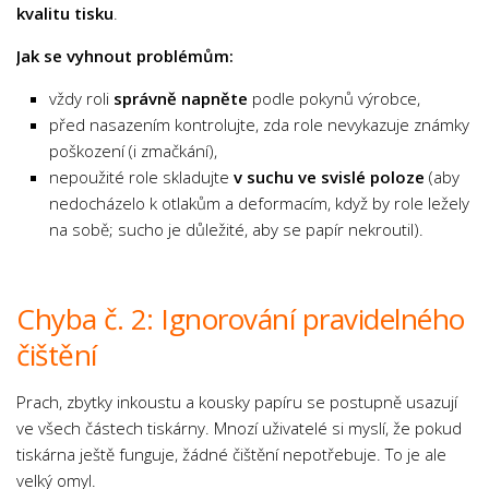
kvalitu tisku
.
Jak se vyhnout problémům:
vždy roli
správně napněte
podle pokynů výrobce,
před nasazením kontrolujte, zda role nevykazuje známky
poškození (i zmačkání),
nepoužité role skladujte
v suchu ve svislé poloze
(aby
nedocházelo k otlakům a deformacím, když by role ležely
na sobě; sucho je důležité, aby se papír nekroutil).
Chyba č. 2: Ignorování pravidelného
čištění
Prach, zbytky inkoustu a kousky papíru se postupně usazují
ve všech částech tiskárny. Mnozí uživatelé si myslí, že pokud
tiskárna ještě funguje, žádné čištění nepotřebuje. To je ale
velký omyl.