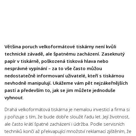
Chemie
Dějepis
Doprava a Logistika
Ekologie
Ekonomie
Většina poruch velkoformátové tiskárny není kvůli
Fyzika
technické závadě, ale špatnému zacházení. Zaseknutý
papír v tiskárně, poškozená tisková hlava nebo
Informatika
nesprávné vypínání – za to vše často můžou
Jazyky
nedostatečně informovaní uživatelé, kteří s tiskárnou
Management
nevhodně manipulují. Ukážeme vám pět nejzákeřnějších
pastí a především to, jak se jim můžete jednoduše
Marketing
vyhnout
.
Němčina
Drahá velkoformátová tiskárna je nemalou investicí a firma si
Občanská nauka
ji pořizuje s tím, že bude dobře sloužit řadu let. Její životnost,
Pedagogika
ale často krátí špatné zacházení i údržba. Podle servisních
techniků končí až překvapující množství reklamací zjištěním, že
Právo