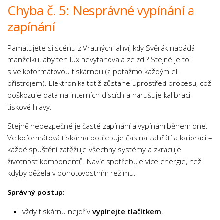
Chyba č. 5: Nesprávné vypínání a
zapínání
Pamatujete si scénu z Vratných lahví, kdy Svěrák nabádá
manželku, aby ten lux nevytahovala ze zdi? Stejné je to i
s velkoformátovou tiskárnou (a potažmo každým el.
přístrojem). Elektronika totiž zůstane uprostřed procesu, což
poškozuje data na interních discích a narušuje kalibraci
tiskové hlavy.
Stejně nebezpečné je časté zapínání a vypínání během dne.
Velkoformátová tiskárna potřebuje čas na zahřátí a kalibraci –
každé spuštění zatěžuje všechny systémy a zkracuje
životnost komponentů. Navíc spotřebuje více energie, než
kdyby běžela v pohotovostním režimu.
Správný postup:
vždy tiskárnu nejdřív
vypínejte tlačítkem
,