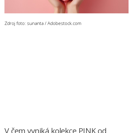
Psychologie a Sociologie
Společenské vědy
Zdroj foto: sunanta / Adobestock.com
Technika
Účetnictví
Zdravotnictví
Zeměpis
Novinky
V čem vyniká kolekce PINK od