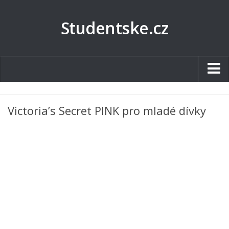
Studentske.cz
Studentské.cz
Victoria’s Secret PINK pro mladé dívky
Tematické okruhy
Angličtina
Art
Biologie
Catering a Gastronomie
Český jazyk
Cestovní ruch