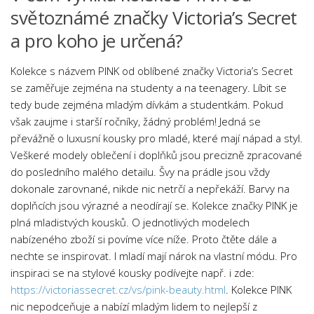
světoznámé značky Victoria’s Secret
a pro koho je určená?
Kolekce s názvem PINK od oblíbené značky Victoria’s Secret
se zaměřuje zejména na studenty a na teenagery. Líbit se
tedy bude zejména mladým dívkám a studentkám. Pokud
však zaujme i starší ročníky, žádný problém! Jedná se
převážně o luxusní kousky pro mladé, které mají nápad a styl.
Veškeré modely oblečení i doplňků jsou precizně zpracované
do posledního malého detailu. Švy na prádle jsou vždy
dokonale zarovnané, nikde nic netrčí a nepřekáží. Barvy na
doplňcích jsou výrazné a neodírají se. Kolekce značky PINK je
plná mladistvých kousků. O jednotlivých modelech
nabízeného zboží si povíme více níže. Proto čtěte dále a
nechte se inspirovat. I mladí mají nárok na vlastní módu. Pro
inspiraci se na stylové kousky podívejte např. i zde:
https://victoriassecret.cz/vs/pink-beauty.html
. Kolekce PINK
nic nepodceňuje a nabízí mladým lidem to nejlepší z