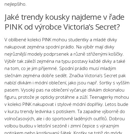
nejlepšího.
Jaké trendy kousky najdeme v řade
PINK od výrobce Victoria’s Secret?
V oblíbené kolekci PINK mohou studentky a mladé dívky
nakupovat zejména spodní prádlo. Na výběr mají dívky
nejrůznější modely podprsenek a různě střiženými košíčky.
Výběr tak záleží zejména na typu postavy každé dívky a také
na tom, co je jim příjemné. Spodní prádlo musí mladým
slečnám zejména dobře sedět. Značka Victoria’s Secret pak
nabízí dívkám i módní oblečení, jako jsou např. šortky s vyšším
pasem. Vysoký pas na oblečení vyčaruje dívkám dokonalou
figuru, protože je opticky protáhne a zúží. Teenagerky mohou
v kolekci PINK nakupovat i stylové módní doplňky. Letos bude
v kurzu trendy ledvinka s potiskem. Ta zapadne výborně do
volnočasových, ale i do sportovně laděných outfitů. Dobrou
volbou budou v letošní sezóně i zimní čepice s výrazným
potiskem nebo kostkovaný šátek. Kostky se totiž do módy