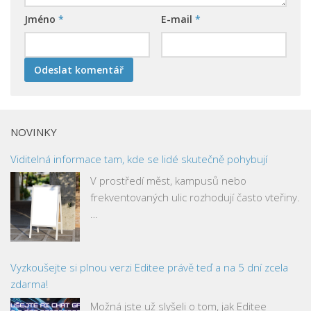
Jméno
*
E-mail
*
NOVINKY
Viditelná informace tam, kde se lidé skutečně pohybují
V prostředí měst, kampusů nebo
frekventovaných ulic rozhodují často vteřiny.
…
Vyzkoušejte si plnou verzi Editee právě teď a na 5 dní zcela
zdarma!
Možná jste už slyšeli o tom, jak Editee