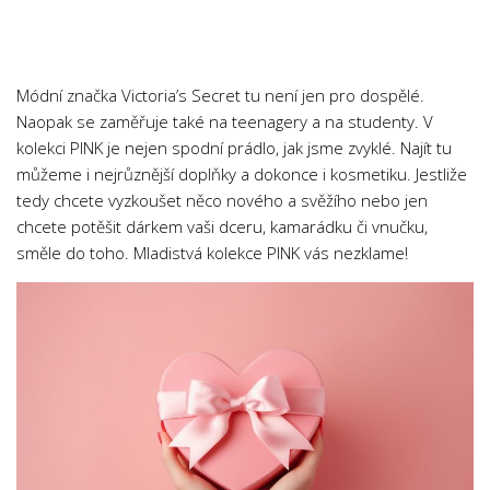
Chemie
Dějepis
Doprava a Logistika
Módní značka Victoria’s Secret tu není jen pro dospělé.
Ekologie
Naopak se zaměřuje také na teenagery a na studenty. V
kolekci PINK je nejen spodní prádlo, jak jsme zvyklé. Najít tu
Ekonomie
můžeme i nejrůznější doplňky a dokonce i kosmetiku. Jestliže
Fyzika
tedy chcete vyzkoušet něco nového a svěžího nebo jen
Informatika
chcete potěšit dárkem vaši dceru, kamarádku či vnučku,
směle do toho. Mladistvá kolekce PINK vás nezklame!
Jazyky
Management
Marketing
Němčina
Občanská nauka
Pedagogika
Právo