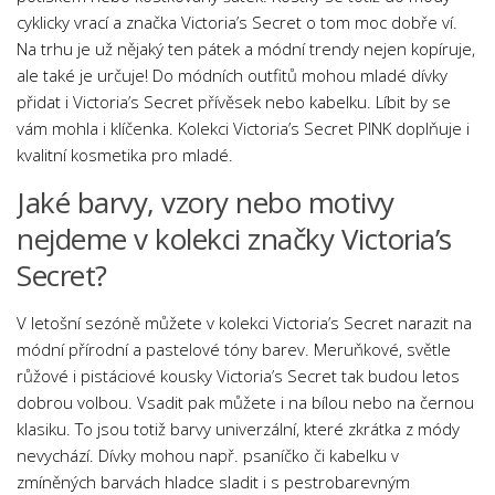
cyklicky vrací a značka Victoria’s Secret o tom moc dobře ví.
Na trhu je už nějaký ten pátek a módní trendy nejen kopíruje,
ale také je určuje! Do módních outfitů mohou mladé dívky
přidat i Victoria’s Secret přívěsek nebo kabelku. Líbit by se
vám mohla i klíčenka. Kolekci Victoria’s Secret PINK doplňuje i
kvalitní kosmetika pro mladé.
Jaké barvy, vzory nebo motivy
nejdeme v kolekci značky Victoria’s
Secret?
V letošní sezóně můžete v kolekci Victoria’s Secret narazit na
módní přírodní a pastelové tóny barev. Meruňkové, světle
růžové i pistáciové kousky Victoria’s Secret tak budou letos
dobrou volbou. Vsadit pak můžete i na bílou nebo na černou
klasiku. To jsou totiž barvy univerzální, které zkrátka z módy
nevychází. Dívky mohou např. psaníčko či kabelku v
zmíněných barvách hladce sladit i s pestrobarevným