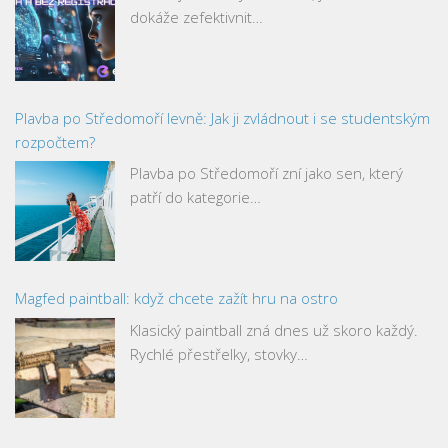
dokáže zefektivnit…
Plavba po Středomoří levně: Jak ji zvládnout i se studentským
rozpočtem?
Plavba po Středomoří zní jako sen, který
patří do kategorie…
Magfed paintball: když chcete zažít hru na ostro
Klasický paintball zná dnes už skoro každý.
Rychlé přestřelky, stovky…