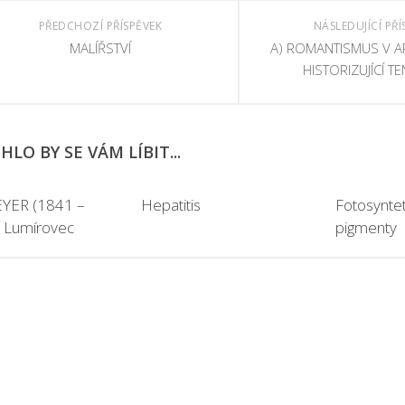
PŘEDCHOZÍ PŘÍSPĚVEK
NÁSLEDUJÍCÍ PŘÍ
MALÍŘSTVÍ
A) ROMANTISMUS V A
HISTORIZUJÍCÍ T
LO BY SE VÁM LÍBIT...
ZEYER (1841 –
Hepatitis
Fotosyntet
 Lumírovec
pigmenty