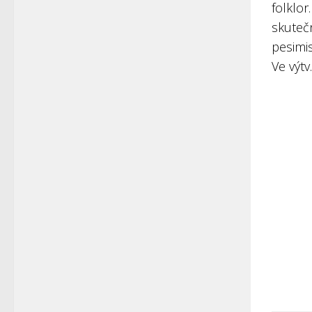
folklo
skutečn
pesimi
Ve výtv