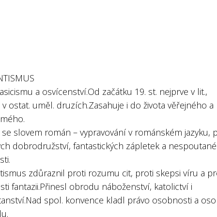
NTISMUS
lasicismu a osvícenství.Od začátku 19. st. nejprve v lit.,
 v ostat. uměl. druzích.Zasahuje i do života věřejného a
omého.
í se slovem román – vypravování v románském jazyku, 
ých dobrodružství, fantastických zápletek a nespoutané
ti.
smus zdůraznil proti rozumu cit, proti skepsi víru a pr
osti fantazii.Přinesl obrodu náboženství, katolictví i
tanství.Nad spol. konvence kladl právo osobnosti a oso
u.