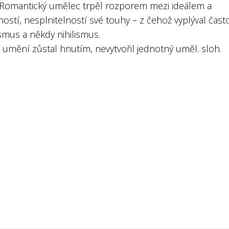
r.Romantický umělec trpěl rozporem mezi ideálem a
ostí, nesplnitelností své touhy – z čehož vyplýval čast
smus a někdy nihilismus.
. umění zůstal hnutím, nevytvořil jednotný uměl. sloh.