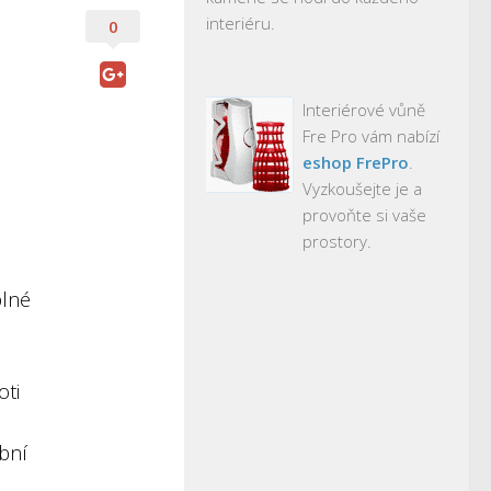
interiéru.
0
Interiérové vůně
Fre Pro vám nabízí
eshop FrePro
.
Vyzkoušejte je a
provoňte si vaše
prostory.
plné
oti
bní