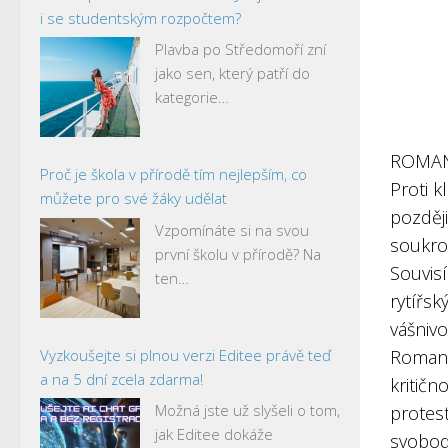
i se studentským rozpočtem?
Plavba po Středomoří zní
jako sen, který patří do
kategorie…
ROMA
Proč je škola v přírodě tím nejlepším, co
Proti k
můžete pro své žáky udělat
později
Vzpomínáte si na svou
soukr
první školu v přírodě? Na
Souvis
ten…
rytířsk
vášnivos
Vyzkoušejte si plnou verzi Editee právě teď
Romanti
a na 5 dní zcela zdarma!
kritičn
Možná jste už slyšeli o tom,
protes
jak Editee dokáže
svobod