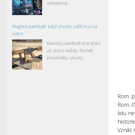
zefektivnit…
Magfed paintball: když chcete zažít hru na
ostro
Klasický paintball zná dnes
už skoro každý. Rychlé
přestřelky, stovky…
Rom. p
Rom. č
lidu ne
histori
Vznikl 