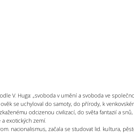
odle V. Huga: „svoboda v umění a svoboda ve společno
lověk se uchyloval do samoty, do přírody, k venkovsk
zkaženému odcizenou civilizací, do světa fantazií a snů,
e a exotických zemí.
rom. nacionalismus, začala se studovat lid. kultura, pěs