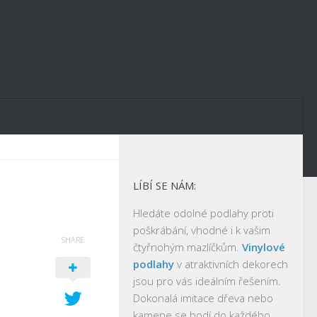
LÍBÍ SE NÁM:
Hledáte odolné podlahy proti
poškrábání, vhodné i k vašim
SHARE
čtyřnohým mazlíčkům.
Vinylové
podlahy
v atraktivních dekorech
jsou pro vás ideálním řešením.
Dokonalá imitace dřeva nebo
kamene se hodí do každého