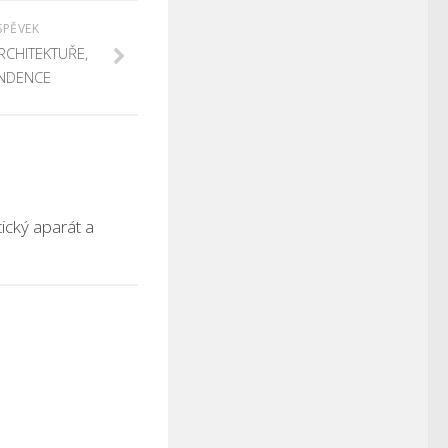
SPĚVEK
RCHITEKTUŘE,
ENDENCE
ický aparát a