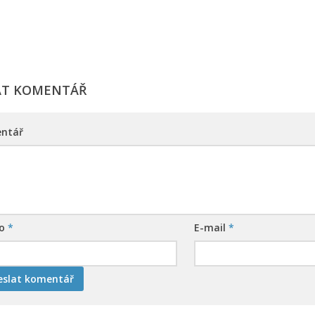
AT KOMENTÁŘ
ntář
no
*
E-mail
*