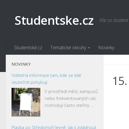
Studentske.cz
Vše co student
Studentské.cz
Tematické okruhy
Novinky
NOVINKY
Viditelná informace tam, kde se lidé
15.
skutečně pohybují
V prostředí měst, kampusů
nebo frekventovaných ulic
rozhodují často vteřiny.…
Plavba po Středomoří levně: Jak ji zvládnout