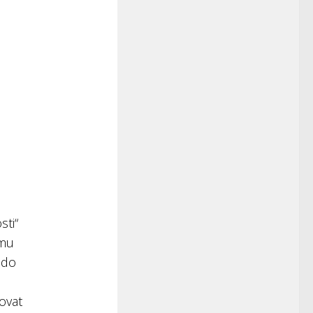
sti“
ému
 do
tovat