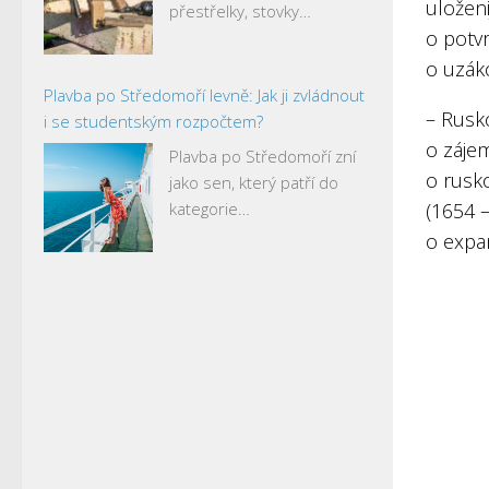
uloženi
přestřelky, stovky…
o potvr
o uzáko
Plavba po Středomoří levně: Jak ji zvládnout
– Rusk
i se studentským rozpočtem?
o záje
Plavba po Středomoří zní
o rusko
jako sen, který patří do
kategorie…
(1654 
o expan