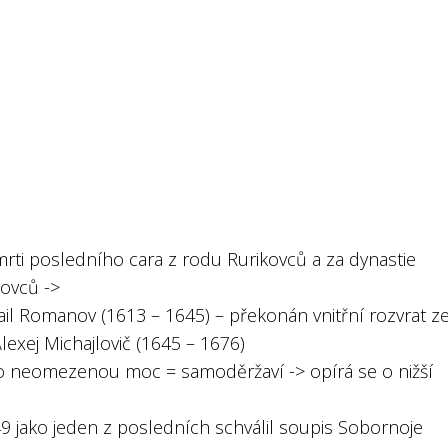
mrti posledního cara z rodu Rurikovců a za dynastie
ovců ->
ail Romanov (1613 – 1645) – překonán vnitřní rozvrat 
lexej Michajlovič (1645 – 1676)
í o neomezenou moc = samoděržaví -> opírá se o nižší
u
49 jako jeden z posledních schválil soupis Sobornoje