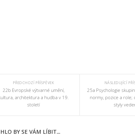
PŘEDCHOZÍ PŘÍSPĚVEK
NÁSLEDUJÍCÍ PŘÍ
22b Evropské výtvarné umění,
25a Psychologie skupin;
kultura, architektura a hudba v 19.
normy, pozice a role; 
století
styly vede
LO BY SE VÁM LÍBIT...