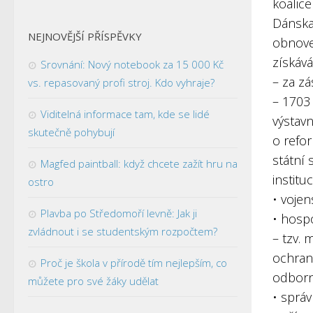
koalice
Dánska
NEJNOVĚJŠÍ PŘÍSPĚVKY
obnove
získává
Srovnání: Nový notebook za 15 000 Kč
– za z
vs. repasovaný profi stroj. Kdo vyhraje?
– 1703
Viditelná informace tam, kde se lidé
výstav
skutečně pohybují
o refo
státní 
Magfed paintball: když chcete zažít hru na
institu
ostro
• voje
Plavba po Středomoří levně: Jak ji
• hosp
zvládnout i se studentským rozpočtem?
– tzv. 
ochran
Proč je škola v přírodě tím nejlepším, co
odborn
můžete pro své žáky udělat
• správ