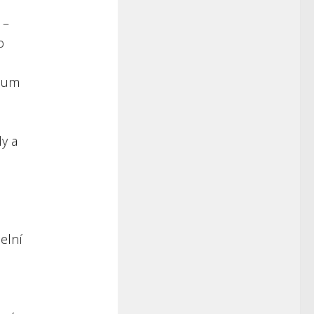
 –
o
rium
dy a
elní