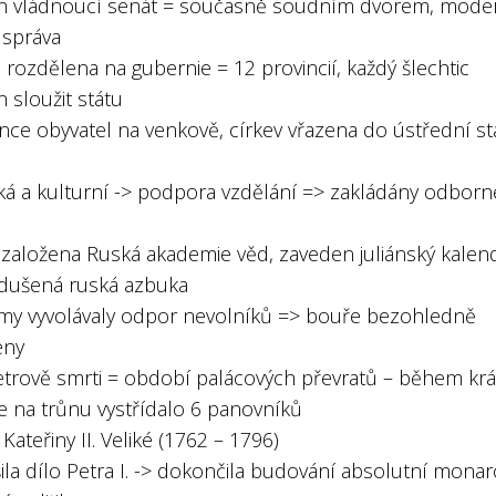
en vládnoucí senát = současně soudním dvorem, mode
 správa
rozdělena na gubernie = 12 provincií, každý šlechtic
 sloužit státu
nce obyvatel na venkově, církev vřazena do ústřední st
ská a kulturní -> podpora vzdělání => zakládány odborn
 založena Ruská akademie věd, zaveden juliánský kalend
dušená ruská azbuka
rmy vyvolávaly odpor nevolníků => bouře bezohledně
eny
etrově smrti = období palácových převratů – během krá
e na trůnu vystřídalo 6 panovníků
 Kateřiny II. Veliké (1762 – 1796)
ila dílo Petra I. -> dokončila budování absolutní monar