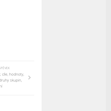
SPĚVEK
 cíle, hodnoty,
druhy skupin,
ní