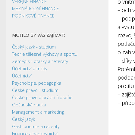
o vnitřn
VEŘEJNÉ FINANCE
MEZINÁRODNÍ FINANCE
– ochr
PODNIKOVÉ FINANCE
– podp
§ vyst
rozvoj 
MOHLO BY VÁS ZAJÍMAT:
potlač
Český jazyk - studium
o zahra
Teorie tělesné výchovy a sportu
– díky
Zeměpis - otázky a referáty
Účetnictví a mzdy
Potěmk
Účetnictví
poddaní
Psychologie, pedagogika
protitu
České právo - studium
– zajiš
České právo a právní filosofie
– přip
Občanská nauka
Management a marketing
Český jazyk
Gastronomie a recepty
Finance a bankovnictví