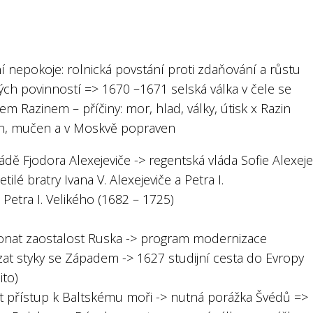
ní nepokoje: rolnická povstání proti zdaňování a růstu
ých povinností => 1670 –1671 selská válka v čele se
m Razinem – příčiny: mor, hlad, války, útisk x Razin
n, mučen a v Moskvě popraven
ádě Fjodora Alexejeviče -> regentská vláda Sofie Alexej
etilé bratry Ivana V. Alexejeviče a Petra I.
 Petra I. Velikého (1682 – 1725)
onat zaostalost Ruska -> program modernizace
zat styky se Západem -> 1627 studijní cesta do Evropy
ito)
at přístup k Baltskému moři -> nutná porážka Švédů =>