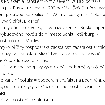
 s Polskem a Dánskem -> tzv. severní válka x porážka
 a pak Ruska u Narvy -> 1709 porážka Švédů u Povltavy
ní protišvédské koalice -> 1721 nystadský mír => Rusk
 trvalý přístup k moři
ásluhy přídomek Veliký; nový název země = Ruské impé
 vybudováno nové sídelní město Sankt Petěrburg ->
ností předčilo Moskvu
rmy -> příčiny:hospodářská zaostalost, zaostalost armá
správy, snaha oslabit vliv církve a zlikvidovat stavovské
ce -> posílit absolutismus:
nská – armáda evropsky vyzbrojená a odborně vycvičená
odářská:
merkantilní politika = podpora manufaktur a podnikání, c
a, obchodní styky se západními mocnostmi, zváni cizí
íci
ní -> k posílení absolutismu