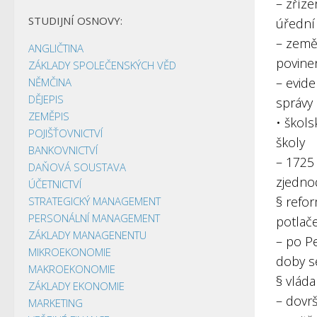
– zříz
STUDIJNÍ OSNOVY:
úřední
– země 
ANGLIČTINA
povinen
ZÁKLADY SPOLEČENSKÝCH VĚD
– evide
NĚMČINA
DĚJEPIS
správy
ZEMĚPIS
• škol
POJIŠŤOVNICTVÍ
školy
BANKOVNICTVÍ
– 1725
DAŇOVÁ SOUSTAVA
zjedno
ÚČETNICTVÍ
§ refo
STRATEGICKÝ MANAGEMENT
PERSONÁLNÍ MANAGEMENT
potlač
ZÁKLADY MANAGENENTU
– po P
MIKROEKONOMIE
doby s
MAKROEKONOMIE
§ vláda
ZÁKLADY EKONOMIE
– dovrš
MARKETING