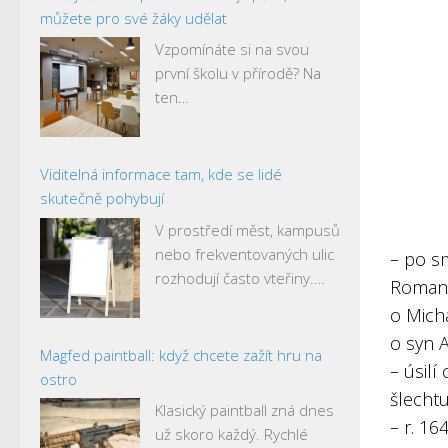
můžete pro své žáky udělat
Vzpomínáte si na svou
první školu v přírodě? Na
ten…
Viditelná informace tam, kde se lidé
skutečně pohybují
V prostředí měst, kampusů
nebo frekventovaných ulic
– po s
rozhodují často vteřiny.…
Roman
o Mich
o syn A
Magfed paintball: když chcete zažít hru na
– úsil
ostro
šlecht
Klasický paintball zná dnes
– r. 16
už skoro každý. Rychlé