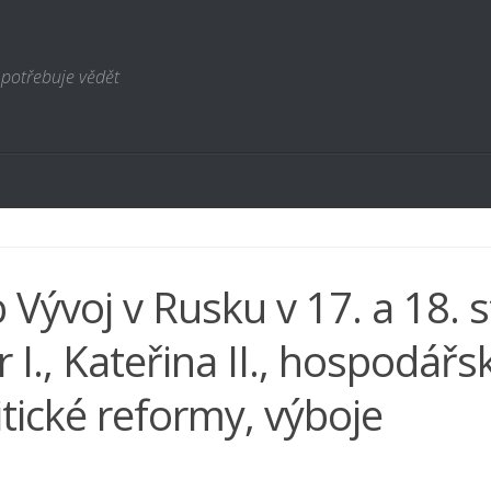
 potřebuje vědět
 Vývoj v Rusku v 17. a 18. st
r I., Kateřina II., hospodářs
itické reformy, výboje