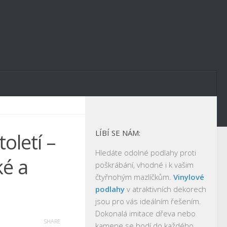
LÍBÍ SE NÁM:
oletí –
Hledáte odolné podlahy proti
ké a
poškrábání, vhodné i k vašim
čtyřnohým mazlíčkům.
Vinylové
podlahy
v atraktivních dekorech
jsou pro vás ideálním řešením.
Dokonalá imitace dřeva nebo
SHARE
kamene se hodí do každého