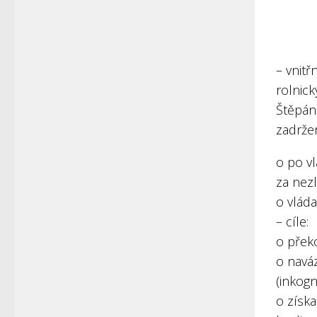
– vnitř
rolnick
Štěpáne
zadrže
o po vl
za nezl
o vláda
– cíle:
o přek
o navá
(inkogn
o získ