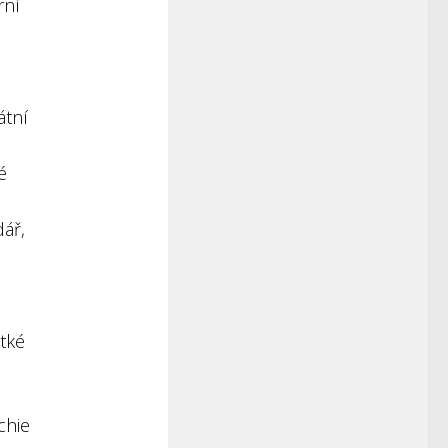
rní
átní
é
ář,
tké
chie