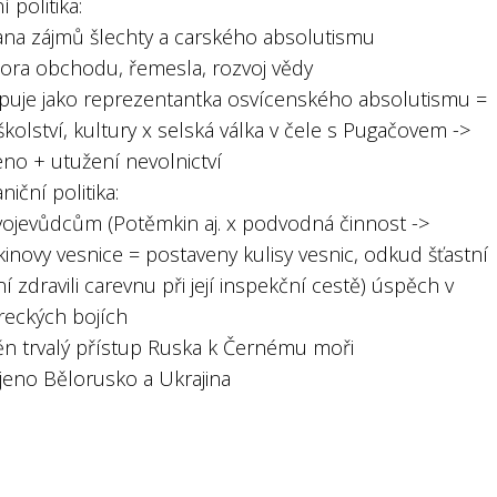
í politika:
ana zájmů šlechty a carského absolutismu
ora obchodu, řemesla, rozvoj vědy
upuje jako reprezentantka osvícenského absolutismu =
školství, kultury x selská válka v čele s Pugačovem ->
eno + utužení nevolnictví
niční politika:
 vojevůdcům (Potěmkin aj. x podvodná činnost ->
inovy vesnice = postaveny kulisy vesnic, odkud šťastní
 zdravili carevnu při její inspekční cestě) úspěch v
reckých bojích
těn trvalý přístup Ruska k Černému moři
ojeno Bělorusko a Ukrajina