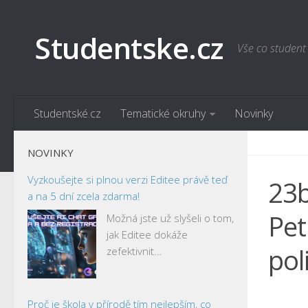
Studentske.cz
Vše co student
Studentské.cz
Tematické okruhy
Novinky
NOVINKY
Vyzkoušejte si plnou verzi Editee právě teď
23b
a na 5 dní zcela zdarma!
Pet
Možná jste už slyšeli o tom,
jak Editee dokáže
pol
zefektivnit…
Proč je škola v přírodě tím nejlepším, co