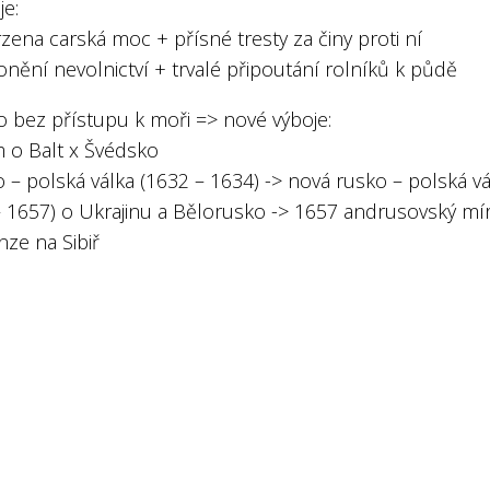
je:
zena carská moc + přísné tresty za činy proti ní
nění nevolnictví + trvalé připoutání rolníků k půdě
o bez přístupu k moři => nové výboje:
m o Balt x Švédsko
 – polská válka (1632 – 1634) -> nová rusko – polská vá
– 1657) o Ukrajinu a Bělorusko -> 1657 andrusovský mí
ze na Sibiř