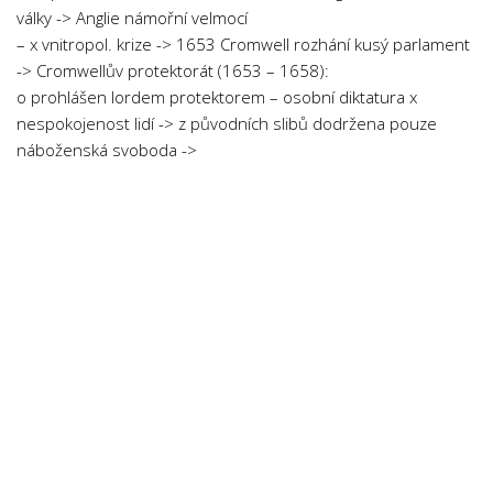
války -> Anglie námořní velmocí
– x vnitropol. krize -> 1653 Cromwell rozhání kusý parlament
-> Cromwellův protektorát (1653 – 1658):
o prohlášen lordem protektorem – osobní diktatura x
nespokojenost lidí -> z původních slibů dodržena pouze
náboženská svoboda ->