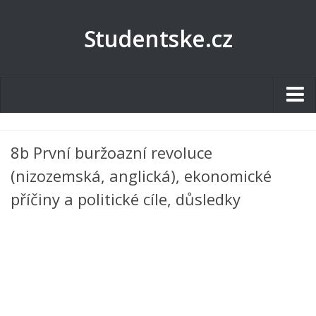
Studentske.cz
Studentské.cz
8b První buržoazní revoluce
Tematické okruhy
(nizozemská, anglická), ekonomické
Angličtina
příčiny a politické cíle, důsledky
Art
Biologie
Catering a Gastronomie
Český jazyk
Cestovní ruch