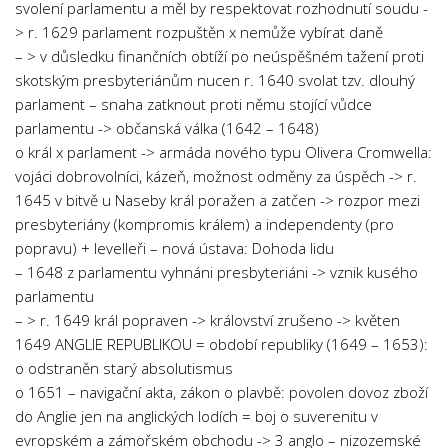
svolení parlamentu a měl by respektovat rozhodnutí soudu -
Psychologie a Sociologie
> r. 1629 parlament rozpuštěn x nemůže vybírat daně
Společenské vědy
– > v důsledku finančních obtíží po neúspěšném tažení proti
skotským presbyteriánům nucen r. 1640 svolat tzv. dlouhý
Technika
parlament – snaha zatknout proti němu stojící vůdce
Účetnictví
parlamentu -> občanská válka (1642 – 1648)
Zdravotnictví
o král x parlament -> armáda nového typu Olivera Cromwella:
vojáci dobrovolníci, kázeň, možnost odměny za úspěch -> r.
Zeměpis
1645 v bitvě u Naseby král poražen a zatčen -> rozpor mezi
Novinky
presbyteriány (kompromis králem) a independenty (pro
popravu) + levelleři – nová ústava: Dohoda lidu
– 1648 z parlamentu vyhnáni presbyteriáni -> vznik kusého
parlamentu
– > r. 1649 král popraven -> království zrušeno -> květen
1649 ANGLIE REPUBLIKOU = období republiky (1649 – 1653):
o odstraněn starý absolutismus
o 1651 – navigační akta, zákon o plavbě: povolen dovoz zboží
do Anglie jen na anglických lodích = boj o suverenitu v
evropském a zámořském obchodu -> 3 anglo – nizozemské