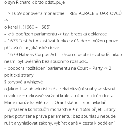
o syn Richard x brzo odstupuje
– > 1659 obnovená monarchie = RESTAURACE STUARTOVCŮ
->
o Karel II. (1660 – 1685)
– král podřízen parlamentu -> tzv. bredská deklarace
– 1673 Test Act = zastávat funkce v úřadech můžou pouze
příslušníci anglikánské církve
– 1679 Habeas Corpus Act = zákon o osobní svobodě: nikdo
nesmí být uvězněn bez soudního rozsudku
– podpora rozštěpení parlamentu na Court – Party -> 2
politické strany:
§ toryové a whigové
o Jakub II. -> absolutistické a rekatolizační snahy -> slavná
revoluce = nekrvavé svržení krále z trůnu: na trůn dcera
Marie manželka Viléma III. Oranžského – spoluvladař
– vyhlášena konstituční monarchie + r. 1689 přijetí Listiny
práv: potvrzena práva parlamentu: bez souhlasu nebude
rušit a vyhlašovat zákony, vybírat daně = cesta k oddělení