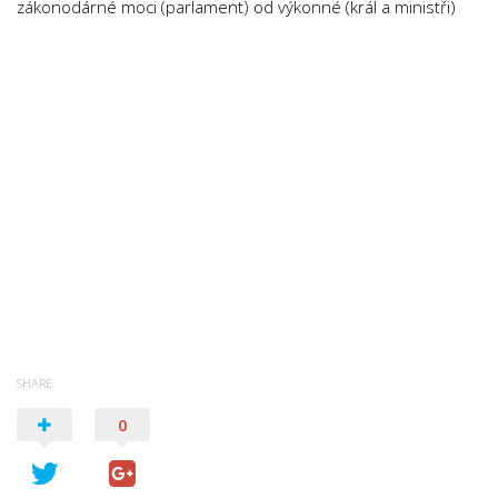
zákonodárné moci (parlament) od výkonné (král a ministři)
SHARE
0