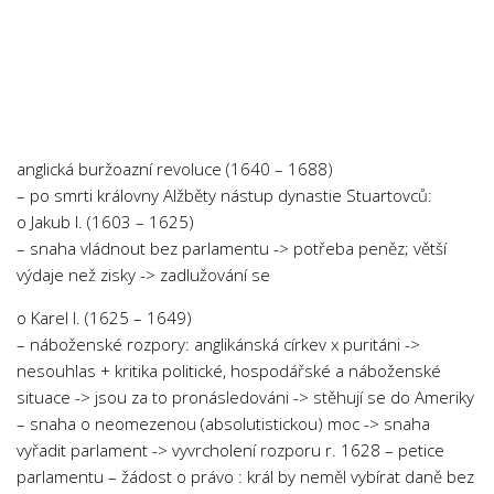
Chemie
Dějepis
Doprava a Logistika
Ekologie
Ekonomie
anglická buržoazní revoluce (1640 – 1688)
Fyzika
– po smrti královny Alžběty nástup dynastie Stuartovců:
o Jakub I. (1603 – 1625)
Informatika
– snaha vládnout bez parlamentu -> potřeba peněz; větší
Jazyky
výdaje než zisky -> zadlužování se
Management
o Karel I. (1625 – 1649)
Marketing
– náboženské rozpory: anglikánská církev x puritáni ->
Němčina
nesouhlas + kritika politické, hospodářské a náboženské
situace -> jsou za to pronásledováni -> stěhují se do Ameriky
Občanská nauka
– snaha o neomezenou (absolutistickou) moc -> snaha
Pedagogika
vyřadit parlament -> vyvrcholení rozporu r. 1628 – petice
parlamentu – žádost o právo : král by neměl vybírat daně bez
Právo