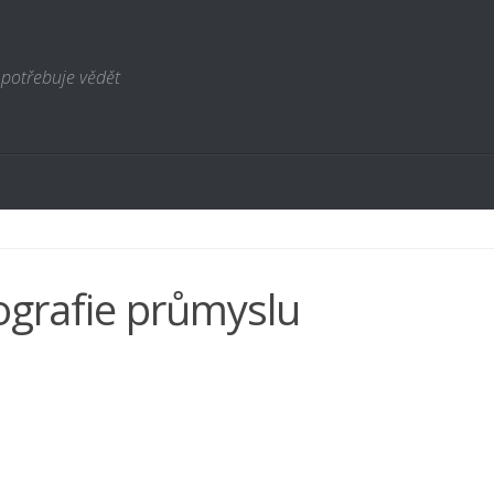
 potřebuje vědět
grafie průmyslu