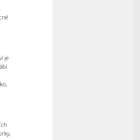
,
ácné
í je
ábí
ko,
o
ích
orky,