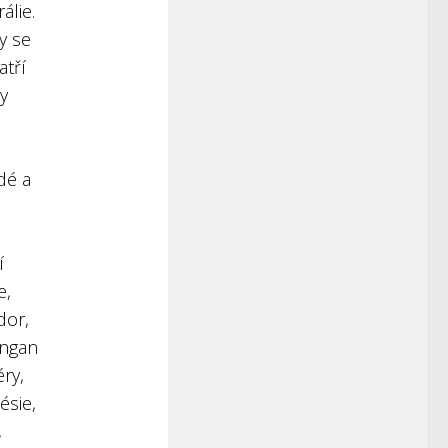
álie.
y se
atří
dy
dé a
í
e,
dor,
angan
éry,
ésie,
,