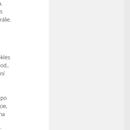
,
 s
álie.
okles
od.,
ní
mpo
cie,
na