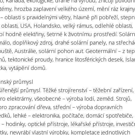
o, Kanada, ekologické, drahé na výrobu, zničují původn
témy, hrozba zaplavení velkého území, mění ráz krajiny
– oblasti s pravidelnými větry, hlavně při pobřeží, stepn
í oblasti, USA, Holandsko, velký rámus, odlehlé oblasti,
í hodně elektřiny, šetrné k životnímu prostředí. Solárn
málo, doplňkový zdroj, drahé solární panely, na střechá
ště, Austrálie, solární pohon aut. Geotermální – z tep
, tektonické proudy, hranice litosférických desek, Isla
ka, vytápění domů.
renský průmysl
ířenější průmysl. Těžké strojírenství – těžební zařízení,
ro elektrárny, všeobecné – výroba lodí, zeměd. Strojů,
pro zpracování dřeva, střední – výroba dopravních
dků, lehké – elektronika, počítače, domácí spotřebiče,
– hodinky, optické přístroje, lékařské přístroje, investič
ky, nevyrábí vlastní výrobky, kompletace jednotlivých