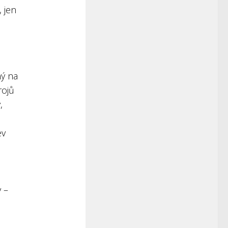
 jen
ný na
rojů
,
ev
 –