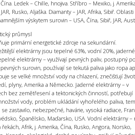
Čína. Ledek – Chille, hnojiva. Stříbro – Mexiko, j. Amerika
 JAR, Rusko, Aljaška. Diamanty – JAR, Afrika, Sibiř. Oblasti
amnějším výskytem surovin – USA, Čína, Sibiř, JAR, Austr
tický průmysl
uje primární energetické zdroje na sekundární.
žitější elektrárny jsou tepelné 63%, vodní 20%, jaderné
pelné elektrárny – využívají pevných paliv, postupný p
pevných surovin, používají se tekutá paliva jako ropa ap
uje se velké množství vody na chlazení, znečišťují život
dí, plyny, Amerika a Německo. Jaderné elektrárny – v
ech bez zemětřesení a tektonických činností, potřebují
množství vody, problém ukládání vyhořelého paliva, te
 se zastavilo, nebezpečné, havárie, vysoká radiace, Fran
Švédsko, Španělsko, Maďarsko, USA. Vodní elektrárny – 
 řekách, Afrik, j. Amerika, Čína, Rusko, Angora, Norsko,