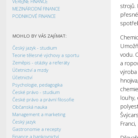
VEŘEJNÉ FINANCE
strojů.
MEZINÁRODNÍ FINANCE
přesné 
PODNIKOVÉ FINANCE
spotřeb
MOHLO BY VÁS ZAJÍMAT:
Chemic
Umožňu
Český jazyk - studium
vodu. C
Teorie tělesné výchovy a sportu
Zeměpis - otázky a referáty
a ropo
Účetnictví a mzdy
výroba
Účetnictví
hnojiva
Psychologie, pedagogika
chemie“
České právo - studium
louhy, 
České právo a právní filosofie
polyest
Občanská nauka
Management a marketing
Švýcar
Český jazyk
Franci,
Gastronomie a recepty
Finance a bankovnictví
Dřevař