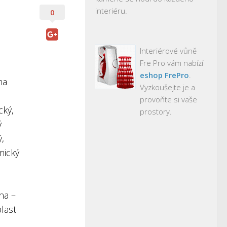
interiéru.
0
Interiérové vůně
Fre Pro vám nabízí
eshop FrePro
.
na
Vyzkoušejte je a
provoňte si vaše
cký,
prostory.
ý
,
mický
na –
blast
m