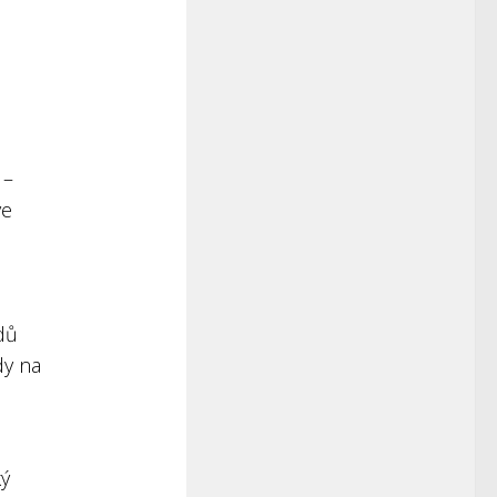
 –
ve
dů
dy na
ký