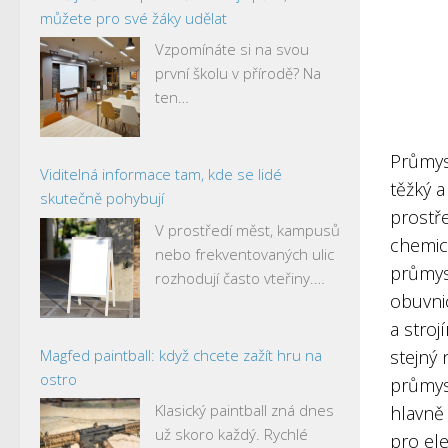
můžete pro své žáky udělat
Vzpomínáte si na svou
první školu v přírodě? Na
ten…
Průmysl
Viditelná informace tam, kde se lidé
těžký a
skutečně pohybují
prostře
V prostředí měst, kampusů
chemick
nebo frekventovaných ulic
průmysl
rozhodují často vteřiny.…
obuvnic
a stroj
Magfed paintball: když chcete zažít hru na
stejný 
ostro
průmysl
Klasický paintball zná dnes
hlavně 
už skoro každý. Rychlé
pro el