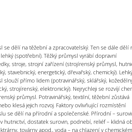
 se dělí na těžební a zpracovatelský. Ten se dále dělí 
 lehký (spotřební). Těžký průmysl vyrábí dopravní
dky, stroje, strojní zařízení (strojírenský průmysl, hutni
ý, stavebnický, energetický, dřevařský, chemický). Lehk
 slouží přímo lidem (potravinářský, sklářský, kožedělný
ký, strojírenský, elektronický). Nejrychleji se rozvíjí che
írenský průmysl. Potravinářský, textilní, těžební zůstává
nebo klesá jejich rozvoj. Faktory ovlivňující rozmístění
u se dělí na přírodní a společenské. Přírodní – surovi
v hutnictví, dostatek surovin, podnebí, reliéf – klidná o
ektrárny, továrny apod., voda – na chlazení v chemické