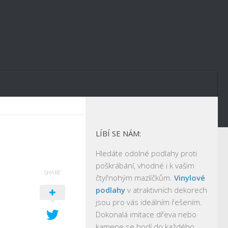
LÍBÍ SE NÁM:
Hledáte odolné podlahy proti
poškrábání, vhodné i k vašim
SHARE
čtyřnohým mazlíčkům.
Vinylové
podlahy
v atraktivních dekorech
jsou pro vás ideálním řešením.
Dokonalá imitace dřeva nebo
kamene se hodí do každého