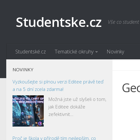
Studentske.cz
Vše co student
Studentské.cz
Tematické okruhy
Novinky
NOVINKY
Vyzkoušejte si plnou verzi Editee právě teď
Geo
a na 5 dní zcela zdarma!
Možná jste už slyšeli o tom,
jak Editee dokáže
zefektivnit…
Proč je škola v přírodě tím nejlepším, co