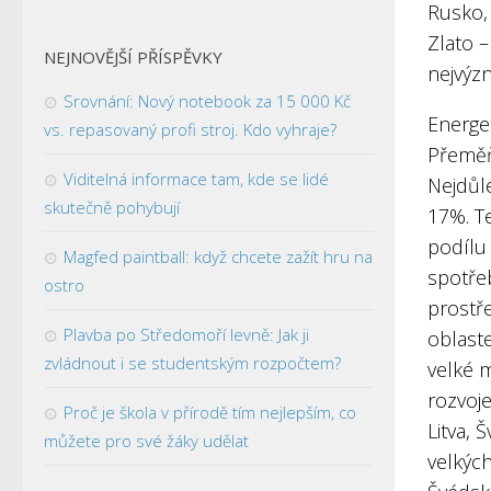
Rusko, 
Zlato –
NEJNOVĚJŠÍ PŘÍSPĚVKY
nejvýzn
Srovnání: Nový notebook za 15 000 Kč
Energe
vs. repasovaný profi stroj. Kdo vyhraje?
Přeměň
Viditelná informace tam, kde se lidé
Nejdůle
skutečně pohybují
17%. Te
podílu 
Magfed paintball: když chcete zažít hru na
spotřeb
ostro
prostře
Plavba po Středomoří levně: Jak ji
oblast
zvládnout i se studentským rozpočtem?
velké 
rozvoje
Proč je škola v přírodě tím nejlepším, co
Litva, 
můžete pro své žáky udělat
velkých