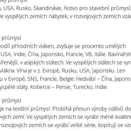
, USA, Rusko, Skandinávie, řezivo pro stavební průmysl
 ve vyspělých zemích nábytek, v rozvojových zemích vz
í průmysl
podíl přírodních vláken, zvyšuje se procento umělých
 USA, Indie, Čína, Japonsko, Francie, VB, Itálie. Bavlnářstv
ířenější, v asijských státech. Ve vyspělých státech se vyr
lákna. Vlna je v z. Evropě, Rusku, USA, Japonsku. Len
u v Evropě, SNS, Francie, Belgie. Hedvábí – Čína, Japons
vyspělé státy. Koberce – Persie, Turecko, Indie.
 průmysl
je na textilní průmysl. Probíhá přesun výroby oděvů d
ových zemí. Ve vyspělých zemích se vyrábí méně kvalitn
 rozvojových zemích se vyrábí velké série, kopírují se vz