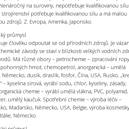
 Nenáročný na suroviny, nepotřebuje kvalifikovanou sílu,
strojírenství potřebuje kvalifikovanou sílu a má malou
u zdrojů. Z. Evropa, Amerika, Japonsko.
ký průmysl
je člověku odpoutat se od přírodních zdrojů. Je váza
hemické závody se staví v blízkosti velkých vodních zd
vodů. Má různé obory – petrochemie – zpracování ropy
 pohonných hmot, chemopetrol, anorganická – umělá
, Německo, dusík, draslík, fosfor, Čína, USA, Rusko, „kr
 – kyselina sírová, vyrábí sodu, chlor, kyseliny, zásady,
organická chemie – vyrábí umělá vlákna, PVC, polyamid,
er, umělý kaučuk. Spotřební chemie – výroba léčiv –
sko, Maďarsko, Německo, USA, Belgie, výroba kosmetiky
 Itálie, Německo.
ský průmysl