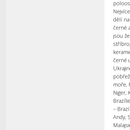
poloost
Nejvíce
dělí na
černé a
jsou že
stříbro
keramic
černé u
Ukrajin
pobřeží
moře, R
Niger, 
Brazíli
– Brazí
Andy, S
Malajsi