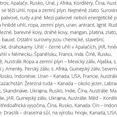
rov, Apalače, Rusko, Ural, j. Afrika, Kordiléry, Čína, Austr
 se těží uhlí, ropa a zemní plyn. Nejméně zlato. Surovin
 palivové, rudy a jiné. Mezi palivové neboli energetické p
 hnědé uhlí, ropa, zemní plyn, uran, antracit, lignit. Ru
lezné, barevné kovy, drahé kovy, mangan, platina, zlato,
, bauxit. Ostatní suroviny jsou chemické, stavební,
ké, drahokamy. Uhlí – černé uhlí v Apalačích, JAR, hně
hlí v Německu, Španělsku, Francii, Indii, Číně, Rusku,
ě, Austrálii. Ropa a zemní plyn – Mexický záliv, Aljaška, s.
 j. Ameriky, Perský záliv, s. Afrika, Guinejský záliv, Severn
usko, Indonésie. Uran – Kanada, USA, Francie, Austráli
Kazachstán. Železná ruda – Kanada – okolo jezer, Labra
e, Skandinávie, Ukrajina, Rusko, Indie, Čína, Austrálie. M
lie, JAR, Guinejský záliv, Ukrajina, Austrálie. Měď – Kordil
tředoafrická vysočina, Čína, Rusko, Kanada. Cín – Indon
e. Draslík – draselná sůl, na výrobu hnojiv, Kanada, USA