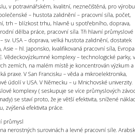
u, v potravinářském, kvalitní, neznečištěná, pro výrobu
polečenské – hustota zalidnění – pracovní síla, počet,
í, trh – blízkost trhu, hlavně u spotřebního, doprava,
odní dělba práce, pracovní síla. Tři hlavní průmyslové
 – sv. USA – doprava, velká hustota zalidnění, dostatek
, Asie – hl. Japonsko, kvalifikovaná pracovní síla, Evropa
E. Vědeckovýzkumné komplexy – technologické parky, 
ých zemích, na malém místě je koncentrován výzkum a
ká praxe. V San Francisku – věda a mikroelektronika,
nové údolí v USA. V Německu – u Mnichovské univerzity.
lové komplexy ( seskupuje se více průmyslových závo
dy) se staví proto, že je větší efektivita, snížené nákla
, zvýšená efektivita práce.
í průmysl
 na nerostných surovinách a levné pracovní síle. Arabs