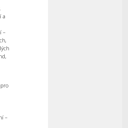
í
.
í a
í –
ch,
lých
nd,
 pro
ní –