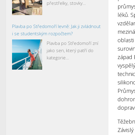
přestřelky, stovky…
průmysl
léků. S
vzdělan
Plavba po Středomoří levně: Jak ji zvládnout
mezinár
i se studentským rozpočtem?
oblasti
Plavba po Středomoří zní
surovin
jako sen, který patří do
západ 
kategorie…
vyspěl
technic
siliko
Průmys
dohroma
dopravu
Těžebn
Závislý