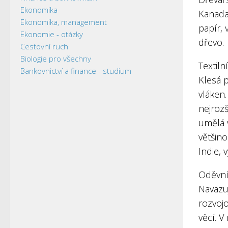
Ekonomika
Kanada
Ekonomika, management
papír,
Ekonomie - otázky
dřevo.
Cestovní ruch
Biologie pro všechny
Textiln
Bankovnictví a finance - studium
Klesá 
vláken.
nejrozš
umělá v
většino
Indie, 
Oděvní
Navazu
rozvoj
věcí. V