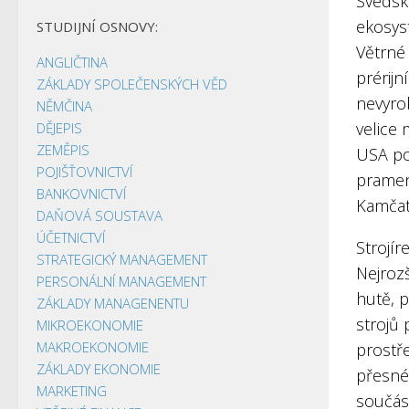
Švédsk
ekosys
STUDIJNÍ OSNOVY:
Větrné 
ANGLIČTINA
prérijn
ZÁKLADY SPOLEČENSKÝCH VĚD
nevyrob
NĚMČINA
velice 
DĚJEPIS
ZEMĚPIS
USA pou
POJIŠŤOVNICTVÍ
pramenů
BANKOVNICTVÍ
Kamčat
DAŇOVÁ SOUSTAVA
ÚČETNICTVÍ
Strojí
STRATEGICKÝ MANAGEMENT
Nejrozš
PERSONÁLNÍ MANAGEMENT
hutě, p
ZÁKLADY MANAGENENTU
strojů 
MIKROEKONOMIE
MAKROEKONOMIE
prostře
ZÁKLADY EKONOMIE
přesné 
MARKETING
součást