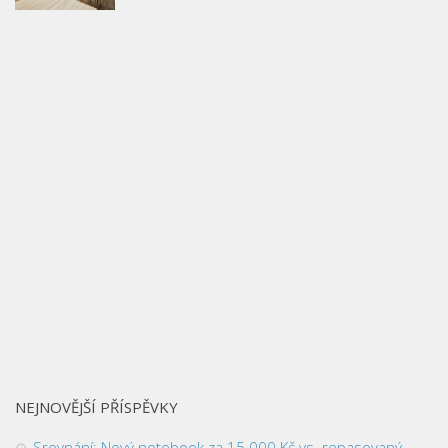
NEJNOVĚJŠÍ PŘÍSPĚVKY
Srovnání: Nový notebook za 15 000 Kč vs. repasovaný