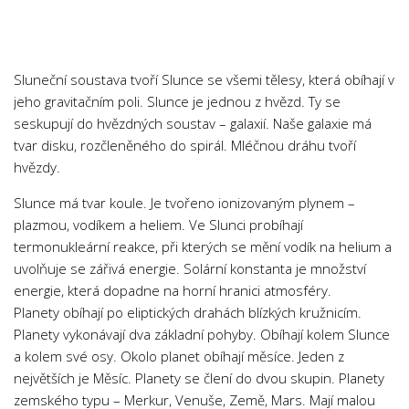
Chemie
Dějepis
Doprava a Logistika
Sluneční soustava tvoří Slunce se všemi tělesy, která obíhají v
Ekologie
jeho gravitačním poli. Slunce je jednou z hvězd. Ty se
seskupují do hvězdných soustav – galaxií. Naše galaxie má
Ekonomie
tvar disku, rozčleněného do spirál. Mléčnou dráhu tvoří
Fyzika
hvězdy.
Informatika
Slunce má tvar koule. Je tvořeno ionizovaným plynem –
Jazyky
plazmou, vodíkem a heliem. Ve Slunci probíhají
Management
termonukleární reakce, při kterých se mění vodík na helium a
uvolňuje se zářivá energie. Solární konstanta je množství
Marketing
energie, která dopadne na horní hranici atmosféry.
Němčina
Planety obíhají po eliptických drahách blízkých kružnicím.
Planety vykonávají dva základní pohyby. Obíhají kolem Slunce
Občanská nauka
a kolem své osy. Okolo planet obíhají měsíce. Jeden z
Pedagogika
největších je Měsíc. Planety se člení do dvou skupin. Planety
Právo
zemského typu – Merkur, Venuše, Země, Mars. Mají malou