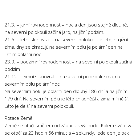
21.3. – jarní rovnodennost – noc a den jsou stejně dlouhé,
na severní polokouli začíná jaro, na jižní podzim.
21.6. – letní slunovrat – na severní polokouli je léto, na jižní
zima, dny se zkracují, na severním pólu je polární den na
jižním polární noc.
23.9. – podzimní rovnodennost – na severní polokouli začíná
podzim
21.12. – zimní slunovrat – na severní polokouli zima, na
severním pólu polární noc
Na severním pólu je polární den dlouhý 186 dní a na jižním
179 dní. Na severním pólu je léto chladnější a zima mírnější.
Léto je delší na severní polokouli.
Rotace Země
Země se otáčí směrem od západu k východu. Kolem své osy
se otočí za 23 hodin 56 minut a 4 sekundy. Jede den je pak