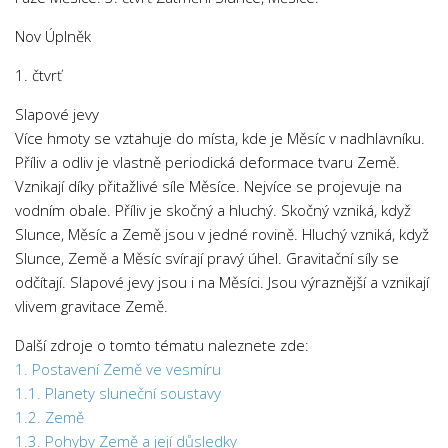
Nov Úplněk
1. čtvrť
Slapové jevy
Více hmoty se vztahuje do místa, kde je Měsíc v nadhlavníku.
Příliv a odliv je vlastně periodická deformace tvaru Země.
Vznikají díky přitažlivé síle Měsíce. Nejvíce se projevuje na
vodním obale. Příliv je skočný a hluchý. Skočný vzniká, když
Slunce, Měsíc a Země jsou v jedné rovině. Hluchý vzniká, když
Slunce, Země a Měsíc svírají pravý úhel. Gravitační síly se
odčítají. Slapové jevy jsou i na Měsíci. Jsou výraznější a vznikají
vlivem gravitace Země.
Další zdroje o tomto tématu naleznete zde:
1. Postavení Země ve vesmíru
1.1. Planety sluneční soustavy
1.2. Země
1.3. Pohyby Země a její důsledky