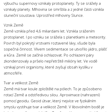
výbuchu supernovy vznikaly protoplanety. Ty se srážely a
vznikaly planety. Mlhovina se smrštila a z jedné části vznikla
sluneční soustava. Uprostřed mlhoviny Slunce.
Vznik Země
Země vznikla před 4,6 miliardami let. Vznikla srážením
protoplanet. I po vzniku se srážela s planetkami a meteority.
Povrch byl pokrytý vrstvami roztavené lávy, všude byla
sopečná činnost. Vlivem sedimentace se utvořilo jádro, plášť
a kůra. Země se začíná ochlazovat. Po ochlazení páry
zkondenzovaly a pršelo nepřetržitě milióny let. Ve vodě
vznikají první organismy, které zvyšují obsah kyslíku v
atmosféře.
Tvar a velikost Země
Země má tvar koule zploštělé na pólech. To je způsobeno
rotací Země a odstředivou silou. Aproximace (nahrazení)
pomocí geoidu. Geoid útvar, který nejvíce ve fyzikálním
smyslu vystihuje tvar a velikost Země. V libovolném bodě je