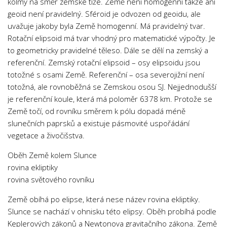
kolmý na směr zemské tíže. Země není homogenní takže ani
geoid není pravidelný. Sféroid je odvozen od geoidu, ale
uvažuje jakoby byla Země homogenní. Má pravidelný tvar.
Rotační elipsoid má tvar vhodný pro matematické výpočty. Je
to geometricky pravidelné těleso. Dále se dělí na zemský a
referenční. Zemský rotační elipsoid – osy elipsoidu jsou
totožné s osami Země. Referenční – osa severojižní není
totožná, ale rovnoběžná se Zemskou osou SJ. Nejjednodušší
je referenční koule, která má poloměr 6378 km. Protože se
Země točí, od rovníku směrem k pólu dopadá méně
slunečních paprsků a existuje pásmovité uspořádání
vegetace a živočišstva.
Oběh Země kolem Slunce
rovina ekliptiky
rovina světového rovníku
Země obíhá po elipse, která nese název rovina ekliptiky.
Slunce se nachází v ohnisku této elipsy. Oběh probíhá podle
Keplerových zákonů a Newtonova gravitačního zákona. Země