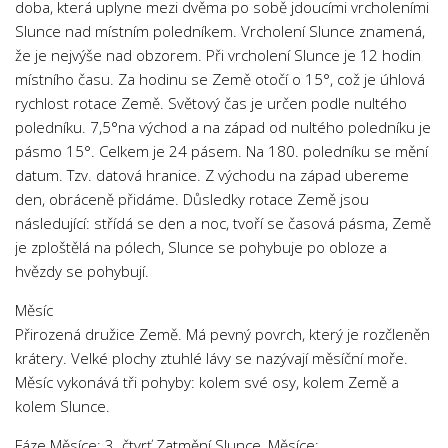
doba, která uplyne mezi dvěma po sobě jdoucími vrcholeními
Slunce nad místním poledníkem. Vrcholení Slunce znamená,
že je nejvýše nad obzorem. Při vrcholení Slunce je 12 hodin
místního času. Za hodinu se Země otočí o 15°, což je úhlová
rychlost rotace Země. Světový čas je určen podle nultého
poledníku. 7,5°na východ a na západ od nultého poledníku je
pásmo 15°. Celkem je 24 pásem. Na 180. poledníku se mění
datum. Tzv. datová hranice. Z východu na západ ubereme
den, obráceně přidáme. Důsledky rotace Země jsou
následující: střídá se den a noc, tvoří se časová pásma, Země
je zploštělá na pólech, Slunce se pohybuje po obloze a
hvězdy se pohybují.
Měsíc
Přirozená družice Země. Má pevný povrch, který je rozčleněn
krátery. Velké plochy ztuhlé lávy se nazývají měsíční moře.
Měsíc vykonává tři pohyby: kolem své osy, kolem Země a
kolem Slunce.
Fáze Měsíce: 3. čtvrť Zatmění Slunce, Měsíce: