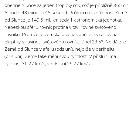
oběhne Slunce za jeden tropický rok, což je přibližně 365 dní
5 hodin 48 minut a 45 sekund. Průměrná vzdálenost Země
od Slunce je 149,5 mil. km tedy 1 astronomická jednotka.
Nebeskou sféru rovník protíná v tzv. rovině světového
rovníku. Protože je zemská osa nakloněna, svírá rovina
ekliptiky s rovinou světového rovníku úhel 23,5°. Nejdále je
Země od Slunce v afeliu (odsluní), nejblíže v periheliu
(přísluní). Země také mění svou rychlost. V přísluní má
rychlost 30,27 km/s, v odsluní 29,27 km/s.