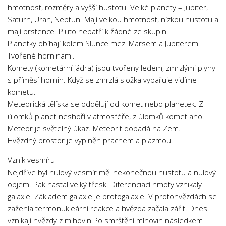
hmotnost, rozměry a vyšší hustotu. Velké planety – Jupiter,
Psychologie a Sociologie
Saturn, Uran, Neptun. Mají velkou hmotnost, nízkou hustotu a
Společenské vědy
mají prstence. Pluto nepatří k žádné ze skupin.
Technika
Planetky obíhají kolem Slunce mezi Marsem a Jupiterem.
Tvořené horninami.
Účetnictví
Komety (kometární jádra) jsou tvořeny ledem, zmrzlými plyny
Zdravotnictví
s příměsí hornin. Když se zmrzlá složka vypařuje vidíme
kometu.
Zeměpis
Meteorická tělíska se oddělují od komet nebo planetek. Z
Novinky
úlomků planet neshoří v atmosféře, z úlomků komet ano.
Meteor je světelný úkaz. Meteorit dopadá na Zem.
Hvězdný prostor je vyplněn prachem a plazmou.
Vznik vesmíru
Nejdříve byl nulový vesmír měl nekonečnou hustotu a nulový
objem. Pak nastal velký třesk. Diferenciací hmoty vznikaly
galaxie. Základem galaxie je protogalaxie. V protohvězdách se
zažehla termonukleární reakce a hvězda začala zářit. Dnes
vznikají hvězdy z mlhovin.Po smrštění mlhovin následkem