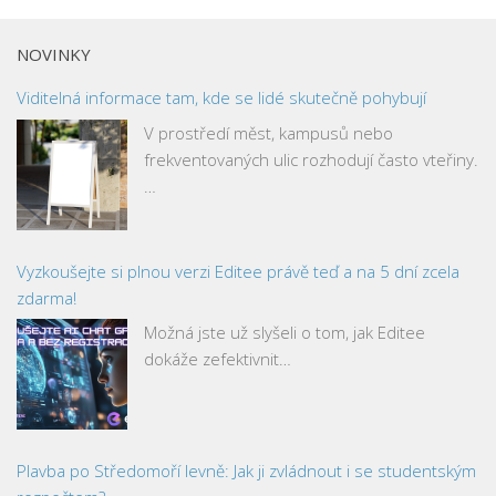
NOVINKY
Viditelná informace tam, kde se lidé skutečně pohybují
V prostředí měst, kampusů nebo
frekventovaných ulic rozhodují často vteřiny.
…
Vyzkoušejte si plnou verzi Editee právě teď a na 5 dní zcela
zdarma!
Možná jste už slyšeli o tom, jak Editee
dokáže zefektivnit…
Plavba po Středomoří levně: Jak ji zvládnout i se studentským