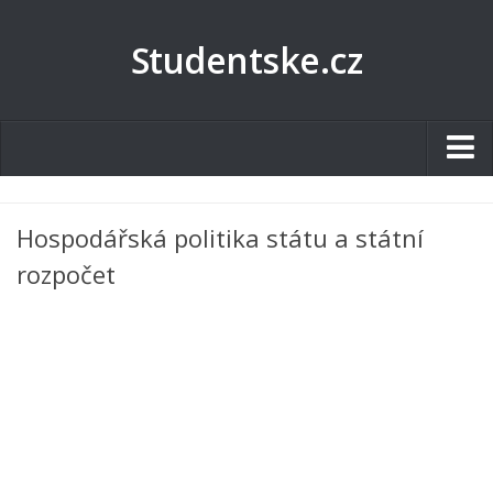
Studentske.cz
Studentské.cz
Hospodářská politika státu a státní
Tematické okruhy
rozpočet
Angličtina
Art
Biologie
Catering a Gastronomie
Český jazyk
Cestovní ruch