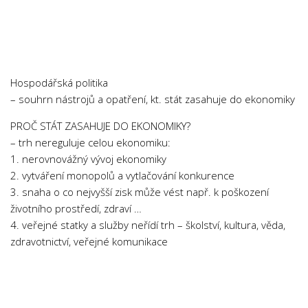
Chemie
Dějepis
Doprava a Logistika
Ekologie
Hospodářská politika
Ekonomie
– souhrn nástrojů a opatření, kt. stát zasahuje do ekonomiky
Fyzika
PROČ STÁT ZASAHUJE DO EKONOMIKY?
Informatika
– trh nereguluje celou ekonomiku:
1. nerovnovážný vývoj ekonomiky
Jazyky
2. vytváření monopolů a vytlačování konkurence
Management
3. snaha o co nejvyšší zisk může vést např. k poškození
Marketing
životního prostředí, zdraví …
4. veřejné statky a služby neřídí trh – školství, kultura, věda,
Němčina
zdravotnictví, veřejné komunikace
Občanská nauka
Pedagogika
Právo