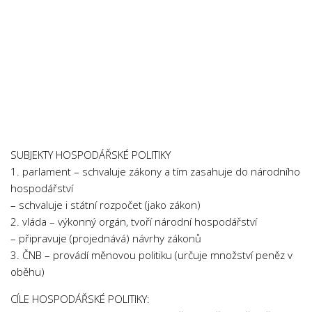
Psychologie a Sociologie
Společenské vědy
Technika
Účetnictví
Zdravotnictví
Zeměpis
Novinky
SUBJEKTY HOSPODÁŘSKÉ POLITIKY
1. parlament – schvaluje zákony a tím zasahuje do národního
hospodářství
– schvaluje i státní rozpočet (jako zákon)
2. vláda – výkonný orgán, tvoří národní hospodářství
– připravuje (projednává) návrhy zákonů
3. ČNB – provádí měnovou politiku (určuje množství peněz v
oběhu)
CÍLE HOSPODÁŘSKÉ POLITIKY: