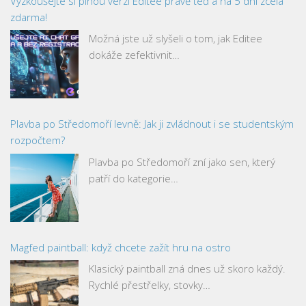
Vyzkoušejte si plnou verzi Editee právě teď a na 5 dní zcela
zdarma!
Možná jste už slyšeli o tom, jak Editee
dokáže zefektivnit…
Plavba po Středomoří levně: Jak ji zvládnout i se studentským
rozpočtem?
Plavba po Středomoří zní jako sen, který
patří do kategorie…
Magfed paintball: když chcete zažít hru na ostro
Klasický paintball zná dnes už skoro každý.
Rychlé přestřelky, stovky…