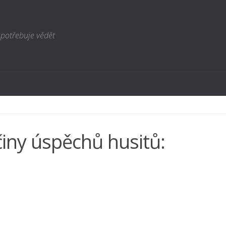
 potřebuje vědět
činy úspěchů husitů: