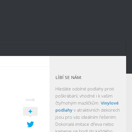
LÍBÍ SE NÁM:
Hledáte odolné podlahy proti
poškrábání, vhodné i k vašim
SHARE
čtyřnohým mazlíčkům.
Vinylové
podlahy
v atraktivních dekorech
jsou pro vás ideálním řešením.
Dokonalá imitace dřeva nebo
kamene se hodí do každého