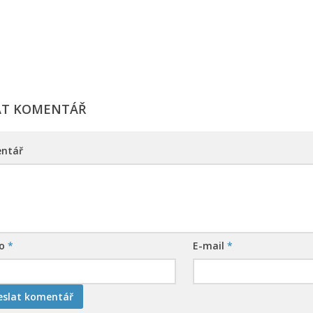
AT KOMENTÁŘ
ntář
no
*
E-mail
*