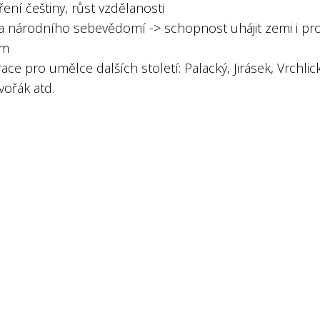
ření češtiny, růst vzdělanosti
la národního sebevědomí -> schopnost uhájit zemi i pro
ům
race pro umělce dalších století: Palacký, Jirásek, Vrchlick
vořák atd.