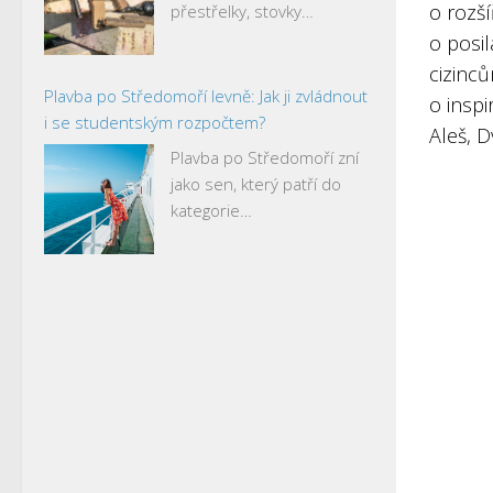
o rozší
přestřelky, stovky…
o posi
cizinc
Plavba po Středomoří levně: Jak ji zvládnout
o inspi
i se studentským rozpočtem?
Aleš, D
Plavba po Středomoří zní
jako sen, který patří do
kategorie…