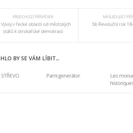
PŘEDCHOZÍ PŘÍSPĚVEK
NÁSLEDUJÍCÍ PŘÍ
 Vývoj v řecké oblasti od městských
5b Revoluční rok 18
států k otrokářské demokracii
LO BY SE VÁM LÍBIT...
 STŘEVO
Parní generátor
Les monu
historique