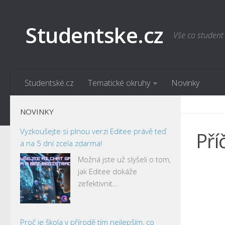
Studentske.cz
Vše co student
Studentské.cz
Tematické okruhy
Novinky
NOVINKY
Vyzkoušejte si plnou verzi Editee právě teď
Pří
a na 5 dní zcela zdarma!
Možná jste už slyšeli o tom,
jak Editee dokáže
zefektivnit…
Proč je škola v přírodě tím nejlepším, co