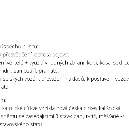
 úspěchů husitů:
a přesvědčení, ochota bojovat
ní velitelé + využití vhodných zbraní: kopí, kosa, sudlice
mdih, samostříl, prak atd.
tí selských vozů k převážení nákladů, k postavení vozo
atd.
am:
 katolické církve vznikla nová česká církev kališnická
 sněmu se zasedajícími 3 stavy: páni, rytíři, měšťané ->
 stavovského státu