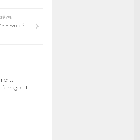
SPĚVEK
48 v Evropě
ments
s à Prague II