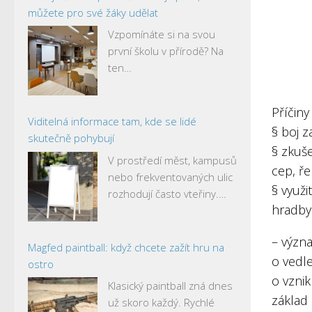
můžete pro své žáky udělat
Vzpomínáte si na svou
první školu v přírodě? Na
ten…
Příčiny
Viditelná informace tam, kde se lidé
§ boj z
skutečně pohybují
§ zkuše
V prostředí měst, kampusů
cep, ře
nebo frekventovaných ulic
§ využi
rozhodují často vteřiny.…
hradby 
– význ
Magfed paintball: když chcete zažít hru na
o vedle
ostro
o vznik
Klasický paintball zná dnes
základ
už skoro každý. Rychlé