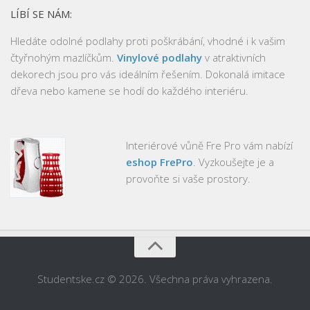
LÍBÍ SE NÁM:
Hledáte odolné podlahy proti poškrábání, vhodné i k vašim
čtyřnohým mazlíčkům.
Vinylové podlahy
v atraktivních
dekorech jsou pro vás ideálním řešením. Dokonalá imitace
dřeva nebo kamene se hodí do každého interiéru.
Interiérové vůně Fre Pro vám nabízí
eshop FrePro
. Vyzkoušejte je a
provoňte si vaše prostory.
Studentske.cz © 2026. Všechna práva vyhrazena.