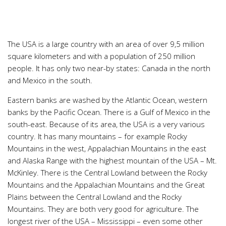
Chemie
Dějepis
Doprava a Logistika
The USA is a large country with an area of over 9,5 million
Ekologie
square kilometers and with a population of 250 million
people. It has only two near-by states: Canada in the north
Ekonomie
and Mexico in the south.
Fyzika
Eastern banks are washed by the Atlantic Ocean, western
Informatika
banks by the Pacific Ocean. There is a Gulf of Mexico in the
Jazyky
south-east. Because of its area, the USA is a very various
Management
country. It has many mountains – for example Rocky
Mountains in the west, Appalachian Mountains in the east
Marketing
and Alaska Range with the highest mountain of the USA – Mt.
Němčina
McKinley. There is the Central Lowland between the Rocky
Mountains and the Appalachian Mountains and the Great
Občanská nauka
Plains between the Central Lowland and the Rocky
Pedagogika
Mountains. They are both very good for agriculture. The
Právo
longest river of the USA – Mississippi – even some other