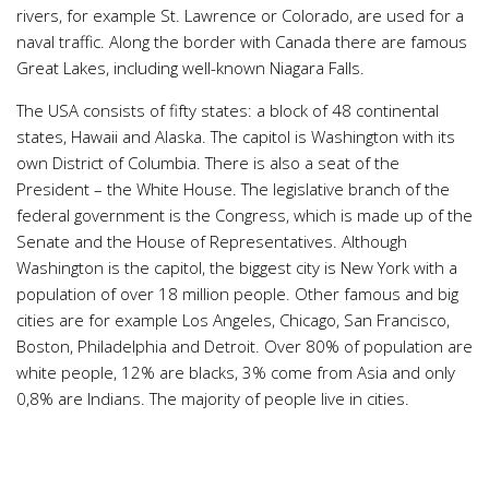
rivers, for example St. Lawrence or Colorado, are used for a
Psychologie a Sociologie
naval traffic. Along the border with Canada there are famous
Společenské vědy
Great Lakes, including well-known Niagara Falls.
Technika
The USA consists of fifty states: a block of 48 continental
Účetnictví
states, Hawaii and Alaska. The capitol is Washington with its
own District of Columbia. There is also a seat of the
Zdravotnictví
President – the White House. The legislative branch of the
Zeměpis
federal government is the Congress, which is made up of the
Novinky
Senate and the House of Representatives. Although
Washington is the capitol, the biggest city is New York with a
population of over 18 million people. Other famous and big
cities are for example Los Angeles, Chicago, San Francisco,
Boston, Philadelphia and Detroit. Over 80% of population are
white people, 12% are blacks, 3% come from Asia and only
0,8% are Indians. The majority of people live in cities.