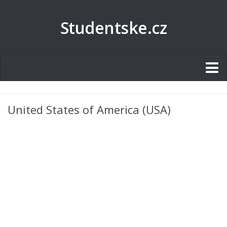
Studentske.cz
Studentské.cz
United States of America (USA)
Tematické okruhy
Angličtina
Art
Biologie
Catering a Gastronomie
Český jazyk
Cestovní ruch