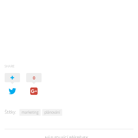
SHARE
0
Štítky:
marketing
plánování
NÁSLEDUJÍCÍ PŘÍSPĚVEK