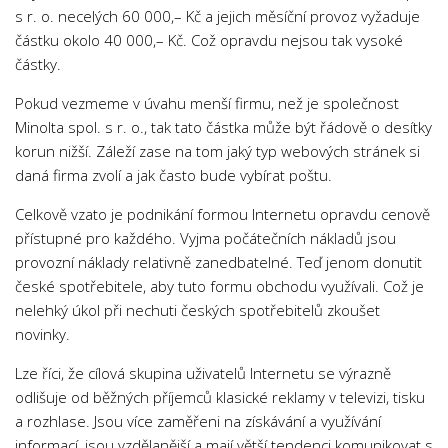
s r. o. necelých 60 000,– Kč a jejich měsíční provoz vyžaduje
částku okolo 40 000,– Kč. Což opravdu nejsou tak vysoké
částky.
Pokud vezmeme v úvahu menší firmu, než je společnost
Minolta spol. s r. o., tak tato částka může být řádově o desítky
korun nižší. Záleží zase na tom jaký typ webových stránek si
daná firma zvolí a jak často bude vybírat poštu.
Celkově vzato je podnikání formou Internetu opravdu cenově
přístupné pro každého. Vyjma počátečních nákladů jsou
provozní náklady relativně zanedbatelné. Teď jenom donutit
české spotřebitele, aby tuto formu obchodu využívali. Což je
nelehký úkol při nechuti českých spotřebitelů zkoušet
novinky.
Lze říci, že cílová skupina uživatelů Internetu se výrazně
odlišuje od běžných příjemců klasické reklamy v televizi, tisku
a rozhlase. Jsou více zaměřeni na získávání a využívání
informací, jsou vzdělanější a mají větší tendenci komunikovat s