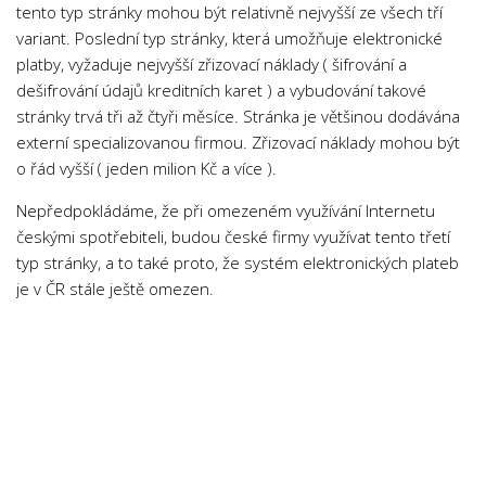
tento typ stránky mohou být relativně nejvyšší ze všech tří
Psychologie a Sociologie
variant. Poslední typ stránky, která umožňuje elektronické
Společenské vědy
platby, vyžaduje nejvyšší zřizovací náklady ( šifrování a
dešifrování údajů kreditních karet ) a vybudování takové
Technika
stránky trvá tři až čtyři měsíce. Stránka je většinou dodávána
Účetnictví
externí specializovanou firmou. Zřizovací náklady mohou být
Zdravotnictví
o řád vyšší ( jeden milion Kč a více ).
Zeměpis
Nepředpokládáme, že při omezeném využívání Internetu
Novinky
českými spotřebiteli, budou české firmy využívat tento třetí
typ stránky, a to také proto, že systém elektronických plateb
je v ČR stále ještě omezen.