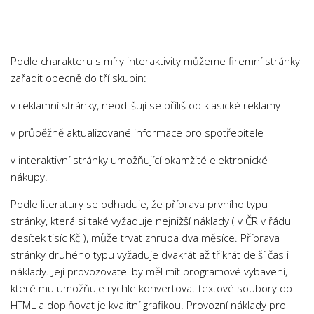
Chemie
Dějepis
Doprava a Logistika
Podle charakteru s míry interaktivity můžeme firemní stránky
Ekologie
zařadit obecně do tří skupin:
Ekonomie
v reklamní stránky, neodlišují se příliš od klasické reklamy
Fyzika
v průběžně aktualizované informace pro spotřebitele
Informatika
v interaktivní stránky umožňující okamžité elektronické
Jazyky
nákupy.
Management
Podle literatury se odhaduje, že příprava prvního typu
Marketing
stránky, která si také vyžaduje nejnižší náklady ( v ČR v řádu
Němčina
desítek tisíc Kč ), může trvat zhruba dva měsíce. Příprava
stránky druhého typu vyžaduje dvakrát až třikrát delší čas i
Občanská nauka
náklady. Její provozovatel by měl mít programové vybavení,
Pedagogika
které mu umožňuje rychle konvertovat textové soubory do
Právo
HTML a doplňovat je kvalitní grafikou. Provozní náklady pro