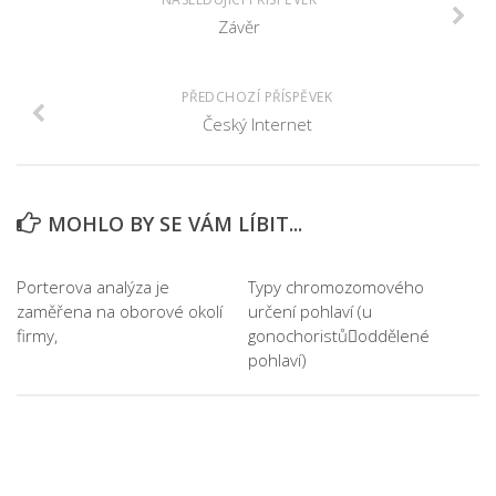
Závěr
PŘEDCHOZÍ PŘÍSPĚVEK
Český Internet
MOHLO BY SE VÁM LÍBIT...
Porterova analýza je
Typy chromozomového
zaměřena na oborové okolí
určení pohlaví (u
firmy,
gonochoristůoddělené
pohlaví)