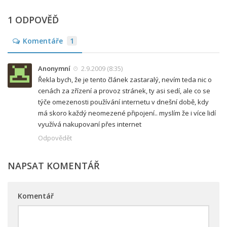
1 ODPOVĚĎ
Komentáře
1
Anonymní
2.9.2009 (8:35)
Řekla bych, že je tento článek zastaralý, nevím teda nic o
cenách za zřízení a provoz stránek, ty asi sedí, ale co se
týče omezenosti používání internetu v dnešní době, kdy
má skoro každý neomezené připojení.. myslím že i více lidí
využívá nakupovaní přes internet
Odpovědět
NAPSAT KOMENTÁŘ
Komentář