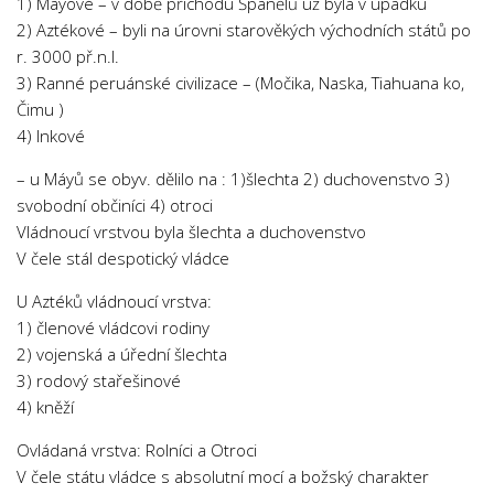
1) Mayové – v době příchodu Španělů už byla v úpadku
2) Aztékové – byli na úrovni starověkých východních států po
r. 3000 př.n.l.
3) Ranné peruánské civilizace – (Močika, Naska, Tiahuana ko,
Čimu )
4) Inkové
– u Máyů se obyv. dělilo na : 1)šlechta 2) duchovenstvo 3)
svobodní občiníci 4) otroci
Vládnoucí vrstvou byla šlechta a duchovenstvo
V čele stál despotický vládce
U Aztéků vládnoucí vrstva:
1) členové vládcovi rodiny
2) vojenská a úřední šlechta
3) rodový stařešinové
4) kněží
Ovládaná vrstva: Rolníci a Otroci
V čele státu vládce s absolutní mocí a božský charakter