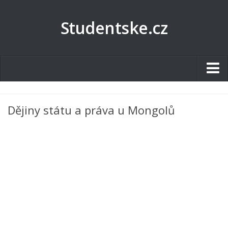
Studentske.cz
Studentské.cz
Dějiny státu a práva u Mongolů
Tematické okruhy
Angličtina
Art
Biologie
Catering a Gastronomie
Český jazyk
Cestovní ruch