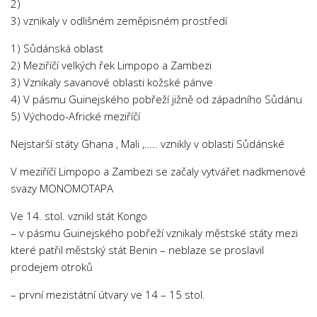
2)
3) vznikaly v odlišném zeměpisném prostředí
1) Sůdánská oblast
2) Meziříčí velkých řek Limpopo a Zambezi
3) Vznikaly savanové oblasti kožské pánve
4) V pásmu Guinejského pobřeží jižně od západního Sůdánu
5) Východo-Africké meziříčí
Nejstarší státy Ghana , Mali ,….. vznikly v oblasti Sůdánské
V meziříčí Limpopo a Zambezi se začaly vytvářet nadkmenové
svazy MONOMOTAPA
Ve 14. stol. vznikl stát Kongo
– v pásmu Guinejského pobřeží vznikaly městské státy mezi
které patřil městský stát Benin – neblaze se proslavil
prodejem otroků
– první mezistátní útvary ve 14 – 15 stol.