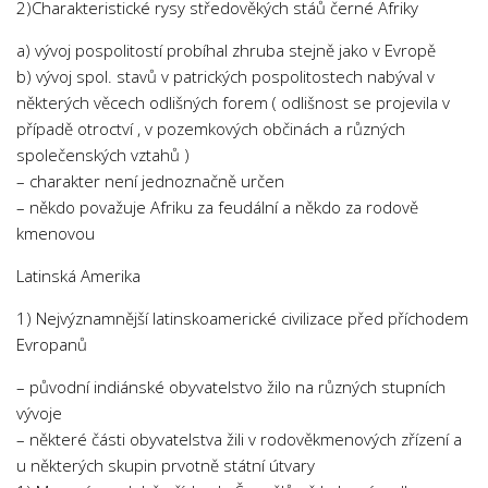
2)Charakteristické rysy středověkých stáů černé Afriky
a) vývoj pospolitostí probíhal zhruba stejně jako v Evropě
b) vývoj spol. stavů v patrických pospolitostech nabýval v
některých věcech odlišných forem ( odlišnost se projevila v
případě otroctví , v pozemkových občinách a různých
společenských vztahů )
– charakter není jednoznačně určen
– někdo považuje Afriku za feudální a někdo za rodově
kmenovou
Latinská Amerika
1) Nejvýznamnější latinskoamerické civilizace před příchodem
Evropanů
– původní indiánské obyvatelstvo žilo na různých stupních
vývoje
– některé části obyvatelstva žili v rodověkmenových zřízení a
u některých skupin prvotně státní útvary