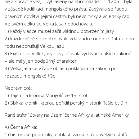
se a správně věz) – vyhlášený na shromáždění r. 1206 – byla
v zásadě kodifikací mongolského práva. Zabývala se řadou
právních odvětví. Jejími částmi byli nevolnický a vojenský řád.
Ve svém celku se Velká Jasa nedochovala.
1) každý vládce musel začít vládnou potvrzením Jasy
2) každoročně se kontrolovalo zda vládce nebo knížata z jeho
rodu neporušují Velkou Jasu
3) Existence Velké Jasy nevylučovala vydávání dalších zákonů
– ale měly jen podpůrný charakter
4) Velká Jasa se v řadě oblastí pokládala za zákon i po
rozpadu mongolské říše
Neprávnické:
1) Tajemná kronika Mongolů ze 13. stol
2) Sbírka kronik , kterou pořídil perský historik Rašíd et Din
Rané státní útvary na území černé Afriky a latinské Ameriky
A) Černá Afrika:
1) historické podmínky a oblasti vzniku středověkých států