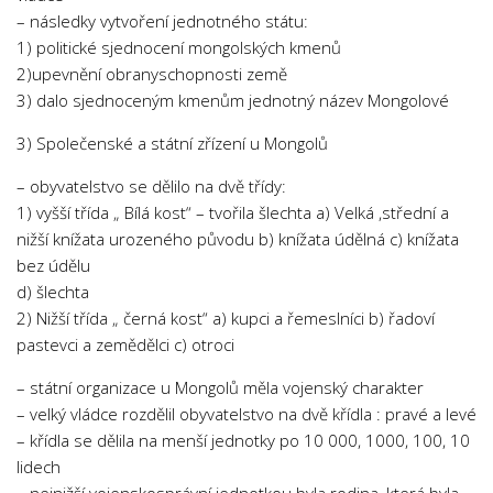
– následky vytvoření jednotného státu:
1) politické sjednocení mongolských kmenů
2)upevnění obranyschopnosti země
3) dalo sjednoceným kmenům jednotný název Mongolové
3) Společenské a státní zřízení u Mongolů
– obyvatelstvo se dělilo na dvě třídy:
1) vyšší třída „ Bílá kost“ – tvořila šlechta a) Velká ,střední a
nižší knížata urozeného původu b) knížata údělná c) knížata
bez údělu
d) šlechta
2) Nižší třída „ černá kost“ a) kupci a řemeslníci b) řadoví
pastevci a zemědělci c) otroci
– státní organizace u Mongolů měla vojenský charakter
– velký vládce rozdělil obyvatelstvo na dvě křídla : pravé a levé
– křídla se dělila na menší jednotky po 10 000, 1000, 100, 10
lidech