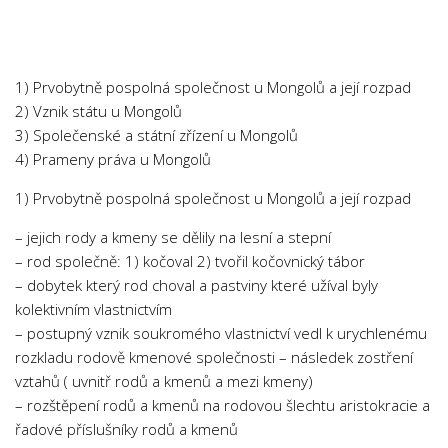
Chemie
Dějepis
Doprava a Logistika
1) Prvobytně pospolná společnost u Mongolů a její rozpad
Ekologie
2) Vznik státu u Mongolů
3) Společenské a státní zřízení u Mongolů
Ekonomie
4) Prameny práva u Mongolů
Fyzika
1) Prvobytně pospolná společnost u Mongolů a její rozpad
Informatika
Jazyky
– jejich rody a kmeny se dělily na lesní a stepní
– rod společně: 1) kočoval 2) tvořil kočovnický tábor
Management
– dobytek který rod choval a pastviny které užíval byly
Marketing
kolektivním vlastnictvím
– postupný vznik soukromého vlastnictví vedl k urychlenému
Němčina
rozkladu rodově kmenové společnosti – následek zostření
Občanská nauka
vztahů ( uvnitř rodů a kmenů a mezi kmeny)
Pedagogika
– rozštěpení rodů a kmenů na rodovou šlechtu aristokracie a
řadové příslušníky rodů a kmenů
Právo