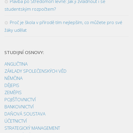
Plavba po Středomoří levně: Jak ji zvládnout i se
studentským rozpočtem?
Proč je škola v přírodě tím nejlepším, co můžete pro své
žáky udělat
STUDIJNÍ OSNOVY:
ANGLIČTINA
ZÁKLADY SPOLEČENSKÝCH VĚD
NĚMČINA
DĚJEPIS
ZEMĚPIS
POJIŠŤOVNICTVÍ
BANKOVNICTVÍ
DAŇOVÁ SOUSTAVA
ÚČETNICTVÍ
STRATEGICKÝ MANAGEMENT