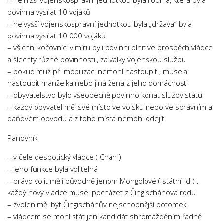
– nejnižší vojenskosprávní jednotkou byla rodina, která byla
povinna vysílat 10 vojáků
– nejvyšší vojenskosprávní jednotkou byla „država“ byla
povinna vysílat 10 000 vojáků
– všichni kočovníci v míru byli povinni plnit ve prospěch vládce
a šlechty různé povinnosti,, za války vojenskou službu
– pokud muž při mobilizaci nemohl nastoupit , musela
nastoupit manželka nebo jiná žena z jeho domácnosti
– obyvatelstvo bylo všeobecně povinno konat služby státu
– každý obyvatel měl své místo ve vojsku nebo ve správním a
daňovém obvodu a z toho místa nemohl odejít
Panovník
– v čele despotický vládce ( Chán )
– jeho funkce byla volitelná
– právo volit měli původně jenom Mongolové ( státní lid ) ,
každý nový vládce musel pocházet z Čingischánova rodu
– zvolen měl být Čingischánův nejschopnější potomek
– vládcem se mohl stát jen kandidát shromážděním řádně