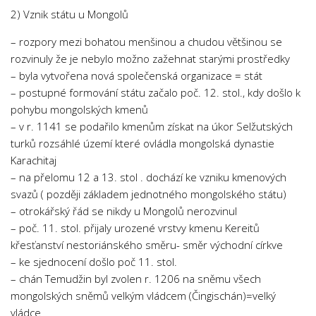
Psychologie a Sociologie
2) Vznik státu u Mongolů
Společenské vědy
– rozpory mezi bohatou menšinou a chudou většinou se
rozvinuly že je nebylo možno zažehnat starými prostředky
Technika
– byla vytvořena nová společenská organizace = stát
Účetnictví
– postupné formování státu začalo poč. 12. stol., kdy došlo k
Zdravotnictví
pohybu mongolských kmenů
– v r. 1141 se podařilo kmenům získat na úkor Selžutských
Zeměpis
turků rozsáhlé území které ovládla mongolská dynastie
Novinky
Karachitaj
– na přelomu 12 a 13. stol . dochází ke vzniku kmenových
svazů ( později základem jednotného mongolského státu)
– otrokářský řád se nikdy u Mongolů nerozvinul
– poč. 11. stol. přijaly urozené vrstvy kmenu Kereitů
křesťanství nestoriánského směru- směr východní církve
– ke sjednocení došlo poč 11. stol.
– chán Temudžin byl zvolen r. 1206 na sněmu všech
mongolských sněmů velkým vládcem (Čingischán)=velký
vládce