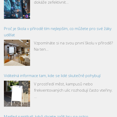
dokáže zefektivnit…
Proč je škola v přírodě tím nejlepším, co můžete pro své žáky
udělat
Vzpomínáte si na svou první školu v přírodě?
Na ten…
Viditelná informace tam, kde se lidé skutečně pohybují
V prostředí měst, kampusů nebo
frekventovaných ulic rozhodují často vteřiny.
…
Magfed paintball: když chcete zažít hru na ostro