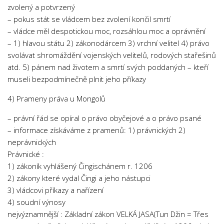
zvolený a potvrzený
– pokus stát se vládcem bez zvolení končil smrtí
– vládce měl despotickou moc, rozsáhlou moc a oprávnění
– 1) hlavou státu 2) zákonodárcem 3) vrchní velitel 4) právo
svolávat shromáždění vojenských velitelů, rodových stařešinů
atd. 5) pánem nad životem a smrtí svých poddaných – kteří
museli bezpodmínečně plnit jeho příkazy
4) Prameny práva u Mongolů
– právní řád se opíral o právo obyčejové a o právo psané
– informace získáváme z pramenů: 1) právnických 2)
neprávnických
Právnické :
1) zákoník vyhlášený Čingischánem r. 1206
2) zákony které vydal Čingi a jeho nástupci
3) vládcovi příkazy a nařízení
4) soudní výnosy
nejvýznamnější : Základní zákon VELKÁ JASA(Tun Džin = Třes