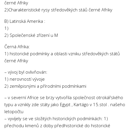
černé Afriky
2)Charakteristické rysy středověkých stáů černé Afriky
B) Latinská Amerika :
1)
2) Společenské zřízení u M
Černá Afrika:
1) historické podmínky a oblasti vzniku středověkých států
černé Afriky
– vývoj byl ovlivňován:
1) nerovností vývoje
2) zeměpisnými a přírodními podmínkami
– v severní Africe se brzy vytvořila společnost otrokářského
typu a vznikly zde státy jako Egypt , Kartágo v 15.stol . našeho
letopočtu
– vyvíjely se ve složitých historických podmínkách: 1)
přechodu kmenů z doby předhistorické do historické