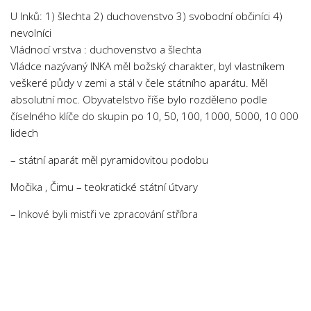
U Inků: 1) šlechta 2) duchovenstvo 3) svobodní občiníci 4)
nevolníci
Vládnocí vrstva : duchovenstvo a šlechta
Vládce nazývaný INKA měl božský charakter, byl vlastníkem
veškeré půdy v zemi a stál v čele státního aparátu. Měl
absolutní moc. Obyvatelstvo říše bylo rozděleno podle
číselného klíče do skupin po 10, 50, 100, 1000, 5000, 10 000
lidech
– státní aparát měl pyramidovitou podobu
Močika , Čimu – teokratické státní útvary
– Inkové byli mistři ve zpracování stříbra