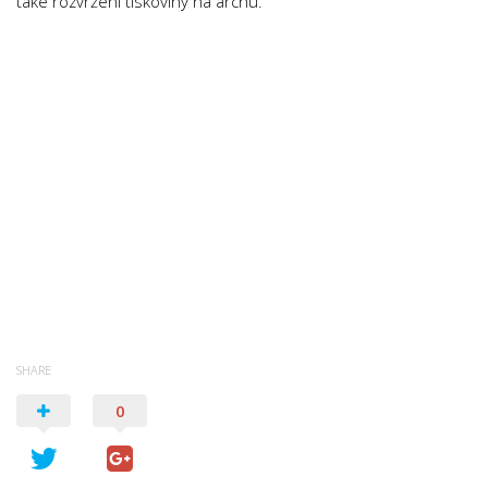
také rozvržení tiskoviny na archu.
SHARE
0