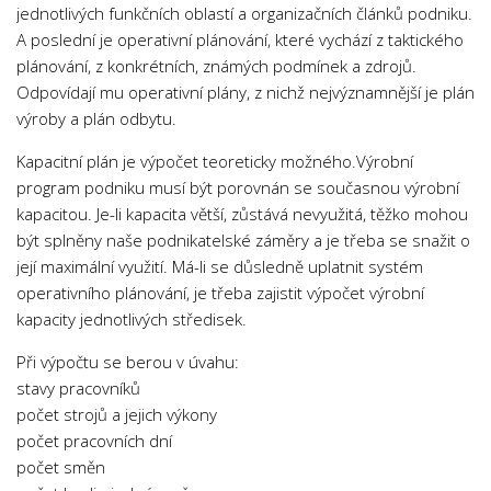
jednotlivých funkčních oblastí a organizačních článků podniku.
A poslední je operativní plánování, které vychází z taktického
plánování, z konkrétních, známých podmínek a zdrojů.
Odpovídají mu operativní plány, z nichž nejvýznamnější je plán
výroby a plán odbytu.
Kapacitní plán je výpočet teoreticky možného.Výrobní
program podniku musí být porovnán se současnou výrobní
kapacitou. Je-li kapacita větší, zůstává nevyužitá, těžko mohou
být splněny naše podnikatelské záměry a je třeba se snažit o
její maximální využití. Má-li se důsledně uplatnit systém
operativního plánování, je třeba zajistit výpočet výrobní
kapacity jednotlivých středisek.
Při výpočtu se berou v úvahu:
stavy pracovníků
počet strojů a jejich výkony
počet pracovních dní
počet směn