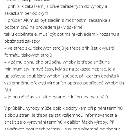
– přihlíží k zakázkám již dříve zařazených do výroby a
zakázkám periodickým
– průběh AK musí být sladěn s možnostmi zákazníka a
počtem dnů na provedení jak v tiskárně,
tak u odběratele, musí být optimální vzhledem k rozsahu a
obtížnosti zakázky
– ve středisku tiskových strojů je třeba přihlížet k využití
formátu tiskových strojů
– v zájmu plynulého průběhu výroby je třeba snížit na
minimum tzv. mrtvé časy, kdy se na zakázce nepracuje a
uplatňovat souběžný výrobní způsob, při kterém dochází k
vzájemnému překrytí výrobních operací popřípadě výrobních
fází
– je nutné včas zajistit nestandardní druhy materiálů.
V průběhu výroby může dojít k odchylkám při plnění termínů
z obou stran. Je třeba zajistit vzájemnou informovanost a
snažit se o vyrovnání termínů v dalších fázích výroby. Při
závažných posunech termínu je nutno písemně navrhnout