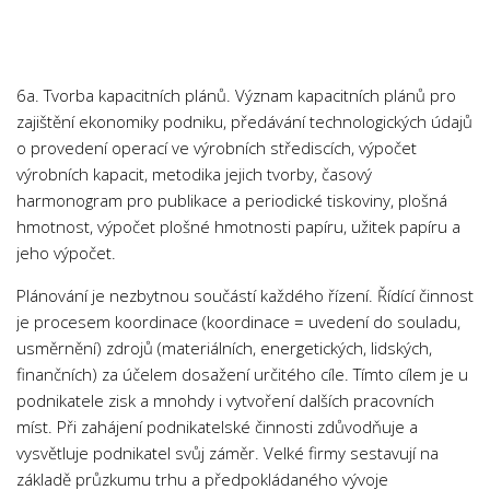
Chemie
Dějepis
Doprava a Logistika
6a. Tvorba kapacitních plánů. Význam kapacitních plánů pro
Ekologie
zajištění ekonomiky podniku, předávání technologických údajů
o provedení operací ve výrobních střediscích, výpočet
Ekonomie
výrobních kapacit, metodika jejich tvorby, časový
Fyzika
harmonogram pro publikace a periodické tiskoviny, plošná
Informatika
hmotnost, výpočet plošné hmotnosti papíru, užitek papíru a
jeho výpočet.
Jazyky
Management
Plánování je nezbytnou součástí každého řízení. Řídící činnost
je procesem koordinace (koordinace = uvedení do souladu,
Marketing
usměrnění) zdrojů (materiálních, energetických, lidských,
Němčina
finančních) za účelem dosažení určitého cíle. Tímto cílem je u
podnikatele zisk a mnohdy i vytvoření dalších pracovních
Občanská nauka
míst. Při zahájení podnikatelské činnosti zdůvodňuje a
Pedagogika
vysvětluje podnikatel svůj záměr. Velké firmy sestavují na
Právo
základě průzkumu trhu a předpokládaného vývoje