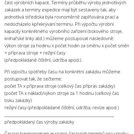
část výrobních kapacit. Termíny průběhu výroby jednotlivých
zakázek a termíny expedice mají být sestaveny tak, aby
jednotlivá střediska byla rovnoměrně zaplňována prací a
nedocházelo kpřekrývání termínu. Při výpočtu výrobní
kapacity konkrétného výrobního zařízení (tiskového stroje,
knihařské linky atd.) můžeme postupovat následovně:
výkon stroje za hodinu x počet hodin za směnu x počet směn
+ příprava stroje + režijní časy
(předpokládané čištění, údržba apod.).
Při výpočtu spotřeby času na konkrétní zakázku můžeme
postupovat tak, že sečteme:
počet TA x příprava stroje (celkový čas příprav zakázky)
(počet TA x náklad)/výkon stroje za 1 hodinu (celkový čas
tisku zakázky)
režijní časy (předpokládané čištění, údržba, revize apod.)
_____________________________________________________________
předpokládaný čas výroby zakázky
Časový harmonogram je rozpis časových termínů pro výrobu