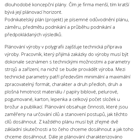
dlouhodobé koncepční plány. Čím je firma menší, tím kratší
Psychologie a Sociologie
bývá její plánovací horizont.
Společenské vědy
Podnikatelský plán (projekt) je písemné odůvodnění plánu,
Technika
záměru, předmětu podnikání a průběhu podnikání a
předpokládaných výsledků.
Účetnictví
Plánování výroby v polygrafii zajišťuje technická příprava
Zdravotnictví
výroby. Pracovník, který přijímá zakázky do výroby musí být
Zeměpis
dokonale seznámen s technickými možnostmi a parametry
Novinky
strojů a zařízení, na nichž se bude provádět výroba. Mezi
technické parametry patří především minimální a maximální
zpracovatelný formát, charakter a druh předloh, druh a
plošná hmotnost materiálu / papíry biblové, pelurové,
pogumované, karton, lepenka a celkový počet složek u
brožur a publikací. Plánování obsahuje činnosti, které jsou
zaměřeny na určování cílů a stanovení postupů, jak těchto
cílů dosáhnout. Z každého plánu musí být zřejmé dvě
základní skutečnosti a to čeho chceme dosáhnout a jak toho
chceme dosáhnout. Dále je plánování charakterizováno