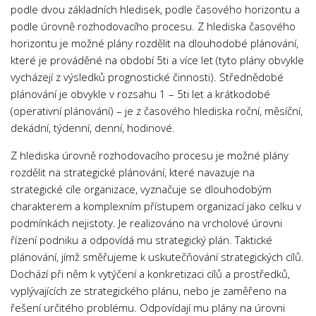
podle dvou základních hledisek, podle časového horizontu a
podle úrovně rozhodovacího procesu. Z hlediska časového
horizontu je možné plány rozdělit na dlouhodobé plánování,
které je prováděné na období 5ti a více let (tyto plány obvykle
vycházejí z výsledků prognostické činnosti). Střednědobé
plánování je obvykle v rozsahu 1 – 5ti let a krátkodobé
(operativní plánování) – je z časového hlediska roční, měsíční,
dekádní, týdenní, denní, hodinové.
Z hlediska úrovně rozhodovacího procesu je možné plány
rozdělit na strategické plánování, které navazuje na
strategické cíle organizace, vyznačuje se dlouhodobým
charakterem a komplexním přístupem organizací jako celku v
podmínkách nejistoty. Je realizováno na vrcholové úrovni
řízení podniku a odpovídá mu strategický plán. Taktické
plánování, jímž směřujeme k uskutečňování strategických cílů.
Dochází při něm k vytýčení a konkretizaci cílů a prostředků,
vyplývajících ze strategického plánu, nebo je zaměřeno na
řešení určitého problému. Odpovídají mu plány na úrovni