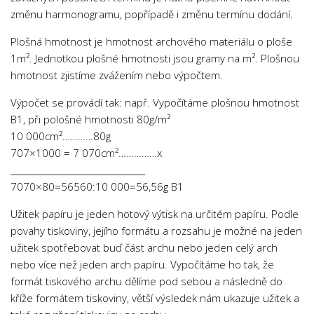
změnu harmonogramu, popřípadě i změnu termínu dodání.
Plošná hmotnost je hmotnost archového materiálu o ploše
1m². Jednotkou plošné hmotnosti jsou gramy na m². Plošnou
hmotnost zjistíme zvážením nebo výpočtem.
Výpočet se provádí tak: např. Vypočítáme plošnou hmotnost
B1, při pološné hmotnosti 80g/m²
10 000cm²…………80g
707×1000 = 7 070cm²……………x
________________________________
7070×80=56560:10 000=56,56g B1
Užitek papíru je jeden hotový výtisk na určitém papíru. Podle
povahy tiskoviny, jejího formátu a rozsahu je možné na jeden
užitek spotřebovat buď část archu nebo jeden celý arch
nebo více než jeden arch papíru. Vypočítáme ho tak, že
formát tiskového archu dělíme pod sebou a následně do
kříže formátem tiskoviny, větší výsledek nám ukazuje užitek a