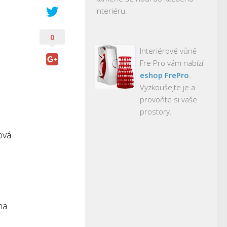
interiéru.
0
Interiérové vůně
Fre Pro vám nabízí
eshop FrePro
.
Vyzkoušejte je a
provoňte si vaše
prostory.
ová
na