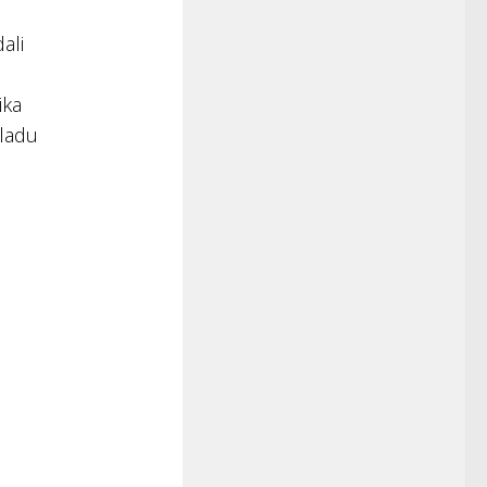
ali
ika
uladu