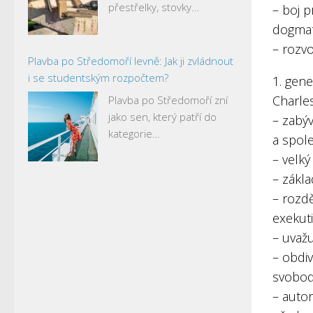
přestřelky, stovky…
– boj p
dogmat
– rozv
Plavba po Středomoří levně: Jak ji zvládnout
i se studentským rozpočtem?
1. gen
Charle
Plavba po Středomoří zní
jako sen, který patří do
– zabýv
kategorie…
a spole
– velký
– zákl
– rozdě
exekuti
– uvažu
– obdiv
svobo
– auto