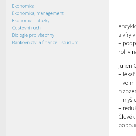
Ekonomika
Ekonomika, management
Ekonomie - otázky
encyklo
Cestovní ruch
a víry 
Biologie pro všechny
Bankovnictví a finance - studium
– podpo
roli v 
Julien 
– lékař
– velmi
nizoze
– myšle
– redu
Člověk 
pobouř