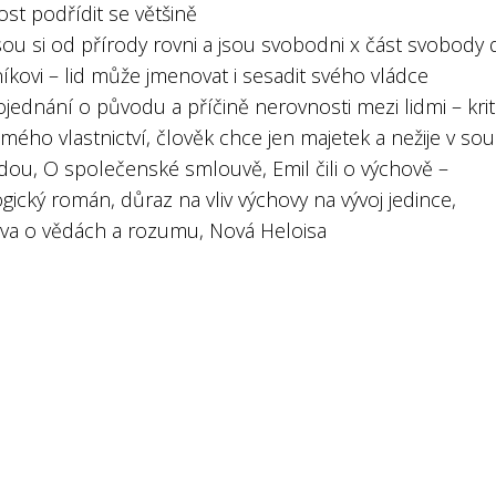
st podřídit se většině
jsou si od přírody rovni a jsou svobodni x část svobody d
kovi – lid může jmenovat i sesadit svého vládce
ojednání o původu a příčině nerovnosti mezi lidmi – krit
ého vlastnictví, člověk chce jen majetek a nežije v so
dou, O společenské smlouvě, Emil čili o výchově –
ický román, důraz na vliv výchovy na vývoj jedince,
va o vědách a rozumu, Nová Heloisa