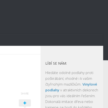
LÍBÍ SE NÁM:
Hledáte odolné podlahy proti
poškrábání, vhodné i k vašim
čtyřnohým mazlíčkům.
Vinylové
podlahy
v atraktivních dekorech
SHARE
jsou pro vás ideálním řešením.
Dokonalá imitace dřeva nebo
kamene se hodí do každého