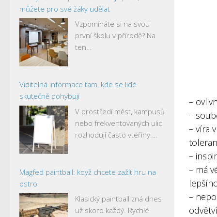
můžete pro své žáky udělat
Vzpomínáte si na svou
první školu v přírodě? Na
ten…
Viditelná informace tam, kde se lidé
skutečně pohybují
– ovlivn
V prostředí měst, kampusů
– soub
nebo frekventovaných ulic
– víra 
rozhodují často vteřiny.…
tolera
– insp
– má v
Magfed paintball: když chcete zažít hru na
lepšího
ostro
– nepos
Klasický paintball zná dnes
odvětví 
už skoro každý. Rychlé