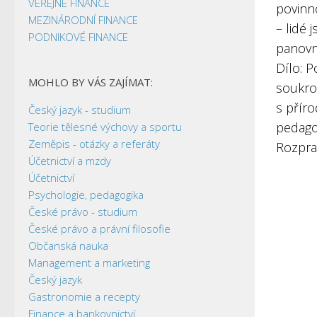
VEŘEJNÉ FINANCE
povinno
MEZINÁRODNÍ FINANCE
– lidé 
PODNIKOVÉ FINANCE
panovní
Dílo: P
MOHLO BY VÁS ZAJÍMAT:
soukrom
s příro
Český jazyk - studium
pedagog
Teorie tělesné výchovy a sportu
Zeměpis - otázky a referáty
Rozpra
Účetnictví a mzdy
Účetnictví
Psychologie, pedagogika
České právo - studium
České právo a právní filosofie
Občanská nauka
Management a marketing
Český jazyk
Gastronomie a recepty
Finance a bankovnictví