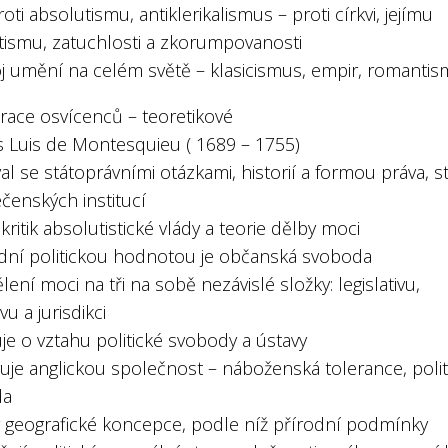
roti absolutismu, antiklerikalismus – proti církvi, jejímu
ismu, zatuchlosti a zkorumpovanosti
oj umění na celém světě – klasicismus, empir, romanti
erace osvícenců – teoretikové
s Luis de Montesquieu ( 1689 – 1755)
al se státoprávními otázkami, historií a formou práva, s
čenských institucí
 kritik absolutistické vlády a teorie dělby moci
adní politickou hodnotou je občanská svoboda
lení moci na tři na sobě nezávislé složky: legislativu,
vu a jurisdikci
je o vztahu politické svobody a ústavy
uje anglickou společnost – náboženská tolerance, polit
da
r geografické koncepce, podle níž přírodní podmínky