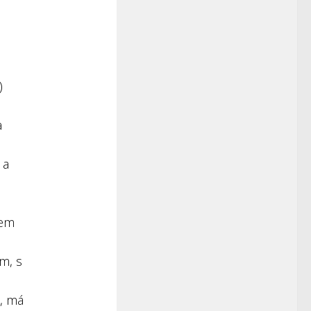
)
a
 a
lem
m, s
h, má