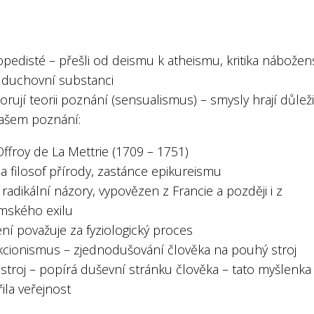
pedisté – přešli od deismu k atheismu, kritika nábožen
v duchovní substanci
rují teorii poznání (sensualismus) – smysly hrají důlež
našem poznání:
Offroy de La Mettrie (1709 – 1751)
 a filosof přírody, zastánce epikureismu
 radikální názory, vypovězen z Francie a později i z
mského exilu
ní považuje za fyziologický proces
kcionismus – zjednodušování člověka na pouhý stroj
stroj – popírá duševní stránku člověka – tato myšlenka
ila veřejnost