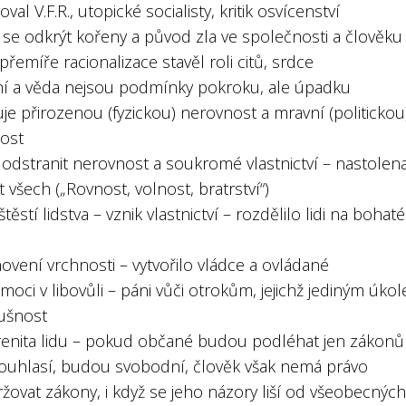
oval V.F.R., utopické socialisty, kritik osvícenství
 se odkrýt kořeny a původ zla ve společnosti a člověku
 přemíře racionalizace stavěl roli citů, srdce
í a věda nejsou podmínky pokroku, ale úpadku
uje přirozenou (fyzickou) nerovnost a mravní (politickou
ost
 odstranit nerovnost a soukromé vlastnictví – nastolen
 všech („Rovnost, volnost, bratrství“)
eštěstí lidstva – vznik vlastnictví – rozdělilo lidi na bohaté
ovení vrchnosti – vytvořilo vládce a ovládané
 moci v libovůli – páni vůči otrokům, jejichž jediným úko
lušnost
renita lidu – pokud občané budou podléhat jen zákonů
souhlasí, budou svobodní, člověk však nemá právo
žovat zákony, i když se jeho názory liší od všeobecnýc