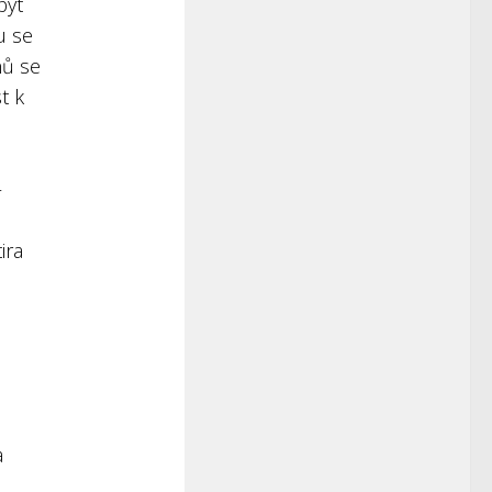
být
u se
nů se
t k
u
–
ira
a