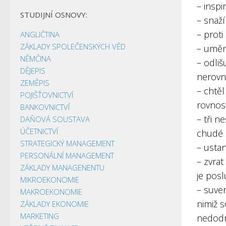
– inspir
STUDIJNÍ OSNOVY:
– snaží
– proti
ANGLIČTINA
ZÁKLADY SPOLEČENSKÝCH VĚD
– uměn
NĚMČINA
– odliš
DĚJEPIS
nerovn
ZEMĚPIS
– chtěl
POJIŠŤOVNICTVÍ
rovnost
BANKOVNICTVÍ
– tři n
DAŇOVÁ SOUSTAVA
ÚČETNICTVÍ
chudé
STRATEGICKÝ MANAGEMENT
– ustan
PERSONÁLNÍ MANAGEMENT
– zvrat
ZÁKLADY MANAGENENTU
je pos
MIKROEKONOMIE
– suve
MAKROEKONOMIE
nimiž 
ZÁKLADY EKONOMIE
MARKETING
nedodr