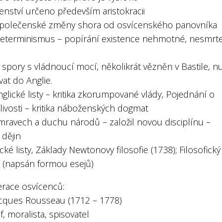
enství určeno především aristokracii
 společenské změny shora od osvícenského panovníka
 determinismus – popírání existence nehmotné, nesmrt
 spory s vládnoucí mocí, několikrát vězněn v Bastile, 
at do Anglie.
nglické listy – kritika zkorumpované vlády, Pojednání o
livosti – kritika náboženských dogmat
 mravech a duchu národů – založil novou disciplínu –
i dějin
ické listy, Základy Newtonovy filosofie (1738); Filosofický
k (napsán formou esejů)
erace osvícenců:
acques Rousseau (1712 – 1778)
of, moralista, spisovatel