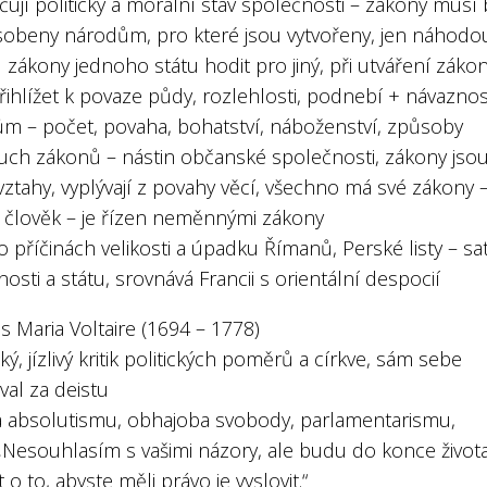
ují politický a morální stav společnosti – zákony musí 
sobeny národům, pro které jsou vytvořeny, jen náhodo
zákony jednoho státu hodit pro jiný, při utváření záko
ihlížet k povaze půdy, rozlehlosti, podnebí + návaznos
m – počet, povaha, bohatství, náboženství, způsoby
Duch zákonů – nástin občanské společnosti, zákony jso
ztahy, vyplývají z povahy věcí, všechno má své zákony 
, člověk – je řízen neměnnými zákony
 příčinách velikosti a úpadku Římanů, Perské listy – sat
osti a státu, srovnává Francii s orientální despocií
s Maria Voltaire (1694 – 1778)
cký, jízlivý kritik politických poměrů a církve, sám sebe
val za deistu
ika absolutismu, obhajoba svobody, parlamentarismu,
 „Nesouhlasím s vašimi názory, ale budu do konce život
t o to, abyste měli právo je vyslovit.“