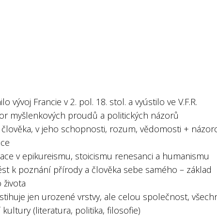
ilo vývoj Francie v 2. pol. 18. stol. a vyústilo ve V.F.R.
or myšlenkových proudů a politických názorů
v člověka, v jeho schopnosti, rozum, vědomosti + názor
nce
irace v epikureismu, stoicismu renesanci a humanismu
ést k poznání přírody a člověka sebe samého – základ
 života
tihuje jen urozené vrstvy, ale celou společnost, všech
kultury (literatura, politika, filosofie)