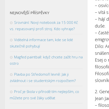
– osvíc
– vítá
NEJNOVĚJŠÍ PŘÍSPĚVKY
– hájí
Srovnání: Nový notebook za 15 000 Kč
duše.
vs. repasovaný profi stroj. Kdo vyhraje?
– časté
emigrov
Viditelná informace tam, kde se lidé
Dílo: A
skutečně pohybují
snášen
Magfed paintball: když chcete zažít hru na
Esej o
ostro
filosofi
Filosof
Plavba po Středomoří levně: Jak ji
slovní
zvládnout i se studentským rozpočtem?
2. Gen
Proč je škola v přírodě tím nejlepším, co
můžete pro své žáky udělat
Jean J
– filos