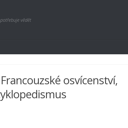
 potřebuje vědět
 Francouzské osvícenství,
yklopedismus