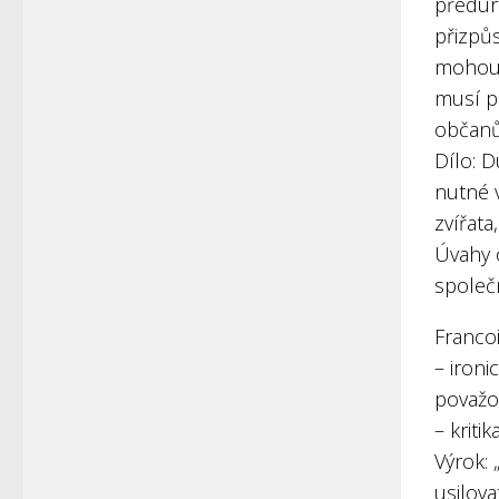
předurč
přizpů
mohou 
musí př
občanů
Dílo: 
nutné v
zvířata
Úvahy o
společn
Francoi
– ironi
považo
– krit
Výrok:
usilova