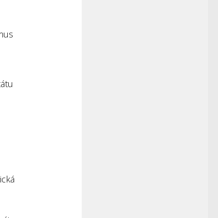
smus
tátu
ická