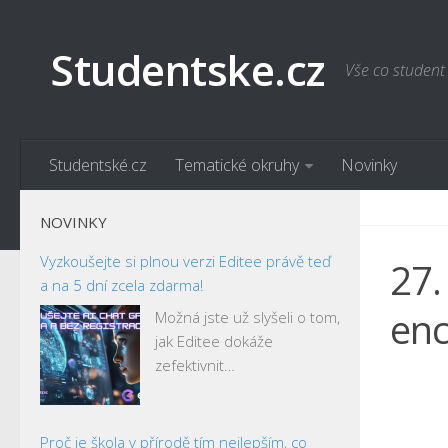
Studentske.cz
Vše co student
Studentské.cz
Tematické okruhy
Novinky
NOVINKY
Vyzkoušejte si plnou verzi Editee právě teď
27.
a na 5 dní zcela zdarma!
enc
Možná jste už slyšeli o tom,
jak Editee dokáže
zefektivnit…
Proč je škola v přírodě tím nejlepším, co