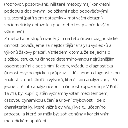
(rozhovor, pozorování), některé metody mají konkrétní
Psychologie a Sociologie
podobu s doslovnými položkami nebo odpověďovými
Společenské vědy
situacemi (patří sem dotazníky – motivační dotazník,
Technika
sociometrický dotazník a pod. nebo testy – především
výkonové).
Účetnictví
Z metod a postupů uváděných na této úrovni diagnostické
Zdravotnictví
činnosti považujeme za nejsložitější “analýzu výsledků a
výkonů žákovy práce”. Vzhledem k tomu, že se jedná o
Zeměpis
složitou strukturu činností determinovanou nejrůznějšími
Novinky
osobnostními a sociálními faktory, vyžaduje diagnostická
činnost psychologickou průpravu i důkladnou diagnostickou
znalost situací, úkolů a výtvorů, které jsou analyzovány. Při
jedné z těchto analýz učebních činností (upozorňuje V.Kulič
1971), byl kupř. zjištěn významný vztah mezi tempem,
časovou dynamikou učení a úrovní chybovosti. Jde o
charakteristiky, které vážně ovlivňují kvalitu učebního
procesu, a které by měly být zohledněny v korektivním
metodickém opatření.