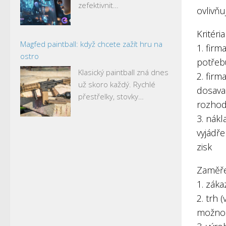
zefektivnit…
ovlivňu
Kritéria
Magfed paintball: když chcete zažít hru na
1. firm
ostro
potřeb
Klasický paintball zná dnes
2. fir
už skoro každý. Rychlé
dosavad
přestřelky, stovky…
rozhodn
3. nák
vyjádř
zisk
Zaměře
1. záka
2. trh 
možnos