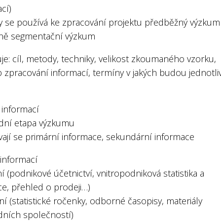
cí)
y se používá ke zpracování projektu předběžný výzkum
ně segmentační výzkum
e: cíl, metody, techniky, velikost zkoumaného vzorku,
 zpracování informací, termíny v jakých budou jednotli
 informací
adní etapa výzkumu
vají se primární informace, sekundární informace
 informací
ní (podnikové účetnictví, vnitropodniková statistika a
ce, přehled o prodeji…)
ní (statistické ročenky, odborné časopisy, materiály
ních společností)