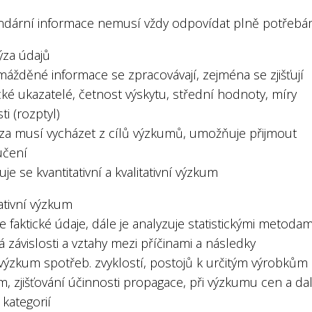
ndární informace nemusí vždy odpovídat plně potřeb
ýza údajů
ážděné informace se zpracovávají, zejména se zjišťují
ické ukazatelé, četnost výskytu, střední hodnoty, míry
ti (rozptyl)
ýza musí vycházet z cílů výzkumů, umožňuje přijmout
učení
šuje se kvantitativní a kvalitativní výzkum
ativní výzkum
uje faktické údaje, dále je analyzuje statistickými metodam
závislosti a vztahy mezi příčinami a následky
: výzkum spotřeb. zvyklostí, postojů k určitým výrobkům 
, zjišťování účinnosti propagace, při výzkumu cen a da
 kategorií