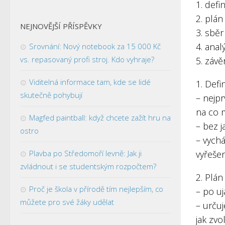
1. def
2. plá
NEJNOVĚJŠÍ PŘÍSPĚVKY
3. sběr
4. anal
Srovnání: Nový notebook za 15 000 Kč
vs. repasovaný profi stroj. Kdo vyhraje?
5. záv
Viditelná informace tam, kde se lidé
1. Def
skutečně pohybují
– nejpr
na co 
Magfed paintball: když chcete zažít hru na
– bez 
ostro
– vych
Plavba po Středomoří levně: Jak ji
vyřeše
zvládnout i se studentským rozpočtem?
2. Plá
Proč je škola v přírodě tím nejlepším, co
– po uj
můžete pro své žáky udělat
– určuj
jak zvo