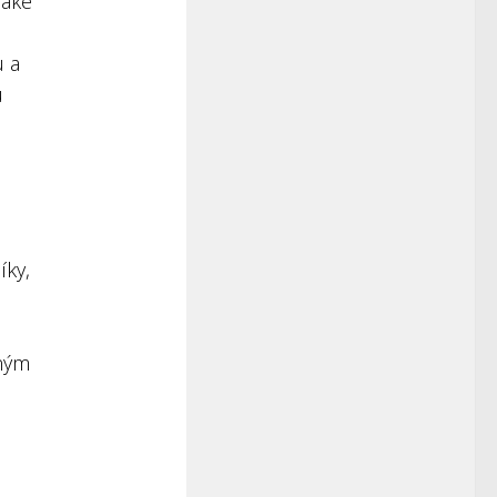
jaké
u a
u
íky,
iným