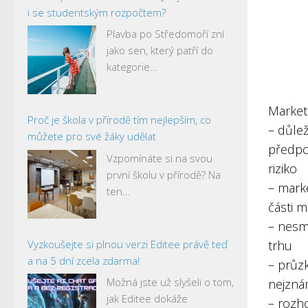
i se studentským rozpočtem?
Plavba po Středomoří zní
jako sen, který patří do
kategorie…
Market
Proč je škola v přírodě tím nejlepším, co
– důle
můžete pro své žáky udělat
předpo
Vzpomínáte si na svou
riziko
první školu v přírodě? Na
– marke
ten…
části 
– nesm
Vyzkoušejte si plnou verzi Editee právě teď
trhu
a na 5 dní zcela zdarma!
– průz
Možná jste už slyšeli o tom,
nejznám
jak Editee dokáže
– rozh