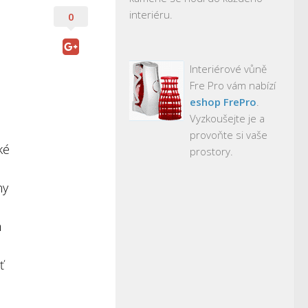
interiéru.
0
Interiérové vůně
Fre Pro vám nabízí
eshop FrePro
.
Vyzkoušejte je a
provoňte si vaše
ké
prostory.
ny
m
ť