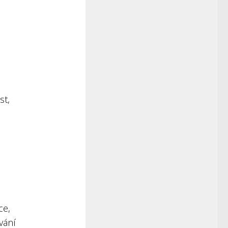
st,
ce,
vání