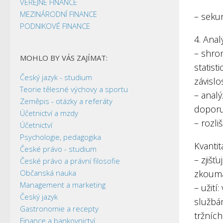
VEŘEJNÉ FINANCE
MEZINÁRODNÍ FINANCE
– seku
PODNIKOVÉ FINANCE
4. Anal
– shrom
MOHLO BY VÁS ZAJÍMAT:
statist
Český jazyk - studium
závislos
Teorie tělesné výchovy a sportu
– anal
Zeměpis - otázky a referáty
dopor
Účetnictví a mzdy
– rozli
Účetnictví
Psychologie, pedagogika
Kvantit
České právo - studium
– zjišť
České právo a právní filosofie
Občanská nauka
zkoumá 
Management a marketing
– užití
Český jazyk
službám
Gastronomie a recepty
tržních
Finance a bankovnictví