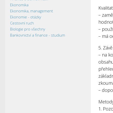
Ekonomika
Kvalita
Ekonomika, management
– zaměř
Ekonomie - otázky
hodnot
Cestovní ruch
– použ
Biologie pro všechny
Bankovnictví a finance - studium
– má o
5. Záv
– na ko
obsahu
přehle
základn
zkoum
– dopo
Metod
1. Poz