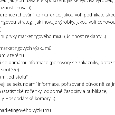
bek (jak jsou uživatelé spokojeni, jak se využívá výrobek, 
žnosti inovací)
kurence (chování konkurence, jakou volí podnikatelsko
ngovou strategii, jak inovuje výrobky, jakou volí cenovo
)
atní prvky marketingového mixu (účinnost reklamy…)
marketingových výzkumů
kum v terénu
ují se primární informace (pohovory se zákazníky, dotazn
 soutěže)
um „od stolu“
ívají se sekundární informace, pořizované původně za j
(statistické ročenky, odborné časopisy a publikace,
ály Hospodářské komory…)
marketingového výzkumu