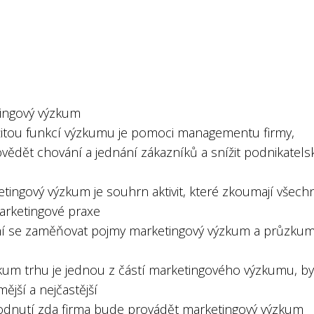
ingový výzkum
žitou funkcí výzkumu je pomoci managementu firmy,
vědět chování a jednání zákazníků a snížit podnikatels
tingový výzkum je souhrn aktivit, které zkoumají všech
marketingové praxe
í se zaměňovat pojmy marketingový výzkum a průzku
kum trhu je jednou z částí marketingového výzkumu, by
ější a nejčastější
odnutí zda firma bude provádět marketingový výzkum