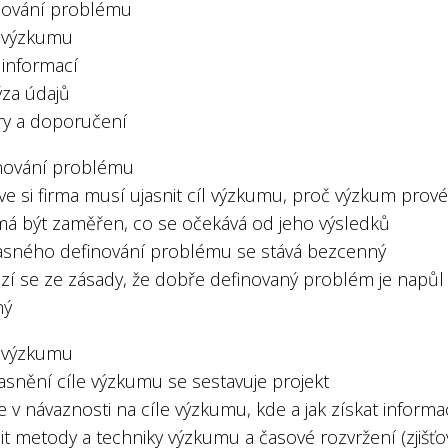
inování problému
n výzkumu
 informací
ýza údajů
ěry a doporučení
inování problému
ve si firma musí ujasnit cíl výzkumu, proč výzkum prové
má být zaměřen, co se očekává od jeho výsledků
jasného definování problému se stává bezcenný
ází se ze zásady, že dobře definovaný problém je napůl
ný
n výzkumu
asnění cíle výzkumu se sestavuje projekt
e v návaznosti na cíle výzkumu, kde a jak získat informa
lit metody a techniky výzkumu a časové rozvržení (zjišťo