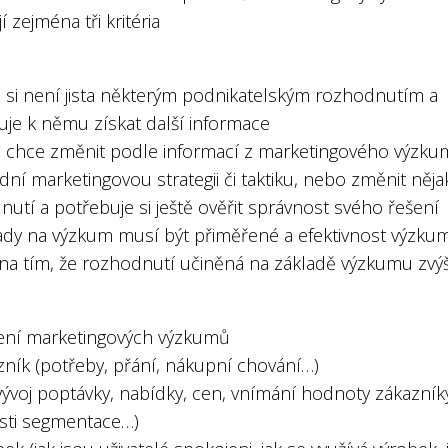
jí zejména tři kritéria
a si není jista některým podnikatelským rozhodnutím a
uje k němu získat další informace
ma chce změnit podle informací z marketingového výzk
ní marketingovou strategii či taktiku, nebo změnit něja
utí a potřebuje si ještě ověřit správnost svého řešení
lady na výzkum musí být přiměřené a efektivnost výzku
ena tím, že rozhodnutí učiněná na základě výzkumu zvýš
ní marketingových výzkumů
zník (potřeby, přání, nákupní chování…)
(vývoj poptávky, nabídky, cen, vnímání hodnoty zákazník
ti segmentace…)