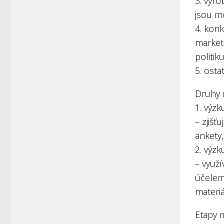
3. výro
jsou mo
4. kon
marketi
politiku
5. ost
Druhy 
1. výz
– zjišť
ankety,
2. výzk
– využ
účelem 
materi
Etapy 