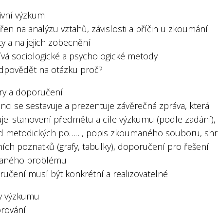
tivní výzkum
en na analýzu vztahů, závislosti a příčin u zkoumání
y a na jejich zobecnění
ívá sociologické a psychologické metody
dpovědět na otázku proč?
ěry a doporučení
nci se sestavuje a prezentuje závěrečná zpráva, která
je: stanovení předmětu a cíle výzkumu (podle zadání),
d metodických po……, popis zkoumaného souboru, shr
ích poznatků (grafy, tabulky), doporučení pro řešení
aného problému
ručení musí být konkrétní a realizovatelné
y výzkumu
orování