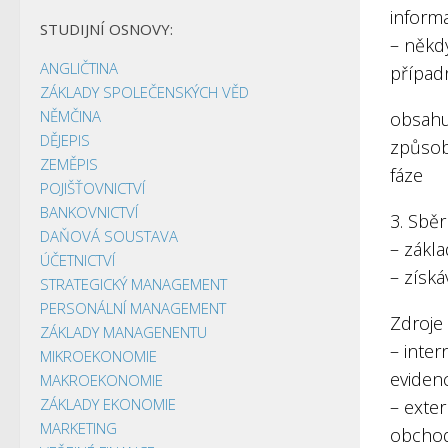
informa
STUDIJNÍ OSNOVY:
– někd
ANGLIČTINA
případ
ZÁKLADY SPOLEČENSKÝCH VĚD
NĚMČINA
obsahuj
DĚJEPIS
způsob
ZEMĚPIS
fáze
POJIŠŤOVNICTVÍ
BANKOVNICTVÍ
3. Sběr
DAŇOVÁ SOUSTAVA
– zákl
ÚČETNICTVÍ
– získá
STRATEGICKÝ MANAGEMENT
PERSONÁLNÍ MANAGEMENT
Zdroje
ZÁKLADY MANAGENENTU
– inter
MIKROEKONOMIE
eviden
MAKROEKONOMIE
ZÁKLADY EKONOMIE
– exter
MARKETING
obchod