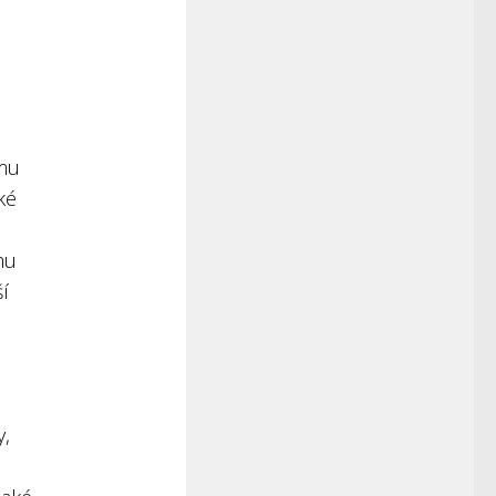
umu
ké
mu
í
y,