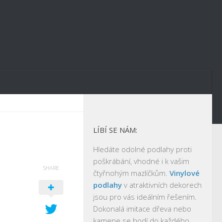
LÍBÍ SE NÁM:
Hledáte odolné podlahy proti
poškrábání, vhodné i k vašim
SHARE
čtyřnohým mazlíčkům.
Vinylové
podlahy
v atraktivních dekorech
jsou pro vás ideálním řešením.
Dokonalá imitace dřeva nebo
kamene se hodí do každého