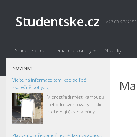
Studentske.cz
Vše co student
Studentské.cz
Tematické okruhy
Novinky
NOVINKY
Viditelná informace tam, kde se lidé
Mar
skutečně pohybují
V prostředí měst, kampusů
nebo frekventovaných ulic
rozhodují často vteřiny.…
Plavba po Středomoří levně: Jak ji zvládnout