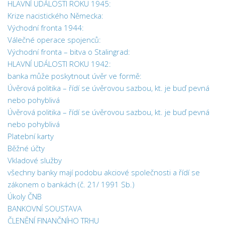
HLAVNÍ UDÁLOSTI ROKU 1945:
Krize nacistického Německa:
Východní fronta 1944:
Válečné operace spojenců:
Východní fronta – bitva o Stalingrad:
HLAVNÍ UDÁLOSTI ROKU 1942:
banka může poskytnout úvěr ve formě:
Úvěrová politika – řídí se úvěrovou sazbou, kt. je buď pevná
nebo pohyblivá
Úvěrová politika – řídí se úvěrovou sazbou, kt. je buď pevná
nebo pohyblivá
Platební karty
Běžné účty
Vkladové služby
všechny banky mají podobu akciové společnosti a řídí se
zákonem o bankách (č. 21/ 1991 Sb.)
Úkoly ČNB
BANKOVNÍ SOUSTAVA
ČLENĚNÍ FINANČNÍHO TRHU