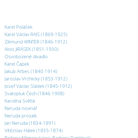
Chemie
Dějepis
Doprava a Logistika
Karel Poláček
Ekologie
Karel Václav RAIS (1869-1925)
Zikmund WINTER (1846-1912)
Ekonomie
Alois JIRÁSEK (1851-1930)
Fyzika
Osvobozené divadlo
Informatika
Karel Čapek
Jakub Arbes (1840-1914)
Jazyky
Jaroslav Vrchlický (1853-1912)
Management
Josef Václav Sládek (1845-1912)
Marketing
Svatopluk Čech (1846-1908)
Karolína Světlá
Němčina
Neruda novinář
Občanská nauka
Neruda prozaik
Jan Neruda (1834-1891)
Pedagogika
Vítězslav Hálek (1835-1874)
Právo
Božena Němcová (roz. Barbora Panklová)