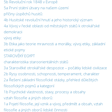
5b Revoluční rok 1848 v Evropě
5a První státní útvary na našem území
příčiny úspěchů husitů:
4b Husitské revoluční hnutí a jeho historický význam
4a Vývoj v řecké oblasti od městských států k otrokářské
demokracii
vývoj etiky:
3b Etika jako teorie mravnosti a morálky, vývoj etiky, základní
etické pojmy
STAROVĚKÝ EGYPT
charakteristika staroorientálních států
3a Starověké otrokářské despozice – počátky lidské civilizace
2b Rysy osobnosti, schopnosti, temperament, charakter
2a Řešení základní filosofické otázky, přehled důležitých
filosofických pojmů a kategorií
1b Psychické vlastnosti, stavy, procesy a obsahy
vztah filosofie a jiných oborů:
1a Pojetí filosofie, její vznik a vývoj, předmět a obsah, vztah
filosofie a jiných oborů lidské činnosti