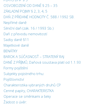
OSVOBOZENÍ OD DANĚ § 25 – 35
ZÁKLADNÍ POJMY § 2, 3, 4, 5
DAŇ Z PŘIDANÉ HODNOTY Č. 588 / 1992 SB.
Nepřímé daně
Silniční daň (zák. 16 / 1993 Sb.)
Daň z převodu nemovitostí
Sazby daně §11
Majetkové daně
BENÁTKY
BAROK A SÚČASNOSŤ – STRATENÝ RAJ
DANĚ Z PŘÍJMŮ, Daňová soustava platí od 1.1.93
Formy pojištění
Subjekty pojistného trhu:
Pojišťovnictví
Charakteristika vybraných druhů CP
Cenné papíry, CHARAKTERISTKA
Operace se směnkami a šeky
Žádost o úvěr: