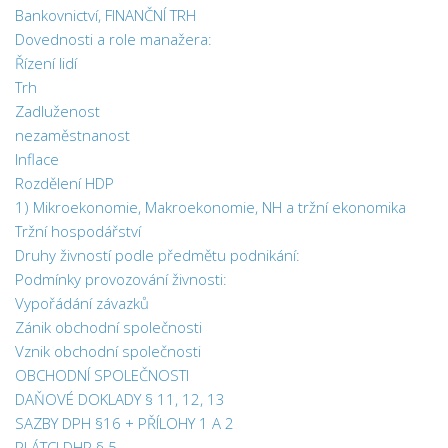
Bankovnictví, FINANČNÍ TRH
Dovednosti a role manažera:
Řízení lidí
Trh
Zadluženost
nezaměstnanost
Inflace
Rozdělení HDP
1) Mikroekonomie, Makroekonomie, NH a tržní ekonomika
Tržní hospodářství
Druhy živností podle předmětu podnikání:
Podmínky provozování živnosti:
Vypořádání závazků
Zánik obchodní společnosti
Vznik obchodní společnosti
OBCHODNÍ SPOLEČNOSTI
DAŇOVÉ DOKLADY § 11, 12, 13
SAZBY DPH §16 + PŘÍLOHY 1 A 2
PLÁTCI DHP § 5