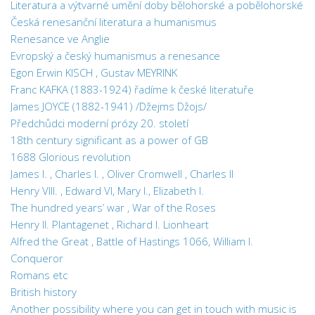
Literatura a výtvarné umění doby bělohorské a pobělohorské
Česká renesanční literatura a humanismus
Renesance ve Anglie
Evropský a český humanismus a renesance
Egon Erwin KISCH , Gustav MEYRINK
Franc KAFKA (1883-1924) řadíme k české literatuře
James JOYCE (1882-1941) /Džejms Džojs/
Předchůdci moderní prózy 20. století
18th century significant as a power of GB
1688 Glorious revolution
James I. , Charles I. , Oliver Cromwell , Charles II
Henry VIII. , Edward VI, Mary I., Elizabeth I.
The hundred years’ war , War of the Roses
Henry II. Plantagenet , Richard I. Lionheart
Alfred the Great , Battle of Hastings 1066, William I.
Conqueror
Romans etc
British history
Another possibility where you can get in touch with music is