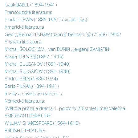
Isaak BABEL (1894-1941)
Francouzská literatura:
Sinclair LEWIS (1885-1951) /sinklér lujs)
Americká literatura
Georg Bernard SHAW (džordž bernard šó) /1856-1950/
Anglická literatura
Michail ŠOLOCHOV , Ivan BUNIN , Jevgenij ZAMJATIN
Alexej TOLSTOJ (1862-1945)
Michail BULGAKOV (1891-1940)
Michail BULGAKOV (1891-1940)
Andrej BĚLYJ (1880-1934)
Boris PILŇAK (1894-1941)
Ruský a sovětský realismus:
Německá literatura:
Světová próza a drama 1. poloviny 20.století, meziválečná
AMERICAN LITERATURE
WILLIAM SHAKESPEARE (1564-1616)
BRITISH LITERATURE
United States of America (USA)