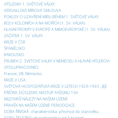
VÝSLEDKY 1. SVĚTOVÉ VÁLKY:
VERSAILLSKÁ MÍROVÁ SMLOUVA
POKUSY O UZAVŘENÍ MÍRU BĚHEM 1. SVĚTOVÉ VÁLKY:
BOJ V KOLONIÍCH A NA MOŘÍCH (1. SV. VÁLKA):
HLAVNÍ FRONTY V EVROPĚ A MIMOEVROPSKÉ (1. SV. VÁLKA):
ZAČÁTEK 1. SV. VÁLKY:
KRIZE V ČSR
ŠPANĚLSKO
RAKOUSKO
PRUBEH 2. SVETOVE VALKY V NEMECKU A HLAVNÍ HITLEROVI
SPOLUPRACOVNÍCI:
Francie, VB, Německo
KRIZE V USA:
SVĚTOVÁ HOSPODÁŘSKÁ KRIZE V LETECH 1929-1933 , JEJÍ
PŘÍČINY, DŮSLEDKY, NÁSTUP FAŠISMU 15A
NEJSTARŠÍ NÁLEZY NA NAŠEM ÚZEMÍ:
PRAVĚK NA NAŠEM ÚZEMÍ: PERIODIZACE:
DOBA ŘÍMSKÁ: charakteristika: přechod do starověku
DOBA ŽELEZNÁ: charakteristika: od 1.tisíciletí