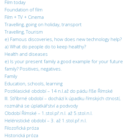
Film today
Foundation of film
Film + TV + Cinema
Travelling, going on holiday, transport
Travelling, Tourism
e) Famous discoveries, how does new technology help?
a) What do people do to keep healthy?
Health and diseases
e) Is your present family a good example for your future
family? Positives, negatives.
Family
Education, schools, learning
Postklasické období – 14 n.l.až do pádu říše Římské
III. Stříbrné období – dochází k úpadku římských ctností,
rozmáhá se úplatkářství a podvody
Období Římské – 1.stol.př.n.l. až 5.stol.n.l.
Helénistické období – 3. až 1.stol.př.n.l.
Filozofická próza
Historická próza