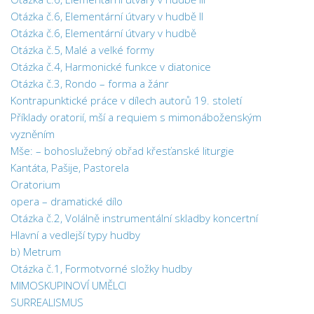
Otázka č.6, Elementární útvary v hudbě II
Otázka č.6, Elementární útvary v hudbě
Otázka č.5, Malé a velké formy
Otázka č.4, Harmonické funkce v diatonice
Otázka č.3, Rondo – forma a žánr
Kontrapunktické práce v dílech autorů 19. století
Příklady oratorií, mší a requiem s mimonáboženským
vyzněním
Mše: – bohoslužebný obřad křesťanské liturgie
Kantáta, Pašije, Pastorela
Oratorium
opera – dramatické dílo
Otázka č.2, Volálně instrumentální skladby koncertní
Hlavní a vedlejší typy hudby
b) Metrum
Otázka č.1, Formotvorné složky hudby
MIMOSKUPINOVÍ UMĚLCI
SURREALISMUS