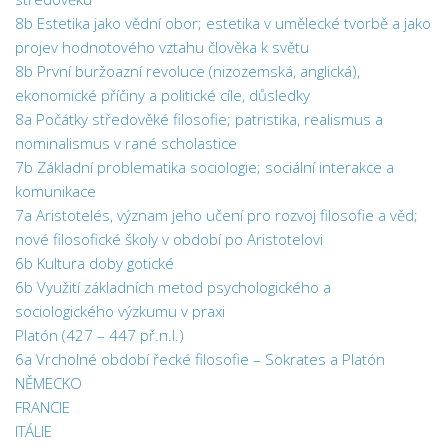
8b Estetika jako vědní obor; estetika v umělecké tvorbě a jako
projev hodnotového vztahu člověka k světu
8b První buržoazní revoluce (nizozemská, anglická),
ekonomické příčiny a politické cíle, důsledky
8a Počátky středověké filosofie; patristika, realismus a
nominalismus v rané scholastice
7b Základní problematika sociologie; sociální interakce a
komunikace
7a Aristotelés, význam jeho učení pro rozvoj filosofie a věd;
nové filosofické školy v období po Aristotelovi
6b Kultura doby gotické
6b Využití základních metod psychologického a
sociologického výzkumu v praxi
Platón (427 – 447 př.n.l.)
6a Vrcholné období řecké filosofie – Sokrates a Platón
NĚMECKO
FRANCIE
ITÁLIE