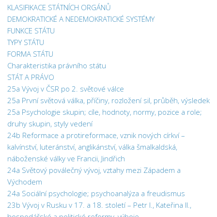
KLASIFIKACE STÁTNÍCH ORGÁNŮ
DEMOKRATICKÉ A NEDEMOKRATICKÉ SYSTÉMY
FUNKCE STÁTU
TYPY STÁTU
FORMA STÁTU
Charakteristika právního státu
STÁT A PRÁVO
25a Vývoj v ČSR po 2. světové válce
25a První světová válka, příčiny, rozložení sil, průběh, výsledek
25a Psychologie skupin; cíle, hodnoty, normy, pozice a role;
druhy skupin, styly vedení
24b Reformace a protireformace, vznik nových církví –
kalvínství, luteránství, anglikánství, válka šmalkaldská,
náboženské války ve Francii, Jindřich
24a Světový poválečný vývoj, vztahy mezi Západem a
Východem
24a Sociální psychologie; psychoanalýza a freudismus
23b Vývoj v Rusku v 17. a 18. století – Petr I., Kateřina II.,
hospodářské a politické reformy, výboje