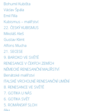
Bohumil Kubišta
Václav Špála
Emil Filla
Kubismus – malířství:
22. ČESKÝ KUBISMUS
Mikoláš Aleš
Gustav Klimt
Alfons Mucha
21. SECESE
9. BAROKO VE SVĚTĚ
RENESANCE V ČEKÝCH ZEMÍCH
NĚMECKÉ RENESANČNÍ MALÍŘSTVÍ
Benátské malířství
ITALSKÉ VRCHOLNÉ RENESANČNÍ UMĚNÍ
8. RENESANCE VE SVĚTĚ
7. GOTIKA U NÁS
6. GOTIKA SVĚT
5. ROMÁNSKÝ SLOH
ŘÍM