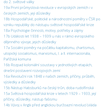
do 2. světové války
19a První průmyslová revoluce v evropských zemích i v
českých zemích, její důsledky
18b Hospodářské, politické a národnostní poměry v ČSR po
vzniku republiky do nástupu světové hospodářské krize
18a Psychologie činnosti, motivy, potřeby a zájmy
17b Události let 1938 – 1939 u nás v rámci evropského
dějinného vývoje, jejich důsledky
17a Sociální poměry na počátku kapitalismu, chartismus,
utopický socialismus, marxismus, I. a II. internacionála,
Pařížská komuna
16b Rozpad koloniální soustavy v jednotlivých etapách,
dnešní postavení rozvojových zemí
16a Revoluční rok 1848 v našich zemích, příčiny, průběh,
výsledky a důsledky
15b Nástup Habsburků na český trůn, doba rudolfinská
15a Světová hospodářská krize v letech 1929 – 1933, její
příčiny, důsledky, nástup fašismu
14b Vývoj v Anglii před anglickou buržoazní revolucí (vláda