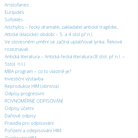
Aristofanes
Eurípidés
Sofoklés
Aischylos – řecký dramatik, zakladatel antické tragédie,
Attické (klasické) období – 5. a 4 stol.př.n.l.
Ve slovesném umění se začíná uplatňovat lyrika. Řekové
rozeznávali:
Antická literatura – Antická řecká literatura (8.stol. př.n.l. –
5stol. n.l.)
MBA program – co to vlastně je?
Investiční výstavba
Reprodukce HIM (obnova)
Odpisy progresivní
ROVNOMĚRNÉ ODPISOVÁNÍ
Odpisy účetní
Daňové odpisy:
Pravidla pro odpisování
Pořízení a odepisování HIM:
Oceňování HIM: