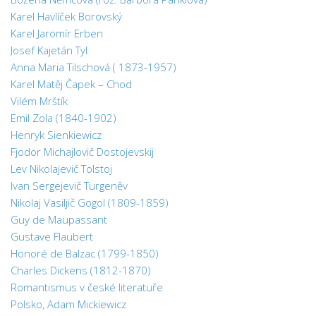
Psychologie a Sociologie
Karel Havlíček Borovský
Karel Jaromír Erben
Společenské vědy
Josef Kajetán Tyl
Technika
Anna Maria Tilschová ( 1873-1957)
Účetnictví
Karel Matěj Čapek – Chod
Vilém Mrštík
Zdravotnictví
Emil Zola (1840-1902)
Zeměpis
Henryk Sienkiewicz
Fjodor Michajlovič Dostojevskij
Novinky
Lev Nikolajevič Tolstoj
Ivan Sergejevič Turgeněv
Nikolaj Vasiljič Gogol (1809-1859)
Guy de Maupassant
Gustave Flaubert
Honoré de Balzac (1799-1850)
Charles Dickens (1812-1870)
Romantismus v české literatuře
Polsko, Adam Mickiewicz