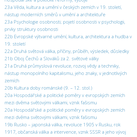
23a Věda, kultura a umění v českých zemích v 19. století,
nástup moderních směrů v umění a architektuře
23a Psychologie osobnosti; pojetí osobnosti v psychologii,
prvky struktury osobnosti
22b Evropské výtvarné umění, kultura, architektura a hudba v
19. století
22a Druhá světová válka, příčiny, průběh, výsledek, důsledky
21b Oboj Čechů a Slováků za 2. světové války
21a Druhá průmyslová revoluce, rozvoj vědy a techniky,
nástup monopolního kapitalismu, jeho znaky, v jednotlivých
zemích
20b Kultura doby románské (9. – 12. stol.)
20a Hospodářské a politické poměry v evropských zemích
mezi dvěma světovými válkami, vznik fašismu
20a Hospodářské a politické poměry v evropských zemích
mezi dvěma světovými válkami, vznik fašismu
19b Rusko – japonská válka, revoluce 1905 v Rusku, rok
1917, občanská válka a intervence, vznik SSSR a jeho vývoj