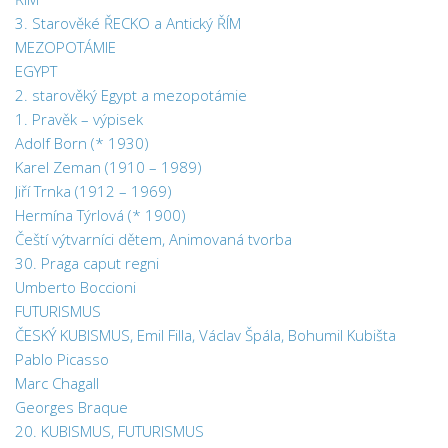
3. Starověké ŘECKO a Antický ŘÍM
MEZOPOTÁMIE
EGYPT
2. starověký Egypt a mezopotámie
1. Pravěk – výpisek
Adolf Born (* 1930)
Karel Zeman (1910 – 1989)
Jiří Trnka (1912 – 1969)
Hermína Týrlová (* 1900)
Čeští výtvarníci dětem, Animovaná tvorba
30. Praga caput regni
Umberto Boccioni
FUTURISMUS
ČESKÝ KUBISMUS, Emil Filla, Václav Špála, Bohumil Kubišta
Pablo Picasso
Marc Chagall
Georges Braque
20. KUBISMUS, FUTURISMUS