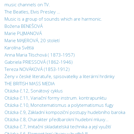
music channels on TV.
The Beatles, Elvis Presley …
Music is a group of sounds which are harmonic.
Božena BENEŠOVÁ
Marie PUJMANOVÁ
Marie MAJEROVÁ, 20 století
Karolína Světlá
Anna Maria Tilschová ( 1873-1957)
Gabriela PRIESSOVÁ (1862-1946)
Tereza NOVÁKOVÁ (1853-1912)
Ženy v české literatuře, spisovatelky a literární hrdinky
THE BRITISH MASS MEDIA
Otázka č.12, Sonátový cyklus
Otázka č.11, Variační formy instrum. kontrapunktu
Otázka č.10, Monotematismus a polytematismus fugy
Otázka č.9, Základní kompoziční postupy hudebního baroka
Otázka č.8, Charakter předbarokní hudební mluvy…
Otázka č.7, Imitační skladatelská technika a její využití
Otázka č.6, Elementární útvary v hudbě III