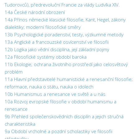
Tudorovců), předrevoluční Francie za vlády Ludvíka XIV.
14a České národní obrození
14a Přínos německé klasické filosofie, Kant, Hegel, zákony
dialektiky; moderní filosofické směry
13b Psychologické poradenství, testy, výzkumné metody
13a Anglické a francouzské osvícenství ve filosofii
12b Logika jako vědní disciplína, její základní pojmy
12a Filosofické systémy období baroka
11b Ekologie; ochrana životního prostředí jako celosvětový
problém
11a Hlavní představitelé humanistické a renesanční filosofie;
reformace, nauka o státu, nauka o idolech
10b Humanismus a renesance ve světě a u nás
10a Rozvoj evropské filosofie v období humanismu a
renesance
9b Přehled společenskovědních disciplín a jejich stručná
charakteristika
9a Období vrcholné a pozdní scholastiky ve filosofii
středověku