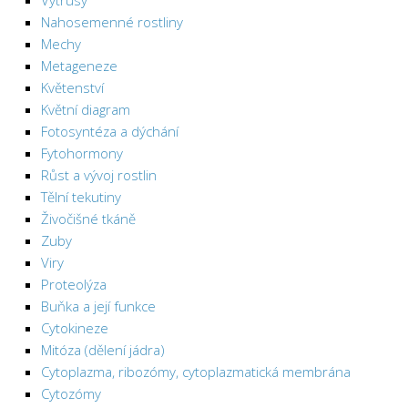
Výtrusy
Nahosemenné rostliny
Mechy
Metageneze
Květenství
Květní diagram
Fotosyntéza a dýchání
Fytohormony
Růst a vývoj rostlin
Tělní tekutiny
Živočišné tkáně
Zuby
Viry
Proteolýza
Buňka a její funkce
Cytokineze
Mitóza (dělení jádra)
Cytoplazma, ribozómy, cytoplazmatická membrána
Cytozómy