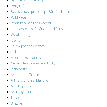
Syntetické polymery
Polygrafie
Bezpečnost práce a požární ochrana
Publikace
Podnikání, druhy živností
Insurance – referát do angličtiny
Webhosting
Jobing
USA – jednotlivé státy
Indie
Mongolsko – dějiny
Nezávislé státy Asie a Afriky
Indonésie
Arménie a Gruzie
Alžírsko , Tunis, Maroko
Ázerbajdžán
Arabský Chalifát
Turecko
Brazílie