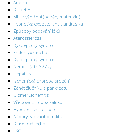
Anemie
Diabetes
MEH vyšetření (odběry materiálu)
Hypnotika,expectorancia,antitusika
Způsoby podávání léků
Ateroskleróza
Dyspeptický syndrom
Endomyokarditida
Dyspeptický syndrom
Nemoci štítné žlázy
Hepatitis
Ischemická choroba srdeční
Zánět žlučníku a pankreatu
Glomerulonefritis
Vředová choroba žaluku
Hypotenzivní terapie
Nádory zažívacího traktu
Diuretická léčba
EKG