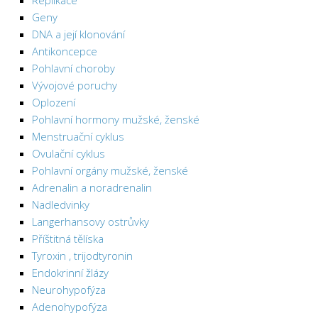
Replikace
Geny
DNA a její klonování
Antikoncepce
Pohlavní choroby
Vývojové poruchy
Oplození
Pohlavní hormony mužské, ženské
Menstruační cyklus
Ovulační cyklus
Pohlavní orgány mužské, ženské
Adrenalin a noradrenalin
Nadledvinky
Langerhansovy ostrůvky
Příštitná tělíska
Tyroxin , trijodtyronin
Endokrinní žlázy
Neurohypofýza
Adenohypofýza