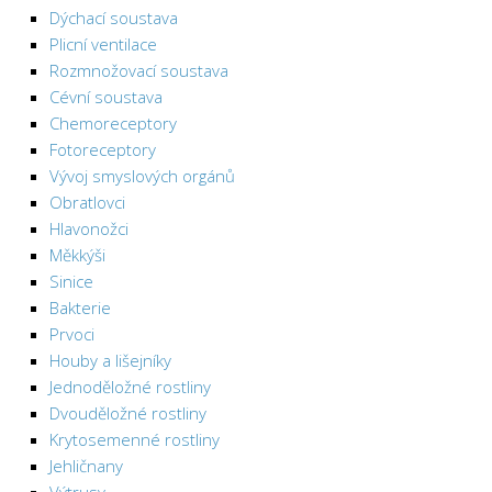
Dýchací soustava
Plicní ventilace
Rozmnožovací soustava
Cévní soustava
Chemoreceptory
Fotoreceptory
Vývoj smyslových orgánů
Obratlovci
Hlavonožci
Měkkýši
Sinice
Bakterie
Prvoci
Houby a lišejníky
Jednoděložné rostliny
Dvouděložné rostliny
Krytosemenné rostliny
Jehličnany