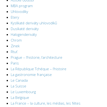
Attické období
MBA program
Uhlovodíky
Etery
Kyslíkaté deriváty uhlovodíků
Dusíkaté deriváty
Halogenderiváty
Chrom
Zinek
Rtuť
Prague – l’historie, l’architecture
Paris
La République Tchéque – l’histoire
La gastronomie française
Le Canada
La Suisse
Le Luxembourg
La Belgique
La France – la culture, les médias, les fétes