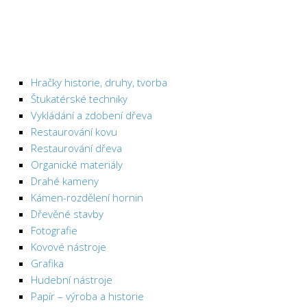
Chemie
Dějepis
Doprava a Logistika
Ekologie
Hračky historie, druhy, tvorba
Ekonomie
Štukatérské techniky
Vykládání a zdobení dřeva
Fyzika
Restaurování kovu
Informatika
Restaurování dřeva
Jazyky
Organické materiály
Drahé kameny
Management
Kámen-rozdělení hornin
Marketing
Dřevěné stavby
Němčina
Fotografie
Kovové nástroje
Občanská nauka
Grafika
Pedagogika
Hudební nástroje
Papír – výroba a historie
Právo