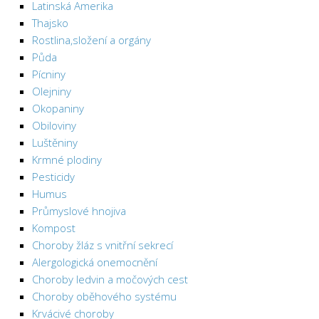
Latinská Amerika
Thajsko
Rostlina,složení a orgány
Půda
Pícniny
Olejniny
Okopaniny
Obiloviny
Luštěniny
Krmné plodiny
Pesticidy
Humus
Průmyslové hnojiva
Kompost
Choroby žláz s vnitřní sekrecí
Alergologická onemocnění
Choroby ledvin a močových cest
Choroby oběhového systému
Krvácivé choroby