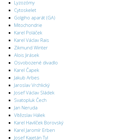
Lyzozómy
Cytoskelet
Golgiho aparát (GA)
Mitochondrie
Karel Poláček
Karel Václav Rais
Zikmund Winter
Alois Jirásek
Osvobozené divadlo
Karel Čapek
Jakub Arbes
Jaroslav Vrchlický
Josef Václav Sládek
Svatopluk Čech
Jan Neruda
Vítězslav Hálek
Karel Havlíček Borovský
Karel Jaromír Erben
Josef Kajetán Tyl