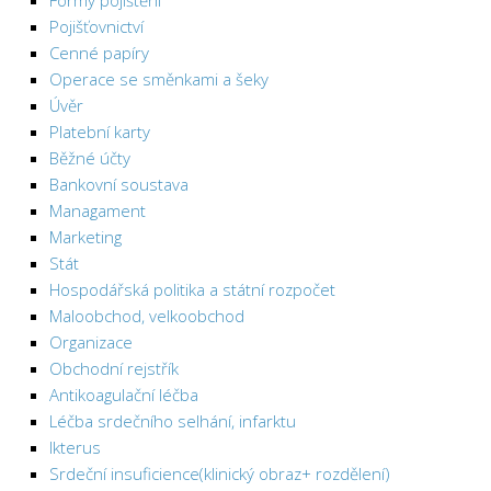
Formy pojištění
Pojišťovnictví
Cenné papíry
Operace se směnkami a šeky
Úvěr
Platební karty
Běžné účty
Bankovní soustava
Managament
Marketing
Stát
Hospodářská politika a státní rozpočet
Maloobchod, velkoobchod
Organizace
Obchodní rejstřík
Antikoagulační léčba
Léčba srdečního selhání, infarktu
Ikterus
Srdeční insuficience(klinický obraz+ rozdělení)