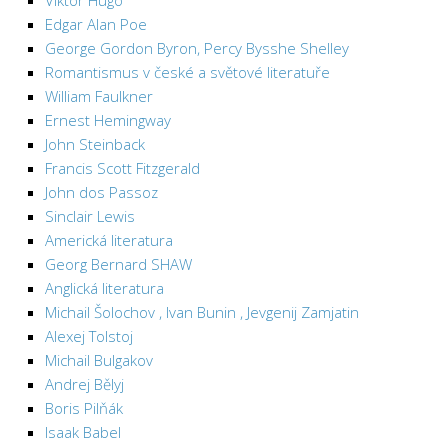
Viktor Hugo
Edgar Alan Poe
George Gordon Byron, Percy Bysshe Shelley
Romantismus v české a světové literatuře
William Faulkner
Ernest Hemingway
John Steinback
Francis Scott Fitzgerald
John dos Passoz
Sinclair Lewis
Americká literatura
Georg Bernard SHAW
Anglická literatura
Michail Šolochov , Ivan Bunin , Jevgenij Zamjatin
Alexej Tolstoj
Michail Bulgakov
Andrej Bělyj
Boris Pilňák
Isaak Babel