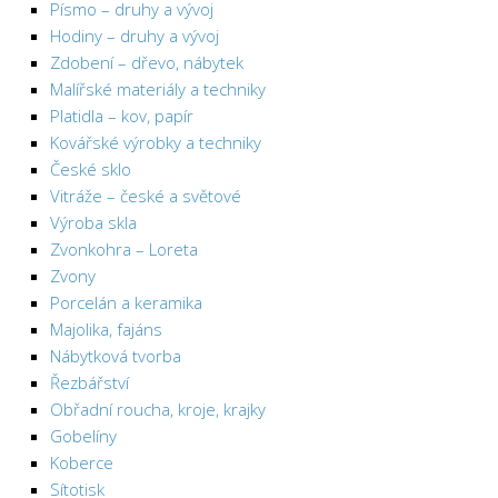
Písmo – druhy a vývoj
Psychologie a Sociologie
Hodiny – druhy a vývoj
Společenské vědy
Zdobení – dřevo, nábytek
Malířské materiály a techniky
Technika
Platidla – kov, papír
Účetnictví
Kovářské výrobky a techniky
Zdravotnictví
České sklo
Vitráže – české a světové
Zeměpis
Výroba skla
Novinky
Zvonkohra – Loreta
Zvony
Porcelán a keramika
Majolika, fajáns
Nábytková tvorba
Řezbářství
Obřadní roucha, kroje, krajky
Gobelíny
Koberce
Sítotisk