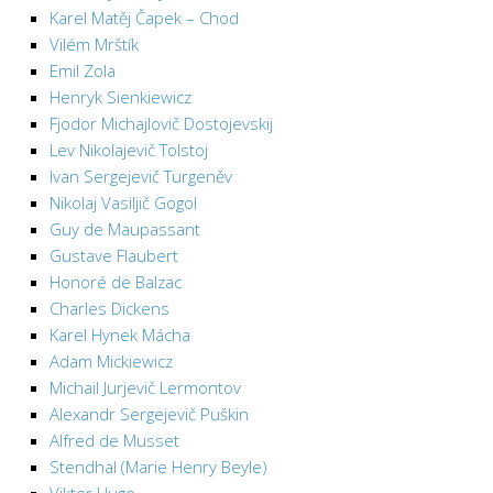
Karel Matěj Čapek – Chod
Vilém Mrštík
Emil Zola
Henryk Sienkiewicz
Fjodor Michajlovič Dostojevskij
Lev Nikolajevič Tolstoj
Ivan Sergejevič Turgeněv
Nikolaj Vasiljič Gogol
Guy de Maupassant
Gustave Flaubert
Honoré de Balzac
Charles Dickens
Karel Hynek Mácha
Adam Mickiewicz
Michail Jurjevič Lermontov
Alexandr Sergejevič Puškin
Alfred de Musset
Stendhal (Marie Henry Beyle)