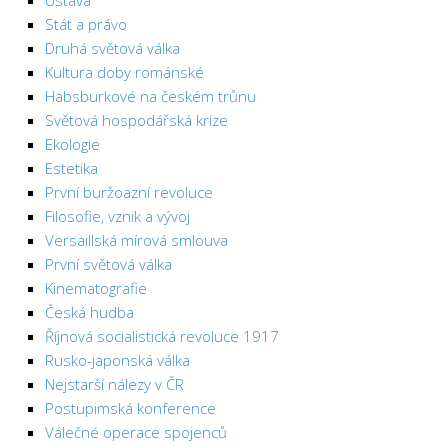
Ústava
Stát a právo
Druhá světová válka
Kultura doby románské
Habsburkové na českém trůnu
Světová hospodářská krize
Ekologie
Estetika
První buržoazní revoluce
Filosofie, vznik a vývoj
Versaillská mírová smlouva
První světová válka
Kinematografie
Česká hudba
Říjnová socialistická revoluce 1917
Rusko-japonská válka
Nejstarší nálezy v ČR
Postupimská konference
Válečné operace spojenců