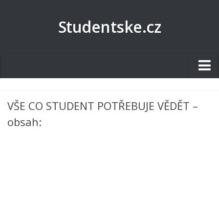
Studentske.cz
Studentské.cz
VŠE CO STUDENT POTŘEBUJE VĚDĚT –
Tematické okruhy
obsah:
Angličtina
Art
Biologie
Catering a Gastronomie
Český jazyk
Cestovní ruch